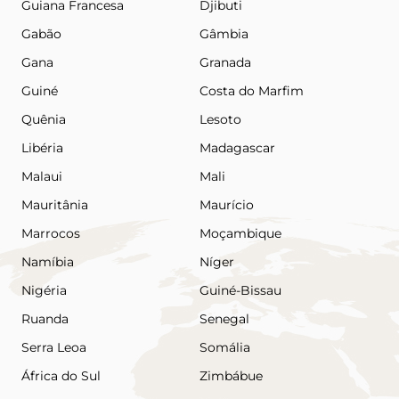
Guiana Francesa
Djibuti
Gabão
Gâmbia
Gana
Granada
Guiné
Costa do Marfim
Quênia
Lesoto
Libéria
Madagascar
Malaui
Mali
Mauritânia
Maurício
Marrocos
Moçambique
Namíbia
Níger
Nigéria
Guiné-Bissau
Ruanda
Senegal
Serra Leoa
Somália
África do Sul
Zimbábue