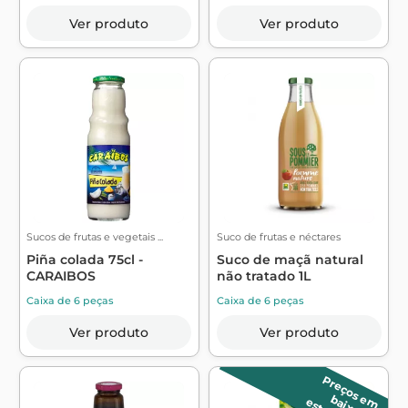
Ver produto
Ver produto
Sucos de frutas e vegetais ...
Suco de frutas e néctares
Piña colada 75cl -
Suco de maçã natural
CARAIBOS
não tratado 1L
Caixa de 6 peças
Caixa de 6 peças
Ver produto
Ver produto
P
r
e
ç
o
s
m
a
ix
a
e
b