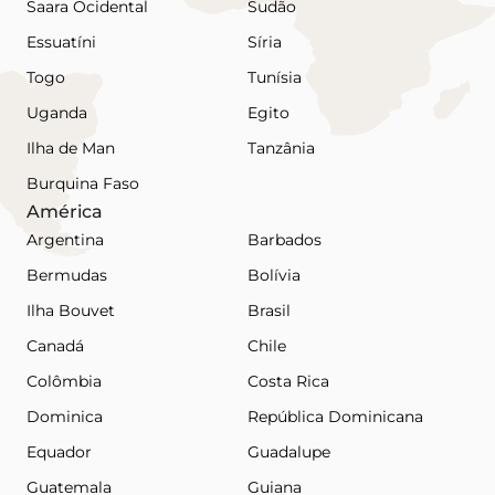
Saara Ocidental
Sudão
Essuatíni
Síria
Togo
Tunísia
Uganda
Egito
Ilha de Man
Tanzânia
Burquina Faso
América
Argentina
Barbados
Bermudas
Bolívia
Ilha Bouvet
Brasil
Canadá
Chile
Colômbia
Costa Rica
Dominica
República Dominicana
Equador
Guadalupe
Guatemala
Guiana