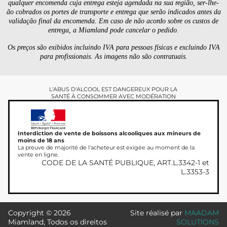
qualquer encomenda cuja entrega esteja agendada na sua região, ser-lhe-
ão cobrados os portes de transporte e entrega que serão indicados antes da
validação final da encomenda. Em caso de não acordo sobre os custos de
entrega, a Miamland pode cancelar o pedido.
Os preços são exibidos incluindo IVA para pessoas físicas e excluindo IVA
para profissionais. As imagens não são contratuais.
L'ABUS D'ALCOOL EST DANGEREUX POUR LA
SANTÉ À CONSOMMER AVEC MODÉRATION
Interdiction de vente de boissons alcooliques aux mineurs de
moins de 18 ans
La preuve de majorité de l'acheteur est exigée au moment de la
vente en ligne.
CODE DE LA SANTÉ PUBLIQUE, ART.L.3342-1 et
L.3353-3
Copyright © 2026
Site réalisé par
MAADAM
Miamland, Todos os direitos
SOLUTIONS