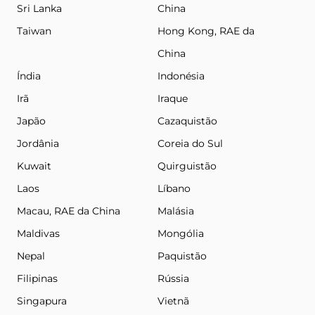
Sri Lanka
China
Taiwan
Hong Kong, RAE da
China
Índia
Indonésia
Irã
Iraque
Japão
Cazaquistão
Jordânia
Coreia do Sul
Kuwait
Quirguistão
Laos
Líbano
Macau, RAE da China
Malásia
Maldivas
Mongólia
Nepal
Paquistão
Filipinas
Rússia
Singapura
Vietnã