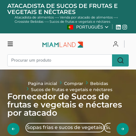
ATACADISTA DE SUCOS DE FRUTAS E
VEGETAIS E NÉCTARES
Atacadista de alimentos
—›
Venda por atacado de alimentos
—›
Grossiste Bebidas
—›
Sucos de frutas e vegetais e néctares
PORTUGUÊS
Comprar
Entrar
Cadastre-se
Pagina inicial
Comprar
Bebidas
Sucos de frutas e vegetais e néctares
Fornecedor de Sucos de
frutas e vegetais e néctares
por atacado
Sopas frias e sucos de vegetais
Suco de frut