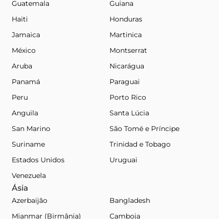
Guatemala
Guiana
Haiti
Honduras
Jamaica
Martinica
México
Montserrat
Aruba
Nicarágua
Panamá
Paraguai
Peru
Porto Rico
Anguila
Santa Lúcia
San Marino
São Tomé e Príncipe
Suriname
Trinidad e Tobago
Estados Unidos
Uruguai
Venezuela
Ásia
Azerbaijão
Bangladesh
Mianmar (Birmânia)
Camboja