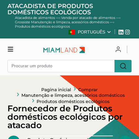
ATACADISTA DE PRODUTOS
DOMÉSTICOS ECOLÓGICOS
Atacadista de alimentos
—›
Venda por atacado de alimentos
—›
Grossiste Manutenção e limpeza, acessórios domésticos
—›
Produtos domésticos ecológicos
PORTUGUÊS
Comprar
Entrar
Cadastre-se
Pagina inicial
Comprar
Manutenção e limpeza, acessórios domésticos
Produtos domésticos ecológicos
Fornecedor de Produtos
domésticos ecológicos por
atacado