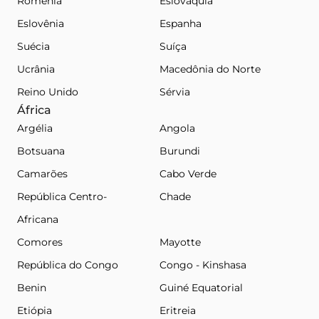
Romênia
Eslováquia
Eslovênia
Espanha
Suécia
Suíça
Ucrânia
Macedônia do Norte
Reino Unido
Sérvia
África
Argélia
Angola
Botsuana
Burundi
Camarões
Cabo Verde
República Centro-
Chade
Africana
Comores
Mayotte
República do Congo
Congo - Kinshasa
Benin
Guiné Equatorial
Etiópia
Eritreia