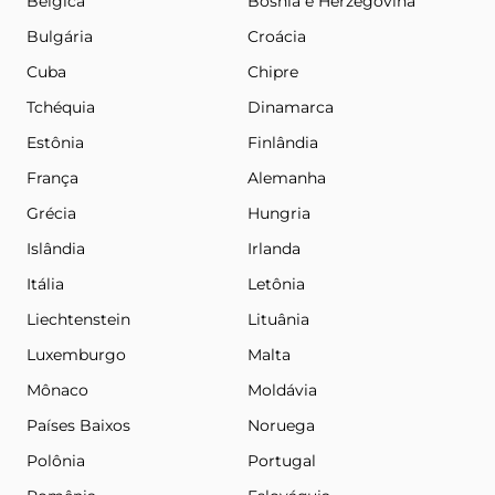
Bélgica
Bósnia e Herzegovina
Bulgária
Croácia
Cuba
Chipre
Tchéquia
Dinamarca
Estônia
Finlândia
França
Alemanha
Grécia
Hungria
Islândia
Irlanda
Itália
Letônia
Liechtenstein
Lituânia
Luxemburgo
Malta
Mônaco
Moldávia
Países Baixos
Noruega
Polônia
Portugal