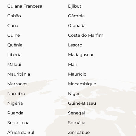
Guiana Francesa
Djibuti
Gabão
Gâmbia
Gana
Granada
Guiné
Costa do Marfim
Quênia
Lesoto
Libéria
Madagascar
Malaui
Mali
Mauritânia
Maurício
Marrocos
Moçambique
Namíbia
Níger
Nigéria
Guiné-Bissau
Ruanda
Senegal
Serra Leoa
Somália
África do Sul
Zimbábue