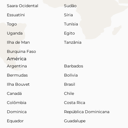
Saara Ocidental
Sudão
Essuatíni
Síria
Togo
Tunísia
Uganda
Egito
Ilha de Man
Tanzânia
Burquina Faso
América
Argentina
Barbados
Bermudas
Bolívia
Ilha Bouvet
Brasil
Canadá
Chile
Colômbia
Costa Rica
Dominica
República Dominicana
Equador
Guadalupe