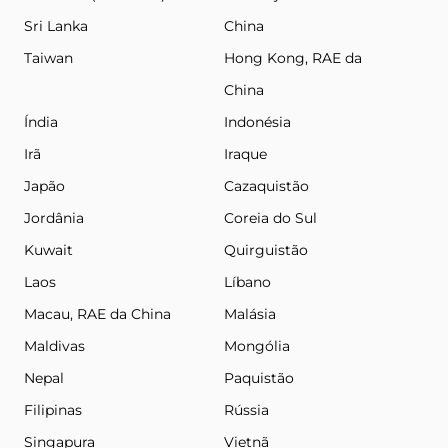
Sri Lanka
China
Taiwan
Hong Kong, RAE da
China
Índia
Indonésia
Irã
Iraque
Japão
Cazaquistão
Jordânia
Coreia do Sul
Kuwait
Quirguistão
Laos
Líbano
Macau, RAE da China
Malásia
Maldivas
Mongólia
Nepal
Paquistão
Filipinas
Rússia
Singapura
Vietnã