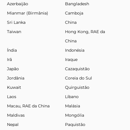
Azerbaijão
Bangladesh
Mianmar (Birmânia)
Camboja
Sri Lanka
China
Taiwan
Hong Kong, RAE da
China
Índia
Indonésia
Irã
Iraque
Japão
Cazaquistão
Jordânia
Coreia do Sul
Kuwait
Quirguistão
Laos
Líbano
Macau, RAE da China
Malásia
Maldivas
Mongólia
Nepal
Paquistão