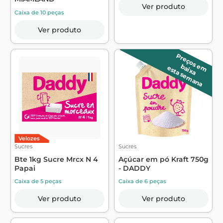
Ver produto
Caixa de 10 peças
Ver produto
P
r
e
ç
o
s
m
a
ix
a
e
b
esta semana
Velozes
Sucres
Sucres
Bte 1kg Sucre Mrcx N 4
Açúcar em pó Kraft 750g
Papai
- DADDY
Caixa de 5 peças
Caixa de 6 peças
Ver produto
Ver produto