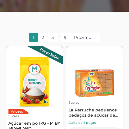
…
1
2
3
9
Próximo →
Preço baixo
Sucres
La Perruche pequenos
Velozes
pedaços de açúcar de
Sucres
cana 1kg - ...
Caixa de 5 peças
Açúcar em pó 1KG - M BY
MIAMLAND