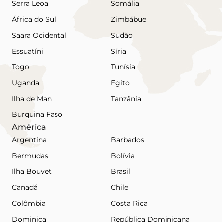
Serra Leoa
Somália
África do Sul
Zimbábue
Saara Ocidental
Sudão
Essuatíni
Síria
Togo
Tunísia
Uganda
Egito
Ilha de Man
Tanzânia
Burquina Faso
América
Argentina
Barbados
Bermudas
Bolívia
Ilha Bouvet
Brasil
Canadá
Chile
Colômbia
Costa Rica
Dominica
República Dominicana