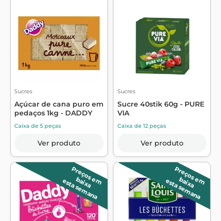
Sucres
Sucres
Açúcar de cana puro em
Sucre 40stik 60g - PURE
pedaços 1kg - DADDY
VIA
Caixa de 5 peças
Caixa de 12 peças
Ver produto
Ver produto
P
r
e
ç
o
s
m
a
ix
a
P
r
e
ç
o
s
m
a
ix
a
e
b
e
b
esta semana
esta semana