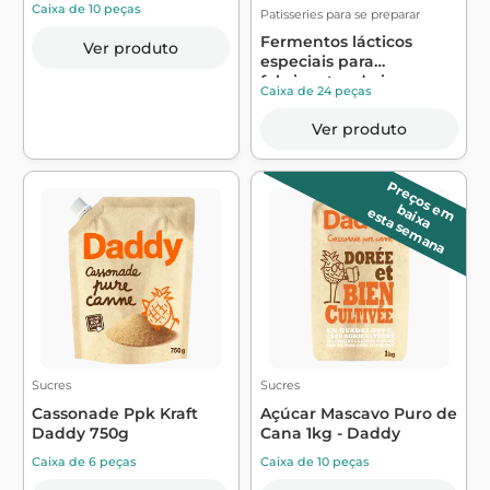
FRANCINE
Caixa de 10 peças
Patisseries para se preparar
Fermentos lácticos
Ver produto
especiais para
fabricantes de iogu...
Caixa de 24 peças
Ver produto
P
r
e
ç
o
s
m
a
ix
a
e
b
esta semana
Sucres
Sucres
Cassonade Ppk Kraft
Açúcar Mascavo Puro de
Daddy 750g
Cana 1kg - Daddy
Caixa de 6 peças
Caixa de 10 peças