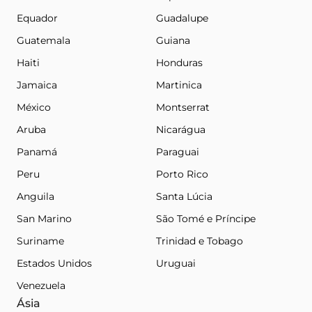
Equador
Guadalupe
Guatemala
Guiana
Haiti
Honduras
Jamaica
Martinica
México
Montserrat
Aruba
Nicarágua
Panamá
Paraguai
Peru
Porto Rico
Anguila
Santa Lúcia
San Marino
São Tomé e Príncipe
Suriname
Trinidad e Tobago
Estados Unidos
Uruguai
Venezuela
Ásia