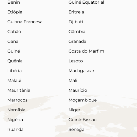
Benin
Guiné Equatorial
Etiópia
Eritreia
Guiana Francesa
Djibuti
Gabão
Gâmbia
Gana
Granada
Guiné
Costa do Marfim
Quênia
Lesoto
Libéria
Madagascar
Malaui
Mali
Mauritânia
Maurício
Marrocos
Moçambique
Namíbia
Níger
Nigéria
Guiné-Bissau
Ruanda
Senegal