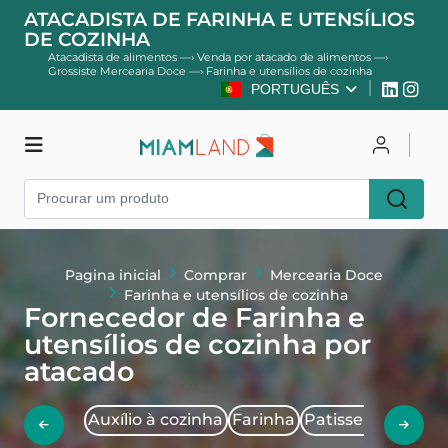
ATACADISTA DE FARINHA E UTENSÍLIOS
DE COZINHA
Atacadista de alimentos
—›
Venda por atacado de alimentos
—›
Grossiste Mercearia Doce
—›
Farinha e utensílios de cozinha
PORTUGUÊS
Comprar
Entrar
Cadastre-se
Pagina inicial
Comprar
Mercearia Doce
Farinha e utensílios de cozinha
Fornecedor de Farinha e
utensílios de cozinha por
atacado
Auxílio à cozinha
Farinha
Patisseries para 