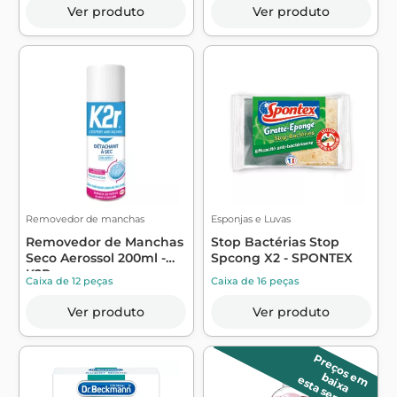
Ver produto
Ver produto
Removedor de manchas
Esponjas e Luvas
Removedor de Manchas
Stop Bactérias Stop
Seco Aerossol 200ml -
Spcong X2 - SPONTEX
K2R
Caixa de 12 peças
Caixa de 16 peças
Ver produto
Ver produto
P
r
e
ç
o
s
m
a
ix
a
e
b
esta semana