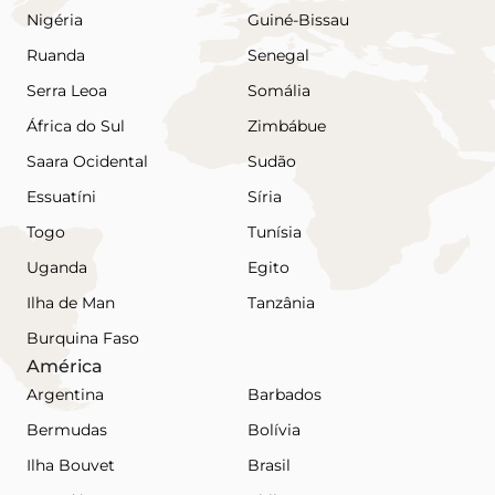
Nigéria
Guiné-Bissau
Ruanda
Senegal
Serra Leoa
Somália
África do Sul
Zimbábue
Saara Ocidental
Sudão
Essuatíni
Síria
Togo
Tunísia
Uganda
Egito
Ilha de Man
Tanzânia
Burquina Faso
América
Argentina
Barbados
Bermudas
Bolívia
Ilha Bouvet
Brasil