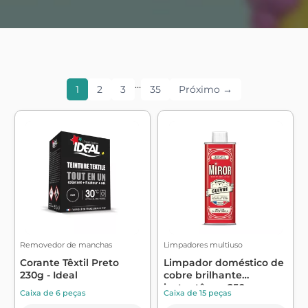
…
1
2
3
35
Próximo →
Removedor de manchas
Limpadores multiuso
Corante Têxtil Preto
Limpador doméstico de
230g - Ideal
cobre brilhante
instantâneo 250...
Caixa de 6 peças
Caixa de 15 peças