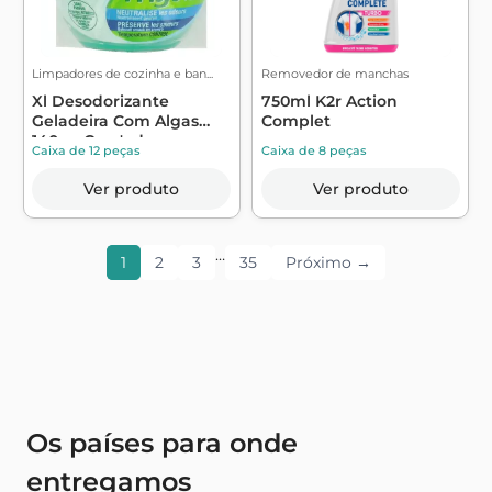
Limpadores de cozinha e ban...
Removedor de manchas
Xl Desodorizante
750ml K2r Action
Geladeira Com Algas
Complet
140g - Croc'odor
Caixa de 12 peças
Caixa de 8 peças
Ver produto
Ver produto
…
1
2
3
35
Próximo →
Os países para onde
entregamos