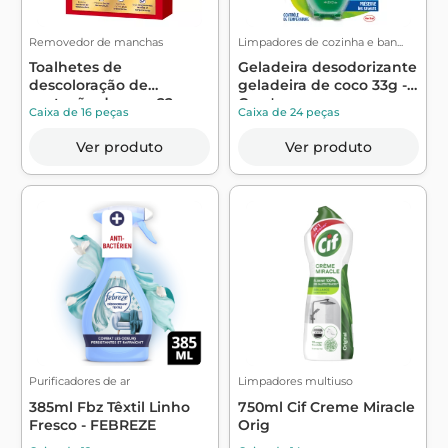
Removedor de manchas
Limpadores de cozinha e ban...
Toalhetes de
Geladeira desodorizante
descoloração de
geladeira de coco 33g -
proteção de cor x22 -
Croc'...
Caixa de 16 peças
Caixa de 24 peças
DE...
Ver produto
Ver produto
Purificadores de ar
Limpadores multiuso
385ml Fbz Têxtil Linho
750ml Cif Creme Miracle
Fresco - FEBREZE
Orig