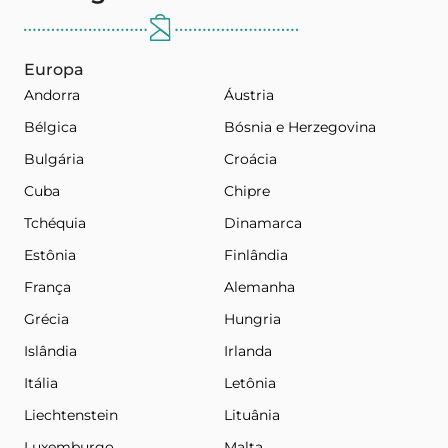
Europa
Andorra
Áustria
Bélgica
Bósnia e Herzegovina
Bulgária
Croácia
Cuba
Chipre
Tchéquia
Dinamarca
Estônia
Finlândia
França
Alemanha
Grécia
Hungria
Islândia
Irlanda
Itália
Letônia
Liechtenstein
Lituânia
Luxemburgo
Malta