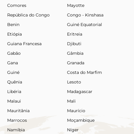
Comores
Mayotte
República do Congo
Congo - Kinshasa
Benin
Guiné Equatorial
Etiópia
Eritreia
Guiana Francesa
Djibuti
Gabão
Gâmbia
Gana
Granada
Guiné
Costa do Marfim
Quênia
Lesoto
Libéria
Madagascar
Malaui
Mali
Mauritânia
Maurício
Marrocos
Moçambique
Namíbia
Níger