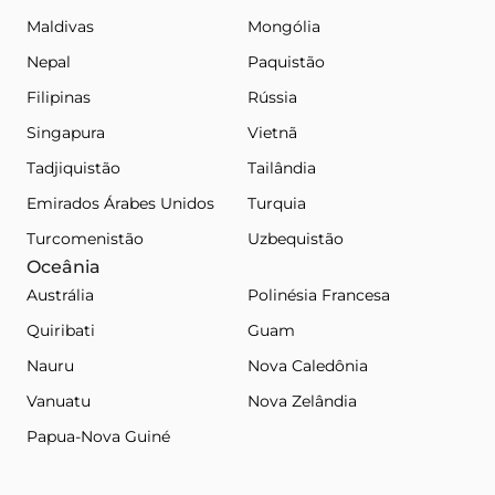
Maldivas
Mongólia
Nepal
Paquistão
Filipinas
Rússia
Singapura
Vietnã
Tadjiquistão
Tailândia
Emirados Árabes Unidos
Turquia
Turcomenistão
Uzbequistão
Oceânia
Austrália
Polinésia Francesa
Quiribati
Guam
Nauru
Nova Caledônia
Vanuatu
Nova Zelândia
Papua-Nova Guiné