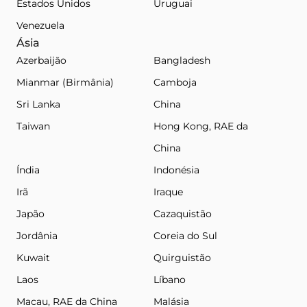
Estados Unidos
Uruguai
Venezuela
Ásia
Azerbaijão
Bangladesh
Mianmar (Birmânia)
Camboja
Sri Lanka
China
Taiwan
Hong Kong, RAE da
China
Índia
Indonésia
Irã
Iraque
Japão
Cazaquistão
Jordânia
Coreia do Sul
Kuwait
Quirguistão
Laos
Líbano
Macau, RAE da China
Malásia