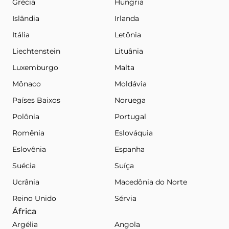
Grécia
Hungria
Islândia
Irlanda
Itália
Letônia
Liechtenstein
Lituânia
Luxemburgo
Malta
Mônaco
Moldávia
Países Baixos
Noruega
Polônia
Portugal
Romênia
Eslováquia
Eslovênia
Espanha
Suécia
Suíça
Ucrânia
Macedônia do Norte
Reino Unido
Sérvia
África
Argélia
Angola