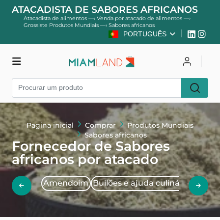
ATACADISTA DE SABORES AFRICANOS
Atacadista de alimentos
—›
Venda por atacado de alimentos
—›
Grossiste Produtos Mundiais
—›
Sabores africanos
PORTUGUÊS
Comprar
Entrar
Pagina inicial
Comprar
Produtos Mundiais
Cadastre-se
Sabores africanos
Fornecedor de Sabores
africanos por atacado
Amendoim
Builões e ajuda culinária