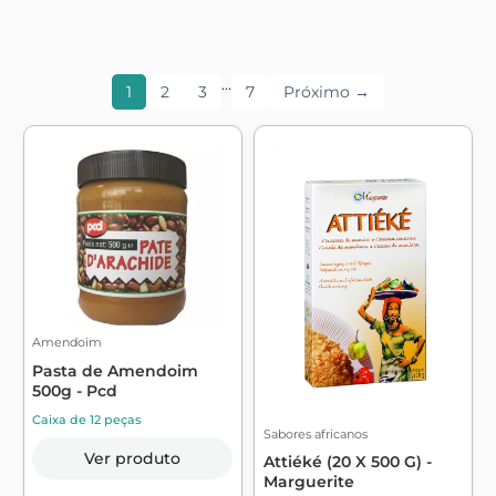
…
1
2
3
7
Próximo →
Amendoim
Pasta de Amendoim
500g - Pcd
Caixa de 12 peças
Sabores africanos
Ver produto
Attiéké (20 X 500 G) -
Marguerite