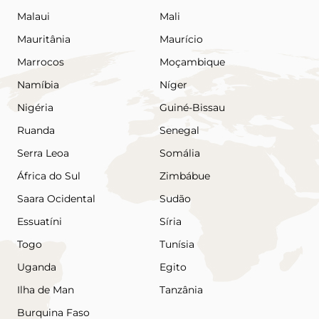
Malaui
Mali
Mauritânia
Maurício
Marrocos
Moçambique
Namíbia
Níger
Nigéria
Guiné-Bissau
Ruanda
Senegal
Serra Leoa
Somália
África do Sul
Zimbábue
Saara Ocidental
Sudão
Essuatíni
Síria
Togo
Tunísia
Uganda
Egito
Ilha de Man
Tanzânia
Burquina Faso