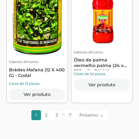
Sabores africanos
Óleo de palma
Sabores africanos
vermelho palma (24 x
Brèdes Mafana (12 X 400
250 ml) - PALMA
Caixa de 24 peças
G) - Codal
Caixa de 12 peças
Ver produto
Ver produto
…
1
2
3
7
Próximo →