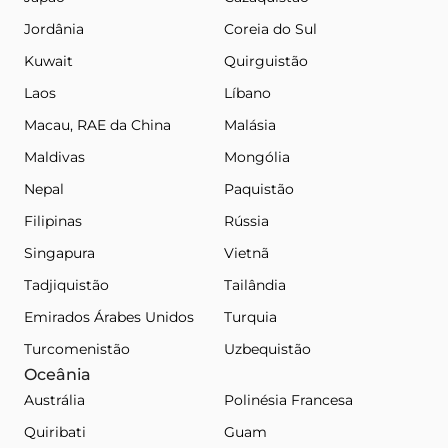
Jordânia
Coreia do Sul
Kuwait
Quirguistão
Laos
Líbano
Macau, RAE da China
Malásia
Maldivas
Mongólia
Nepal
Paquistão
Filipinas
Rússia
Singapura
Vietnã
Tadjiquistão
Tailândia
Emirados Árabes Unidos
Turquia
Turcomenistão
Uzbequistão
Oceânia
Austrália
Polinésia Francesa
Quiribati
Guam