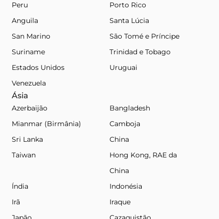
Peru
Porto Rico
Anguila
Santa Lúcia
San Marino
São Tomé e Príncipe
Suriname
Trinidad e Tobago
Estados Unidos
Uruguai
Venezuela
Ásia
Azerbaijão
Bangladesh
Mianmar (Birmânia)
Camboja
Sri Lanka
China
Taiwan
Hong Kong, RAE da
China
Índia
Indonésia
Irã
Iraque
Japão
Cazaquistão