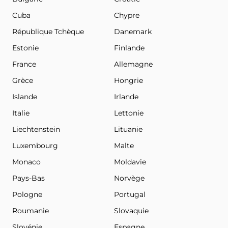
Cuba
Chypre
République Tchèque
Danemark
Estonie
Finlande
France
Allemagne
Grèce
Hongrie
Islande
Irlande
Italie
Lettonie
Liechtenstein
Lituanie
Luxembourg
Malte
Monaco
Moldavie
Pays-Bas
Norvège
Pologne
Portugal
Roumanie
Slovaquie
Slovénie
Espagne