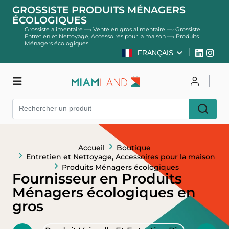
GROSSISTE PRODUITS MÉNAGERS
ÉCOLOGIQUES
Grossiste alimentaire
—›
Vente en gros alimentaire
—›
Grossiste
Entretien et Nettoyage, Accessoires pour la maison
—›
Produits
Ménagers écologiques
FRANÇAIS
Boutique
Se connecter
S'inscrire
Accueil
Boutique
Entretien et Nettoyage, Accessoires pour la maison
Produits Ménagers écologiques
Fournisseur en Produits
Ménagers écologiques en
gros