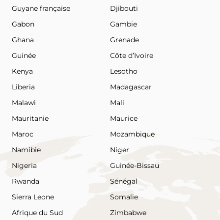
Guyane française
Djibouti
Gabon
Gambie
Ghana
Grenade
Guinée
Côte d’Ivoire
Kenya
Lesotho
Liberia
Madagascar
Malawi
Mali
Mauritanie
Maurice
Maroc
Mozambique
Namibie
Niger
Nigeria
Guinée-Bissau
Rwanda
Sénégal
Sierra Leone
Somalie
Afrique du Sud
Zimbabwe