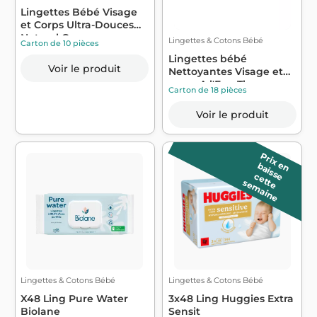
Lingettes Bébé Visage
et Corps Ultra-Douces
Natural C...
Lingettes & Cotons Bébé
Carton de 10 pièces
Lingettes bébé
Voir le produit
Nettoyantes Visage et
corps A l'Eau Th...
Carton de 18 pièces
Voir le produit
P
r
ix
a
is
s
e
e
n b
c
e
e
e
m
a
in
t
t
s
e
Lingettes & Cotons Bébé
Lingettes & Cotons Bébé
X48 Ling Pure Water
3x48 Ling Huggies Extra
Biolane
Sensit