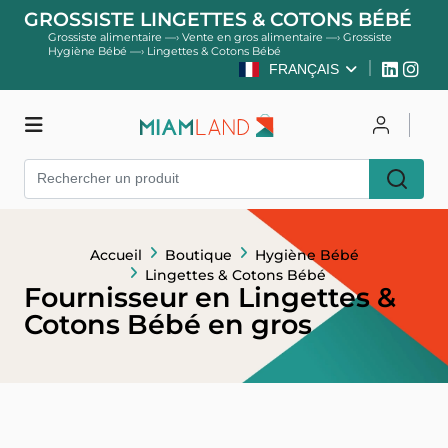
GROSSISTE LINGETTES & COTONS BÉBÉ
Grossiste alimentaire
—›
Vente en gros alimentaire
—›
Grossiste
Hygiène Bébé
—›
Lingettes & Cotons Bébé
FRANÇAIS
Boutique
Se connecter
Accueil
Boutique
Hygiène Bébé
S'inscrire
Lingettes & Cotons Bébé
Fournisseur en Lingettes &
Cotons Bébé en gros