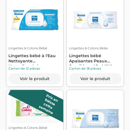
Lingettes & Cotons Bébé
Lingettes & Cotons Bébé
Lingettes bébé à l'Eau
Lingettes bébé
Nettoyante
Apaisantes Peaux
Hypoallergéniques x...
Sensibles x48 - MIXA
Carton de 12 pièces
Carton de 18 pièces
Voir le produit
Voir le produit
P
r
ix
a
is
s
e
e
n b
c
e
e
e
m
a
in
t
t
s
e
Lingettes & Cotons Bébé