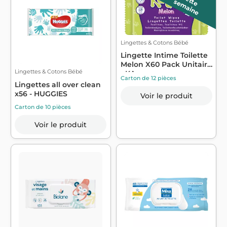
c
e
e
e
m
a
in
t
t
s
e
Lingettes & Cotons Bébé
Lingette Intime Toilette
Melon X60 Pack Unitaire
Lingettes & Cotons Bébé
- KA...
Carton de 12 pièces
Lingettes all over clean
x56 - HUGGIES
Voir le produit
Carton de 10 pièces
Voir le produit