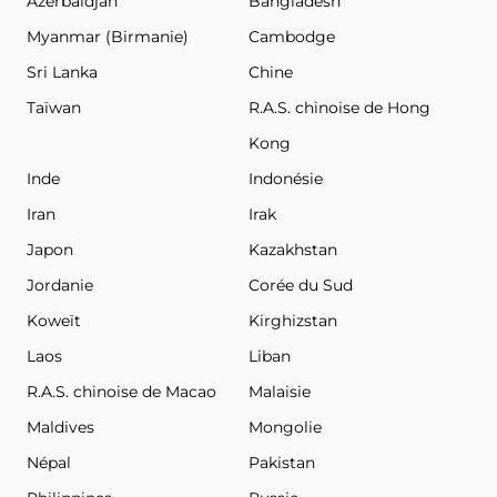
Azerbaïdjan
Bangladesh
Myanmar (Birmanie)
Cambodge
Sri Lanka
Chine
Taïwan
R.A.S. chinoise de Hong
Kong
Inde
Indonésie
Iran
Irak
Japon
Kazakhstan
Jordanie
Corée du Sud
Koweït
Kirghizstan
Laos
Liban
R.A.S. chinoise de Macao
Malaisie
Maldives
Mongolie
Népal
Pakistan