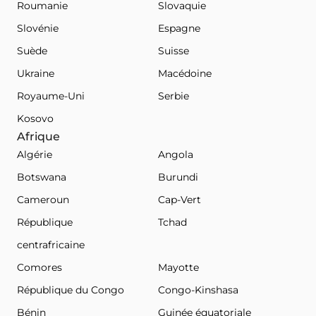
Roumanie
Slovaquie
Slovénie
Espagne
Suède
Suisse
Ukraine
Macédoine
Royaume-Uni
Serbie
Kosovo
Afrique
Algérie
Angola
Botswana
Burundi
Cameroun
Cap-Vert
République
Tchad
centrafricaine
Comores
Mayotte
République du Congo
Congo-Kinshasa
Bénin
Guinée équatoriale