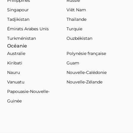
Philippines
Russie
Singapour
Viêt Nam
Tadjikistan
Thaïlande
Émirats Arabes Unis
Turquie
Turkménistan
Ouzbékistan
Océanie
Australie
Polynésie française
Kiribati
Guam
Nauru
Nouvelle-Calédonie
Vanuatu
Nouvelle-Zélande
Papouasie-Nouvelle-
Guinée