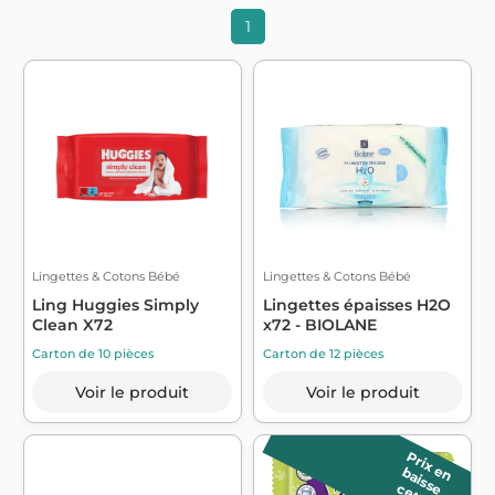
1
Lingettes & Cotons Bébé
Lingettes & Cotons Bébé
Ling Huggies Simply
Lingettes épaisses H2O
Clean X72
x72 - BIOLANE
Carton de 10 pièces
Carton de 12 pièces
Voir le produit
Voir le produit
P
r
ix
a
is
s
e
e
n b