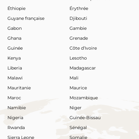
Éthiopie
Érythrée
Guyane française
Djibouti
Gabon
Gambie
Ghana
Grenade
Guinée
Côte d’Ivoire
Kenya
Lesotho
Liberia
Madagascar
Malawi
Mali
Mauritanie
Maurice
Maroc
Mozambique
Namibie
Niger
Nigeria
Guinée-Bissau
Rwanda
Sénégal
Sierra Leone
Somalie