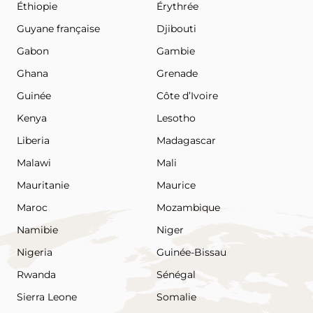
Éthiopie
Érythrée
Guyane française
Djibouti
Gabon
Gambie
Ghana
Grenade
Guinée
Côte d’Ivoire
Kenya
Lesotho
Liberia
Madagascar
Malawi
Mali
Mauritanie
Maurice
Maroc
Mozambique
Namibie
Niger
Nigeria
Guinée-Bissau
Rwanda
Sénégal
Sierra Leone
Somalie