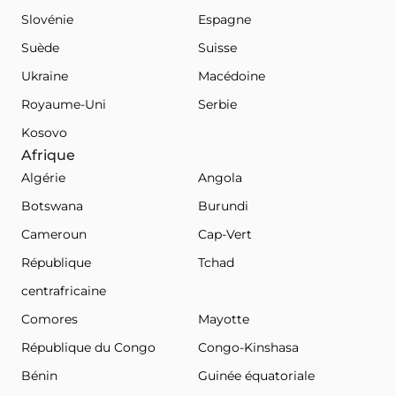
Slovénie
Espagne
Suède
Suisse
Ukraine
Macédoine
Royaume-Uni
Serbie
Kosovo
Afrique
Algérie
Angola
Botswana
Burundi
Cameroun
Cap-Vert
République
Tchad
centrafricaine
Comores
Mayotte
République du Congo
Congo-Kinshasa
Bénin
Guinée équatoriale