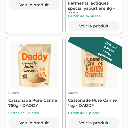
Ferments lactiques
Voir le produit
spécial yaourtière 8g -
ALSA
Carton de 24 pièces
Voir le produit
P
r
ix
a
is
s
e
e
n b
c
e
e
e
m
a
in
t
t
s
e
Sucres
Sucres
Cassonade Pure Canne
Cassonade Pure Canne
750g - DADDY
1kg - DADDY
Carton de 6 pièces
Carton de 10 pièces
Voir le produit
Voir le produit