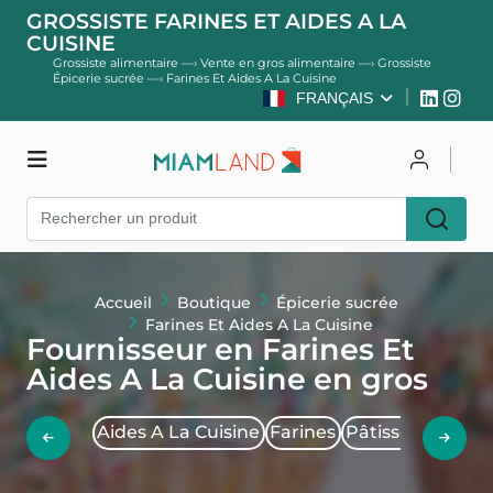
GROSSISTE FARINES ET AIDES A LA
CUISINE
Grossiste alimentaire
—›
Vente en gros alimentaire
—›
Grossiste
Épicerie sucrée
—›
Farines Et Aides A La Cuisine
FRANÇAIS
Boutique
Se connecter
S'inscrire
Accueil
Boutique
Épicerie sucrée
Farines Et Aides A La Cuisine
Fournisseur en Farines Et
Aides A La Cuisine en gros
Aides A La Cuisine
Farines
Pâtisseries à pr