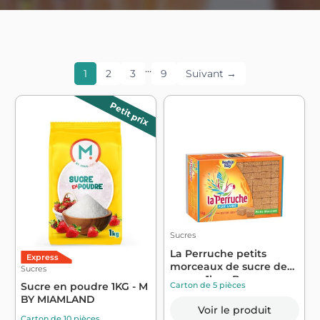
…
1
2
3
9
Suivant →
Petit prix
Sucres
La Perruche petits
Express
morceaux de sucre de
Sucres
canne 1kg - B...
Carton de 5 pièces
Sucre en poudre 1KG - M
BY MIAMLAND
Voir le produit
Carton de 10 pièces