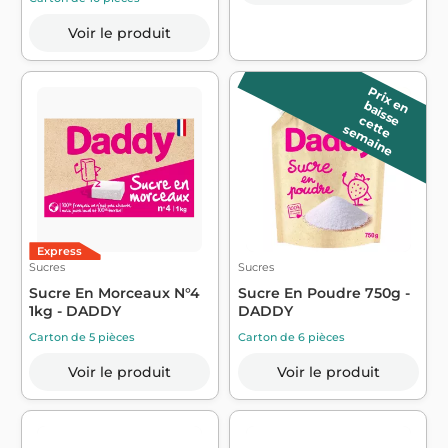
Voir le produit
P
r
ix
a
is
s
e
e
n b
c
e
e
e
m
a
in
t
t
s
e
Express
Sucres
Sucres
Sucre En Morceaux N°4
Sucre En Poudre 750g -
1kg - DADDY
DADDY
Carton de 5 pièces
Carton de 6 pièces
Voir le produit
Voir le produit