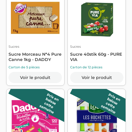
Sucres
Sucres
Sucre Morceau N*4 Pure
Sucre 40stik 60g - PURE
Canne 1kg - DADDY
VIA
Carton de 5 pièces
Carton de 12 pièces
Voir le produit
Voir le produit
P
r
ix
a
is
s
e
P
r
ix
a
is
s
e
e
n b
e
n b
c
e
e
e
m
a
in
c
e
e
e
m
a
in
t
t
s
e
t
t
s
e