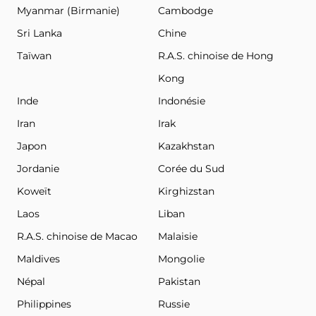
Myanmar (Birmanie)
Cambodge
Sri Lanka
Chine
Taïwan
R.A.S. chinoise de Hong
Kong
Inde
Indonésie
Iran
Irak
Japon
Kazakhstan
Jordanie
Corée du Sud
Koweït
Kirghizstan
Laos
Liban
R.A.S. chinoise de Macao
Malaisie
Maldives
Mongolie
Népal
Pakistan
Philippines
Russie