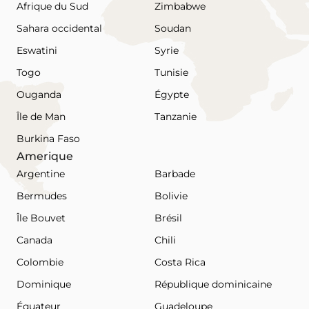
Afrique du Sud
Zimbabwe
Sahara occidental
Soudan
Eswatini
Syrie
Togo
Tunisie
Ouganda
Égypte
Île de Man
Tanzanie
Burkina Faso
Amerique
Argentine
Barbade
Bermudes
Bolivie
Île Bouvet
Brésil
Canada
Chili
Colombie
Costa Rica
Dominique
République dominicaine
Équateur
Guadeloupe