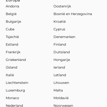
Europa
Andorra
Oostenrijk
België
Bosnië en Herzegovina
Bulgarije
Kroatië
Cuba
Cyprus
Tsjechië
Denemarken
Estland
Finland
Frankrijk
Duitsland
Griekenland
Hongarije
IJsland
Ierland
Italië
Letland
Liechtenstein
Litouwen
Luxemburg
Malta
Monaco
Moldavië
Nederland
Noorwegen