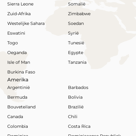
Sierra Leone
Somalië
Zuid-Afrika
Zimbabwe
Westelijke Sahara
Soedan
Eswatini
Syrië
Togo
Tunesië
Oeganda
Egypte
Isle of Man
Tanzania
Burkina Faso
Amerika
Argentinië
Barbados
Bermuda
Bolivia
Bouveteiland
Brazilië
Canada
Chili
Colombia
Costa Rica