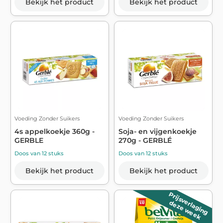
Bekijk het product
Bekijk het product
Voeding Zonder Suikers
Voeding Zonder Suikers
4s appelkoekje 360g -
Soja- en vijgenkoekje
GERBLE
270g - GERBLÉ
Doos van 12 stuks
Doos van 12 stuks
Bekijk het product
Bekijk het product
Prijsverlaging
deze week