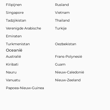
Filipijnen
Rusland
Singapore
Vietnam
Tadzjikistan
Thailand
Verenigde Arabische
Turkije
Emiraten
Turkmenistan
Oezbekistan
Oceanië
Australië
Frans-Polynesië
Kiribati
Guam
Nauru
Nieuw-Caledonië
Vanuatu
Nieuw-Zeeland
Papoea-Nieuw-Guinea