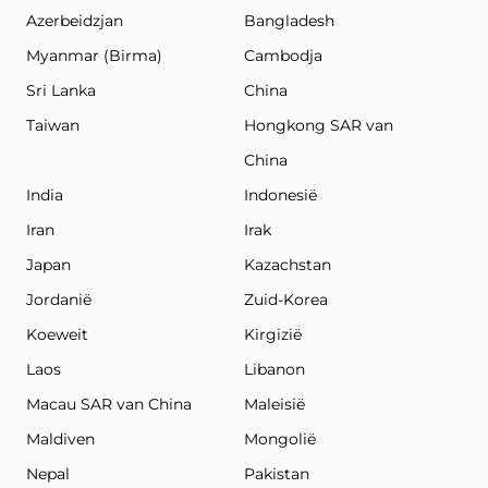
Azerbeidzjan
Bangladesh
Myanmar (Birma)
Cambodja
Sri Lanka
China
Taiwan
Hongkong SAR van
China
India
Indonesië
Iran
Irak
Japan
Kazachstan
Jordanië
Zuid-Korea
Koeweit
Kirgizië
Laos
Libanon
Macau SAR van China
Maleisië
Maldiven
Mongolië
Nepal
Pakistan