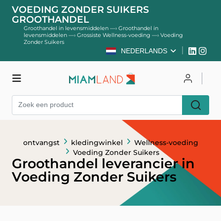
VOEDING ZONDER SUIKERS
GROOTHANDEL
Groothandel in levensmiddelen
—›
Groothandel in
levensmiddelen
—›
Grossiste Wellness-voeding
—›
Voeding
Zonder Suikers
NEDERLANDS
kledingwinkel
Inloggen
Register
ontvangst
kledingwinkel
Wellness-voeding
Voeding Zonder Suikers
Groothandel leverancier in
Voeding Zonder Suikers