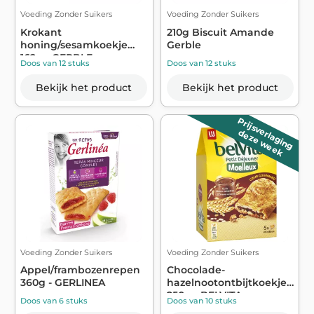
Voeding Zonder Suikers
Voeding Zonder Suikers
Krokant
210g Biscuit Amande
honing/sesamkoekje
Gerble
162g - GERBLE
Doos van 12 stuks
Doos van 12 stuks
Bekijk het product
Bekijk het product
Prijsverlaging
deze week
Voeding Zonder Suikers
Voeding Zonder Suikers
Appel/frambozenrepen
Chocolade-
360g - GERLINEA
hazelnootontbijtkoekjes
250g - BELVITA
Doos van 6 stuks
Doos van 10 stuks