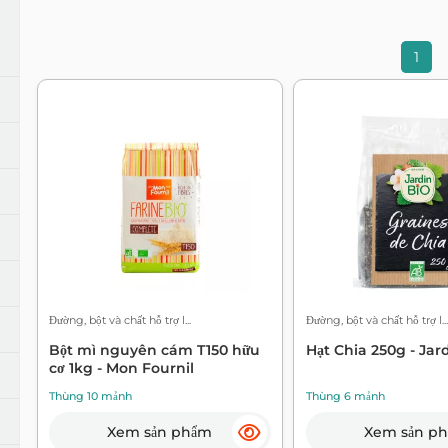
nh
Bọt biển và găng tay
Bảo trì máy
Bột giặt chuyên dụng
Chất tẩy rửa tổng quát
Tẩy vết bẩn
1
 trì
Sản phẩm gia dụng sinh thái
 và bẫy
Sản phẩm rửa chén và bảo trì hữu cơ
ng khí
Nến
Thuốc trừ sâu
Đường, bột và chất hỗ trợ l...
Đường, bột và chất hỗ trợ l...
Bột mì nguyên cám T150 hữu
Hạt Chia 250g - Jar
cơ 1kg - Mon Fournil
Thùng 10 mảnh
Thùng 6 mảnh
Xem sản phẩm
Xem sản p