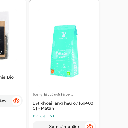
hia Bio
Đường, bột và chất hỗ trợ l...
hẩm
Bột khoai lang hữu cơ (6x400
G) - Matahi
Thùng 6 mảnh
Xem sản phẩm