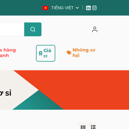
TIẾNG VIỆT
a hàng
Những cơ
Giá
anh
hội
rẻ
 sỉ