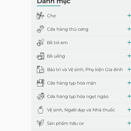
Danh mục
Bao bì gia đì
Thùng
Chợ
Sản phẩm bảo
Diệt côn trùng
Cửa hàng thú cưng
Làm mát khô
Đồ trẻ em
Đồ uống
Bảo trì và Vệ sinh, Phụ kiện Gia đình
Cửa hàng tạp hóa mặn
Cửa hàng tạp hóa ngọt ngào
Vệ sinh, Người đẹp và Nhà thuốc
Sản phẩm hữu cơ