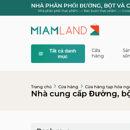
NHÀ PHÂN PHỐI ĐƯỜNG, BỘT VÀ 
Nhà phân phối thực phẩm
—›
Bán buôn thực phẩm
—›
Gros
Cửa
Sản
Tất cả danh
hàng
số
mục
Khăn giấy, kh
Trang chủ
Cửa hàng
Cửa hàng tạp hóa ng
Nhà cung cấp Đường, bột
Phụ kiện gia 