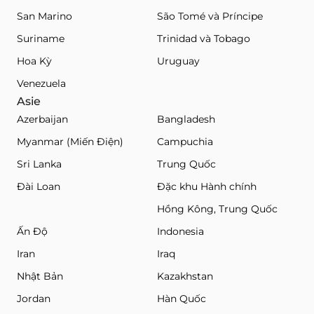
San Marino
São Tomé và Príncipe
Suriname
Trinidad và Tobago
Hoa Kỳ
Uruguay
Venezuela
Asie
Azerbaijan
Bangladesh
Myanmar (Miến Điện)
Campuchia
Sri Lanka
Trung Quốc
Đài Loan
Đặc khu Hành chính
Hồng Kông, Trung Quốc
Ấn Độ
Indonesia
Iran
Iraq
Nhật Bản
Kazakhstan
Jordan
Hàn Quốc