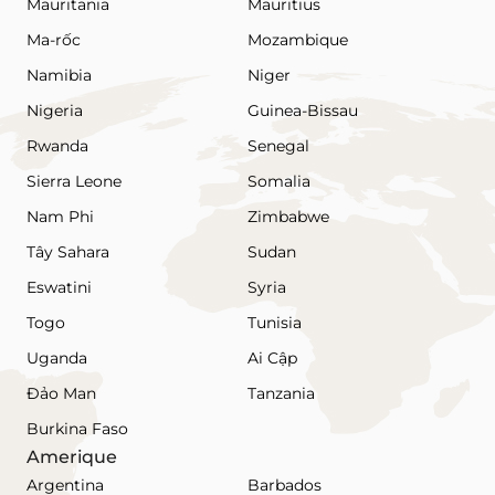
Mauritania
Mauritius
Ma-rốc
Mozambique
Namibia
Niger
Nigeria
Guinea-Bissau
Rwanda
Senegal
Sierra Leone
Somalia
Nam Phi
Zimbabwe
Tây Sahara
Sudan
Eswatini
Syria
Togo
Tunisia
Uganda
Ai Cập
Đảo Man
Tanzania
Burkina Faso
Amerique
Argentina
Barbados