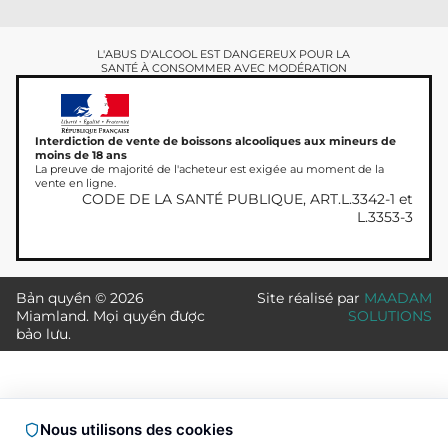
L'ABUS D'ALCOOL EST DANGEREUX POUR LA
SANTÉ À CONSOMMER AVEC MODÉRATION
Interdiction de vente de boissons alcooliques aux mineurs de
moins de 18 ans
La preuve de majorité de l'acheteur est exigée au moment de la
vente en ligne.
CODE DE LA SANTÉ PUBLIQUE, ART.L.3342-1 et
L.3353-3
Bản quyền © 2026
Site réalisé par
MAADAM
Miamland. Mọi quyền được
SOLUTIONS
bảo lưu.
Nous utilisons des cookies