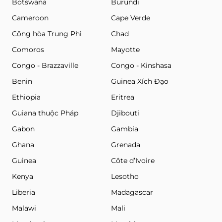
Botswana
Burundi
Cameroon
Cape Verde
Cộng hòa Trung Phi
Chad
Comoros
Mayotte
Congo - Brazzaville
Congo - Kinshasa
Benin
Guinea Xích Đạo
Ethiopia
Eritrea
Guiana thuộc Pháp
Djibouti
Gabon
Gambia
Ghana
Grenada
Guinea
Côte d’Ivoire
Kenya
Lesotho
Liberia
Madagascar
Malawi
Mali