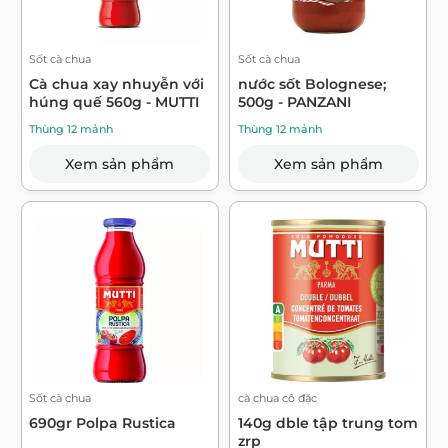
Sốt cà chua
Sốt cà chua
Cà chua xay nhuyễn với
nước sốt Bolognese;
húng quế 560g - MUTTI
500g - PANZANI
Thùng 12 mảnh
Thùng 12 mảnh
Xem sản phẩm
Xem sản phẩm
Sốt cà chua
cà chua cô đặc
690gr Polpa Rustica
140g dble tập trung tom
zrp