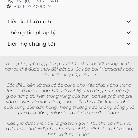
+33 (0) 9 70 79 24 81
+33 6 72 40 90 24
Liên kết hữu ích
Thông tin pháp lý
Liên hệ chúng tôi
Thông tin, giá cả, giảm giá và tồn kho chi tiết trong ưu đãi
này có thể được thay đổi bất cứ lúc nào bởi Miamland hoặc
các nhà cung cấp của nó.
Các điều kiện và giá cả áp dụng cho việc giao hàng trong
lãnh thổ nước Pháp. Đối với bất kỳ đơn hàng nào mà việc
giao hàng dự kiến trong vùng của bạn, bạn sẽ phải trả phí
vận chuyển và giao hàng, được hiển thị trước khi xác nhận
cuối cùng của đơn hàng. Trong trường hợp không đồng ý về
phí giao hàng, Miamland có thể hủy đơn hàng.
Các giá được hiển thị là giá trọn gói (TTC) cho cá nhân và
giá chưa thuế (HT) cho chuyên nghiệp. Hình ảnh chỉ mang
tính chất minh họa.