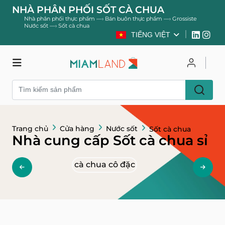
NHÀ PHÂN PHỐI SỐT CÀ CHUA
Nhà phân phối thực phẩm
—›
Bán buôn thực phẩm
—›
Grossiste
Nước sốt
—›
Sốt cà chua
TIẾNG VIỆT
Cửa hàng
Đăng nhập
Trang chủ
Cửa hàng
Nước sốt
Sốt cà chua
Đăng ký
Nhà cung cấp Sốt cà chua sỉ
cà chua cô đặc