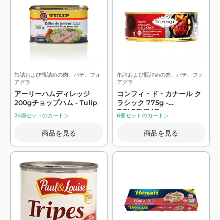
缶詰および瓶詰めの肉、パテ、フォ
缶詰および瓶詰めの肉、パテ、フォ
アグラ
アグラ
アーリーハムディレッジ
コンフィ・ド・カナール ク
200gチョップハム - Tulip
ラシック 775g -
DELPEYRAT
24個セットのカートン
6個セットのカートン
商品を見る
商品を見る