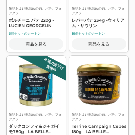
缶詰および瓶詰めの肉、パテ、フォ
缶詰および瓶詰めの肉、パテ、フォ
アグラ
アグラ
ポルチーニ パテ 220g -
レバーパテ 234g -ウィリア
LUCIEN GEORGELIN
ム・サウリン
6個セットのカートン
16個セットのカートン
商品を見る
商品を見る
今週の値下げ
実施中
缶詰および瓶詰めの肉、パテ、フォ
缶詰および瓶詰めの肉、パテ、フォ
アグラ
アグラ
ダックコンフィ＆ジャガイ
Terrine Campaign Cepes
モ780g - LA BELLE
180g - LA BELLE