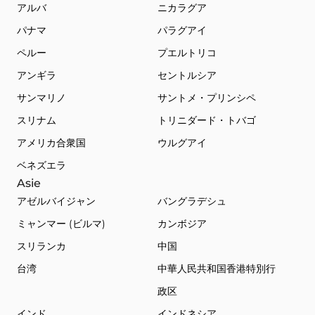
アルバ
ニカラグア
パナマ
パラグアイ
ペルー
プエルトリコ
アンギラ
セントルシア
サンマリノ
サントメ・プリンシペ
スリナム
トリニダード・トバゴ
アメリカ合衆国
ウルグアイ
ベネズエラ
Asie
アゼルバイジャン
バングラデシュ
ミャンマー (ビルマ)
カンボジア
スリランカ
中国
台湾
中華人民共和国香港特別行
政区
インド
インドネシア