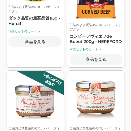
缶詰および瓶詰めの肉、パテ、フォ
アグラ
ダック品質の最高品質115g -
Henaff
缶詰および瓶詰めの肉、パテ、フォ
アグラ
12個セットのカートン
コンビーフヴィエフde
商品を見る
Boeuf 200g - HEREFORD
12個セットのカートン
商品を見る
今週の値下げ
実施中
缶詰および瓶詰めの肉、パテ、フォ
缶詰および瓶詰めの肉、パテ、フォ