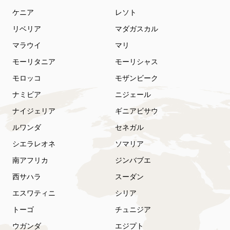
ケニア
レソト
リベリア
マダガスカル
マラウイ
マリ
モーリタニア
モーリシャス
モロッコ
モザンビーク
ナミビア
ニジェール
ナイジェリア
ギニアビサウ
ルワンダ
セネガル
シエラレオネ
ソマリア
南アフリカ
ジンバブエ
西サハラ
スーダン
エスワティニ
シリア
トーゴ
チュニジア
ウガンダ
エジプト