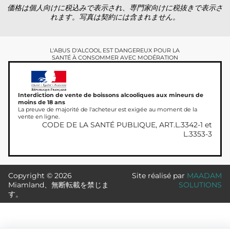
価格は個人向けに税込みで表示され、専門家向けに税抜きで表示さ
れます。写真は契約には含まれません。
L'ABUS D'ALCOOL EST DANGEREUX POUR LA
SANTÉ À CONSOMMER AVEC MODÉRATION
Interdiction de vente de boissons alcooliques aux mineurs de
moins de 18 ans
La preuve de majorité de l'acheteur est exigée au moment de la
vente en ligne.
CODE DE LA SANTÉ PUBLIQUE, ART.L.3342-1 et
L.3353-3
Copyright © 2026
Site réalisé par
MAADAM
Miamland、無断転載を禁じま
SOLUTIONS
す。