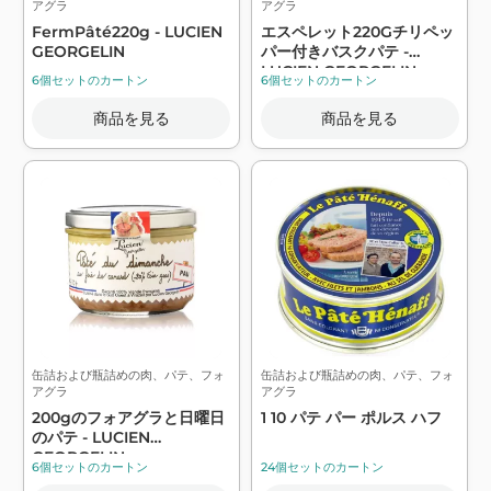
アグラ
アグラ
FermPâté220g - LUCIEN
エスペレット220Gチリペッ
GEORGELIN
パー付きバスクパテ -
LUCIEN GEORGELIN
6個セットのカートン
6個セットのカートン
商品を見る
商品を見る
缶詰および瓶詰めの肉、パテ、フォ
缶詰および瓶詰めの肉、パテ、フォ
アグラ
アグラ
200gのフォアグラと日曜日
1 10 パテ パー ポルス ハフ
のパテ - LUCIEN
GEORGELIN
6個セットのカートン
24個セットのカートン