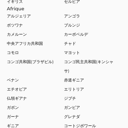
イギリス
セルビア
Afrique
アルジェリア
アンゴラ
ボツワナ
ブルンジ
カメルーン
カーボベルデ
中央アフリカ共和国
チャド
コモロ
マヨット
コンゴ共和国(ブラザビル)
コンゴ民主共和国(キンシャ
サ)
ベナン
赤道ギニア
エチオピア
エリトリア
仏領ギアナ
ジブチ
ガボン
ガンビア
ガーナ
グレナダ
ギニア
コートジボワール