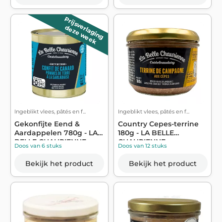
Prijsverlaging
deze week
Ingeblikt vlees, pâtés en f...
Ingeblikt vlees, pâtés en f...
Gekonfijte Eend &
Country Cepes-terrine
Aardappelen 780g - LA
180g - LA BELLE
BELLE CHAURIENNE
CHAURIENNE
Doos van 6 stuks
Doos van 12 stuks
Bekijk het product
Bekijk het product