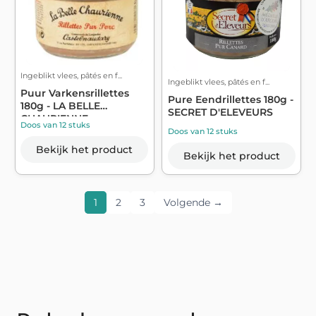
Ingeblikt vlees, pâtés en f...
Ingeblikt vlees, pâtés en f...
Puur Varkensrillettes
Pure Eendrillettes 180g -
180g - LA BELLE
SECRET D'ELEVEURS
CHAURIENNE
Doos van 12 stuks
Doos van 12 stuks
Bekijk het product
Bekijk het product
1
2
3
Volgende →