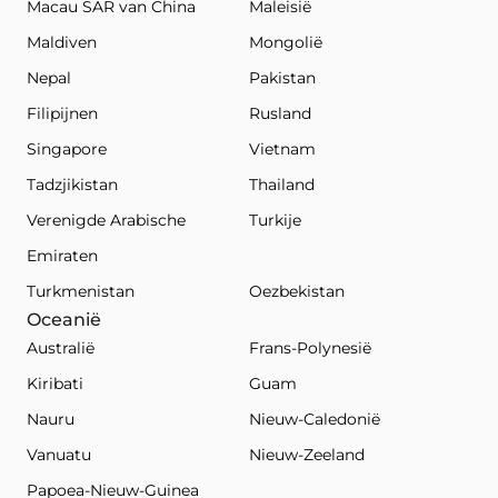
Macau SAR van China
Maleisië
Maldiven
Mongolië
Nepal
Pakistan
Filipijnen
Rusland
Singapore
Vietnam
Tadzjikistan
Thailand
Verenigde Arabische
Turkije
Emiraten
Turkmenistan
Oezbekistan
Oceanië
Australië
Frans-Polynesië
Kiribati
Guam
Nauru
Nieuw-Caledonië
Vanuatu
Nieuw-Zeeland
Papoea-Nieuw-Guinea