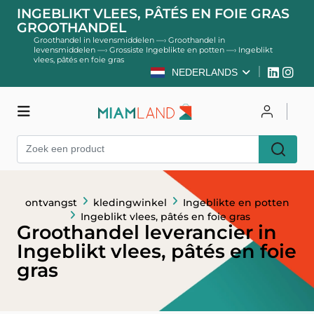
INGEBLIKT VLEES, PÂTÉS EN FOIE GRAS
GROOTHANDEL
Groothandel in levensmiddelen
—›
Groothandel in
levensmiddelen
—›
Grossiste Ingeblikte en potten
—›
Ingeblikt
vlees, pâtés en foie gras
NEDERLANDS
kledingwinkel
Inloggen
Register
ontvangst
kledingwinkel
Ingeblikte en potten
Ingeblikt vlees, pâtés en foie gras
Groothandel leverancier in
Ingeblikt vlees, pâtés en foie
gras