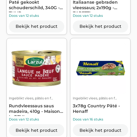
Paté gekookt
Italiaanse gebraden
schouderschild, 340G -
vleessaus; 2x190g -
TULIP
ZAPETTI
Doos van 12 stuks
Doos van 12 stuks
Bekijk het product
Bekijk het product
Ingeblikt vlees, pâtés en f...
Ingeblikt vlees, pâtés en f...
Rundvleessaus saus
3x78g Country Pâté -
madeira, 410g - Maison
Henaff
LaRZUL
Doos van 12 stuks
Doos van 16 stuks
Bekijk het product
Bekijk het product