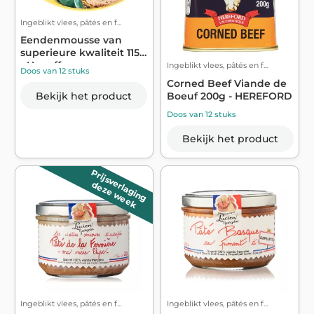
Ingeblikt vlees, pâtés en f...
Eendenmousse van
superieure kwaliteit 115g
- Henaff
Ingeblikt vlees, pâtés en f...
Doos van 12 stuks
Corned Beef Viande de
Bekijk het product
Boeuf 200g - HEREFORD
Doos van 12 stuks
Bekijk het product
Prijsverlaging
deze week
Ingeblikt vlees, pâtés en f...
Ingeblikt vlees, pâtés en f...