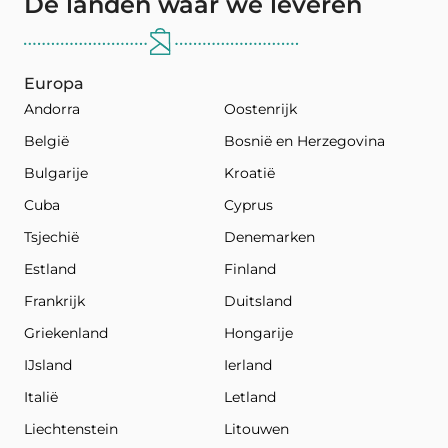
De landen waar we leveren
Europa
Andorra
Oostenrijk
België
Bosnië en Herzegovina
Bulgarije
Kroatië
Cuba
Cyprus
Tsjechië
Denemarken
Estland
Finland
Frankrijk
Duitsland
Griekenland
Hongarije
IJsland
Ierland
Italië
Letland
Liechtenstein
Litouwen