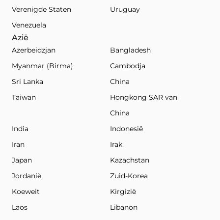
Verenigde Staten
Uruguay
Venezuela
Azië
Azerbeidzjan
Bangladesh
Myanmar (Birma)
Cambodja
Sri Lanka
China
Taiwan
Hongkong SAR van
China
India
Indonesië
Iran
Irak
Japan
Kazachstan
Jordanië
Zuid-Korea
Koeweit
Kirgizië
Laos
Libanon