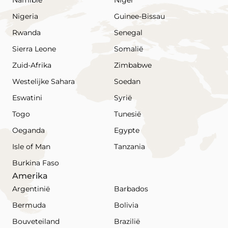
Namibië
Niger
Nigeria
Guinee-Bissau
Rwanda
Senegal
Sierra Leone
Somalië
Zuid-Afrika
Zimbabwe
Westelijke Sahara
Soedan
Eswatini
Syrië
Togo
Tunesië
Oeganda
Egypte
Isle of Man
Tanzania
Burkina Faso
Amerika
Argentinië
Barbados
Bermuda
Bolivia
Bouveteiland
Brazilië