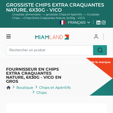
GROSSISTE CHIPS EXTRA CRAQUANTES
NATURE, 6X30G - VICO
Grossiste alimentaire
—›
grossiste Chips et Apéritifs
—›
Grossiste
Chips
—›
Chips Extra Craquantes Nature, 6x30g - VICO
FRANÇAIS
Boutique
Se connecter
Tous les produits de la marque
S'inscrire
FOURNISSEUR EN CHIPS
EXTRA CRAQUANTES
NATURE, 6X30G - VICO EN
GROS
Boutique
Chips et Apéritifs
Chips
Retour