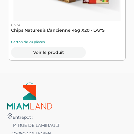
Chips
C
Chips Natures à L’ancienne 45g X20 - LAY'S
C
Carton de 20 pièces
C
Voir le produit
Entrepôt :
14 RUE DE LAMIRAULT
77090 COLLEGIEN