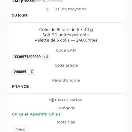
240 pièces
(soit 16 cartons)
DLC en moyenne
98 jours
Colis de 15 lots de 6 × 30 g
Soit 90 unités par colis
Palette de 3 colis — 240 unités
Code EAN
3336971803089
Code article
240865
Pays d'origine
FRANCE
Classification
Catégorie
Chips et Apéritifs
›
Chips
Mots clés
#vico