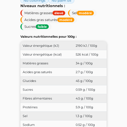
No colorings
No palm oil
Niveaux nutritionnels :
Matières grasses
Sel
élevé
modéré
Acides gras saturés
modéré
Sucres
faible
Valeurs nutritionnelles pour 100g :
Valeur énergétique (kJ)
2190 kJ / 100g
Valeur énergétique (kcal)
526 kcal / 100g
Matières grasses
34 g / 100g
Acides gras saturés
2.7 g / 100g
Glucides
45 g / 100g
Sucres
0.59 g / 100g
Fibres alimentaires
4.5 g / 100g
Protéines
5.9 g / 100g
Sel
1.3 g / 100g
Sodium
0.52 g / 100g