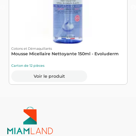
Cotons et Démaquillants
C
Mousse Micellaire Nettoyante 150ml - Evoluderm
L
E
Carton de 12 pièces
C
Voir le produit