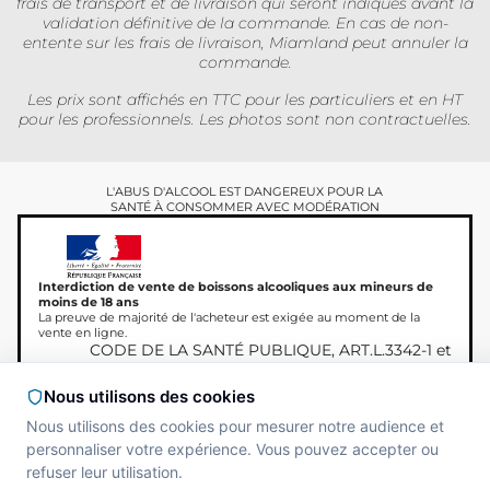
frais de transport et de livraison qui seront indiqués avant la
validation définitive de la commande. En cas de non-
entente sur les frais de livraison, Miamland peut annuler la
commande.
Les prix sont affichés en TTC pour les particuliers et en HT
pour les professionnels. Les photos sont non contractuelles.
L'ABUS D'ALCOOL EST DANGEREUX POUR LA
SANTÉ À CONSOMMER AVEC MODÉRATION
Interdiction de vente de boissons alcooliques aux mineurs de
moins de 18 ans
La preuve de majorité de l'acheteur est exigée au moment de la
vente en ligne.
CODE DE LA SANTÉ PUBLIQUE, ART.L.3342-1 et
L.3353-3
Nous utilisons des cookies
Nous utilisons des cookies pour mesurer notre audience et
personnaliser votre expérience. Vous pouvez accepter ou
Copyright © 2026
Site réalisé par
MAADAM
refuser leur utilisation.
Miamland, Tous droits
SOLUTIONS