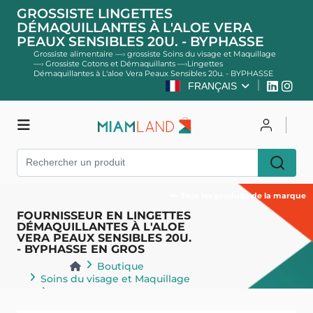
GROSSISTE LINGETTES
DÉMAQUILLANTES À L'ALOE VERA
PEAUX SENSIBLES 20U. - BYPHASSE
Grossiste alimentaire
—›
grossiste Soins du visage et Maquillage
—›
Grossiste Cotons et Démaquillants
—›
Lingettes
Démaquillantes à L'aloe Vera Peaux Sensibles 20u. - BYPHASSE
FRANÇAIS
Boutique
Se connecter
S'inscrire
Tous les produits de la marque
FOURNISSEUR EN LINGETTES
DÉMAQUILLANTES À L'ALOE
VERA PEAUX SENSIBLES 20U.
- BYPHASSE EN GROS
Boutique
Soins du visage et Maquillage
Cotons et Démaquillants