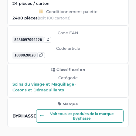
24 pièces / carton
Conditionnement palette
2400 pièces
(soit 100 cartons)
Code EAN
8436097094226
Code article
1000028020
Classification
Catégorie
Soins du visage et Maquillage
›
Cotons et Démaquillants
Marque
Voir tous les produits de la marque
BYPHASSE
Byphasse