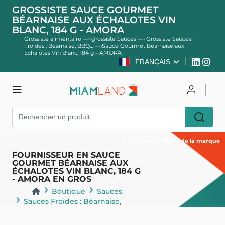
GROSSISTE SAUCE GOURMET
BÉARNAISE AUX ÉCHALOTES VIN
BLANC, 184 G - AMORA
Grossiste alimentaire
—›
grossiste Sauces
—›
Grossiste Sauces
Froides : Béarnaise, BBQ…
—›
Sauce Gourmet Béarnaise aux
Échalotes Vin Blanc, 184 g - AMORA
FRANÇAIS
Boutique
Se connecter
S'inscrire
Tous les produits de la marque
FOURNISSEUR EN SAUCE
GOURMET BÉARNAISE AUX
ÉCHALOTES VIN BLANC, 184 G
- AMORA EN GROS
Boutique
Sauces
Sauces Froides : Béarnaise,
BBQ…