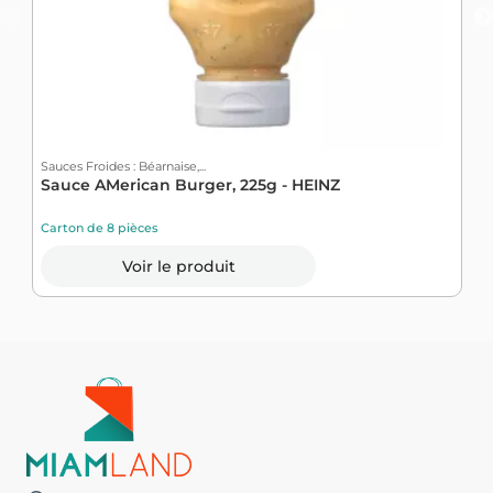
Sauces Froides : Béarnaise,...
S
Sauce AMerican Burger, 225g - HEINZ
S
Carton de 8 pièces
C
Voir le produit