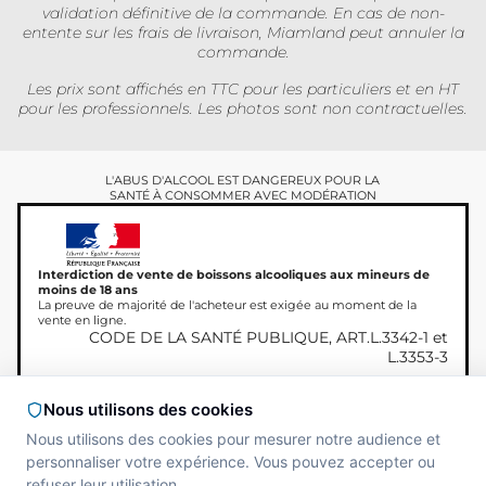
validation définitive de la commande. En cas de non-
entente sur les frais de livraison, Miamland peut annuler la
commande.
Les prix sont affichés en TTC pour les particuliers et en HT
pour les professionnels. Les photos sont non contractuelles.
L'ABUS D'ALCOOL EST DANGEREUX POUR LA
SANTÉ À CONSOMMER AVEC MODÉRATION
Interdiction de vente de boissons alcooliques aux mineurs de
moins de 18 ans
La preuve de majorité de l'acheteur est exigée au moment de la
vente en ligne.
CODE DE LA SANTÉ PUBLIQUE, ART.L.3342-1 et
L.3353-3
Nous utilisons des cookies
Nous utilisons des cookies pour mesurer notre audience et
Copyright © 2026
Site réalisé par
MAADAM
personnaliser votre expérience. Vous pouvez accepter ou
Miamland, Tous droits
SOLUTIONS
réservés.
refuser leur utilisation.