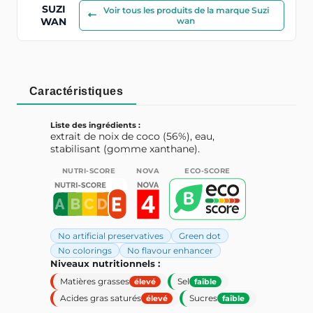
SUZI
Voir tous les produits de la marque Suzi
WAN
wan
Caractéristiques
Liste des ingrédients :
extrait de noix de coco (56%), eau,
stabilisant (gomme xanthane).
NUTRI-SCORE
NOVA
ECO-SCORE
No artificial preservatives
Green dot
No colorings
No flavour enhancer
Niveaux nutritionnels :
Matières grasses
Sel
élevé
faible
Acides gras saturés
Sucres
élevé
faible