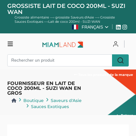
GROSSISTE LAIT DE COCO 200ML - SUZI
WAN
Grossiste alimentaire
—›
grossiste Saveurs d'Asie
—›
Grossiste
Sauces Exotiques
—›
Lait de coco 200ml - SUZI WAN
FRANÇAIS
Boutique
Se connecter
Tous les produits de la marque
S'inscrire
FOURNISSEUR EN LAIT DE
COCO 200ML - SUZI WAN EN
GROS
Boutique
Saveurs d'Asie
Sauces Exotiques
Retour