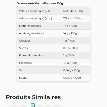
Valeurs nutritionnelles pour 100g :
Valeur énergétique (kJ)
684.6 kJ / 100g
Valeur énergétique (kcal)
172 kcal / 100g
Matières grasses
17 g / 100g
Acides gras saturés
14 g / 100g
Glucides
1 g / 100g
Sucres
0.6 g / 100g
Fibres alimentaires
1 g / 100g
Protéines
1.8 g / 100g
Sel
0.04 g / 100g
Sodium
0.016 g / 100g
Produits Similaires