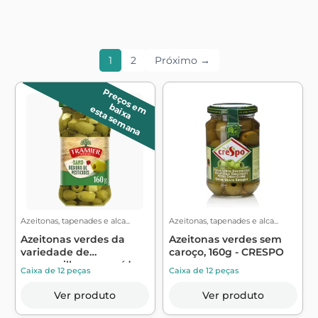
1
2
Próximo →
P
r
e
ç
o
s
m
a
ix
a
e
b
esta semana
Azeitonas, tapenades e alca...
Azeitonas, tapenades e alca...
Azeitonas verdes da
Azeitonas verdes sem
variedade de
caroço, 160g - CRESPO
manzanilla sem resíd...
Caixa de 12 peças
Caixa de 12 peças
Ver produto
Ver produto