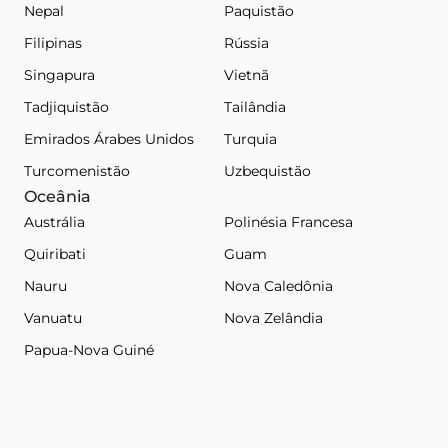
Nepal
Paquistão
Filipinas
Rússia
Singapura
Vietnã
Tadjiquistão
Tailândia
Emirados Árabes Unidos
Turquia
Turcomenistão
Uzbequistão
Oceânia
Austrália
Polinésia Francesa
Quiribati
Guam
Nauru
Nova Caledônia
Vanuatu
Nova Zelândia
Papua-Nova Guiné