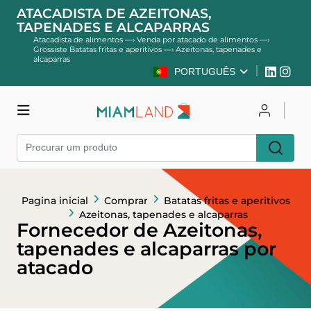
ATACADISTA DE AZEITONAS,
TAPENADES E ALCAPARRAS
Atacadista de alimentos
—›
Venda por atacado de alimentos
—›
Grossiste Batatas fritas e aperitivos
—›
Azeitonas, tapenades e
alcaparras
PORTUGUÊS
Comprar
Entrar
Cadastre-se
Pagina inicial
Comprar
Batatas fritas e aperitivos
Azeitonas, tapenades e alcaparras
Fornecedor de Azeitonas,
tapenades e alcaparras por
atacado