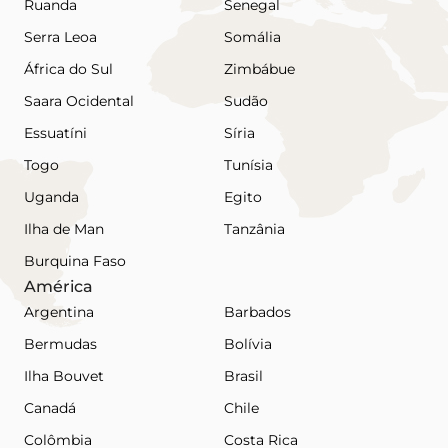
Ruanda
Senegal
Serra Leoa
Somália
África do Sul
Zimbábue
Saara Ocidental
Sudão
Essuatíni
Síria
Togo
Tunísia
Uganda
Egito
Ilha de Man
Tanzânia
Burquina Faso
América
Argentina
Barbados
Bermudas
Bolívia
Ilha Bouvet
Brasil
Canadá
Chile
Colômbia
Costa Rica