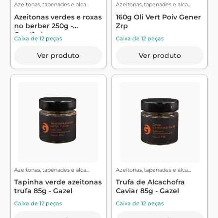
Azeitonas, tapenades e alca...
Azeitonas, tapenades e alca...
Azeitonas verdes e roxas
160g Oli Vert Poiv Gener
no berber 250g -
Zrp
Croc'frais
Caixa de 12 peças
Caixa de 12 peças
Ver produto
Ver produto
Azeitonas, tapenades e alca...
Azeitonas, tapenades e alca...
Tapinha verde azeitonas
Trufa de Alcachofra
trufa 85g - Gazel
Caviar 85g - Gazel
Caixa de 12 peças
Caixa de 12 peças