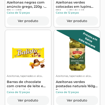
Azeitonas negras com
Azeitonas verdes
anúncio grego, 220g -
colocadas em lupins
TRAMIER
170g - MENGUY'S
Caixa de 12 peças
Caixa de 12 peças
Ver produto
Ver produto
P
r
e
ç
o
s
m
a
ix
a
e
b
esta semana
Azeitonas, tapenades e alca...
Azeitonas, tapenades e alca...
Barras de chocolate
Azeitonas verdes
com creme de leite e
postadas naturais 160g -
mel e amêndo...
Tramier
Caixa de 12 peças
Caixa de 12 peças
Ver produto
Ver produto