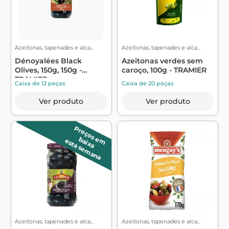
Azeitonas, tapenades e alca...
Azeitonas, tapenades e alca...
Dénoyalées Black
Azeitonas verdes sem
Olives, 150g, 150g -
caroço, 100g - TRAMIER
TRAMIER
Caixa de 12 peças
Caixa de 20 peças
Ver produto
Ver produto
P
r
e
ç
o
s
m
a
ix
a
e
b
esta semana
Azeitonas, tapenades e alca...
Azeitonas, tapenades e alca...