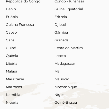
República do Congo
Congo - Kinshasa
Benin
Guiné Equatorial
Etiópia
Eritreia
Guiana Francesa
Djibuti
Gabão
Gâmbia
Gana
Granada
Guiné
Costa do Marfim
Quênia
Lesoto
Libéria
Madagascar
Malaui
Mali
Mauritânia
Maurício
Marrocos
Moçambique
Namíbia
Níger
Nigéria
Guiné-Bissau