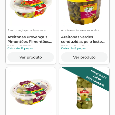
Azeitonas, tapenades e alca...
Azeitonas, tapenades e alca...
Azeitonas Provençais
Azeitonas verdes
Pimentões Pimentões
conduzidas pelo leste
250g - CROC'...
500g - Croc'frais
Caixa de 12 peças
Caixa de 8 peças
Ver produto
Ver produto
P
r
e
ç
o
s
m
a
ix
a
e
b
esta semana