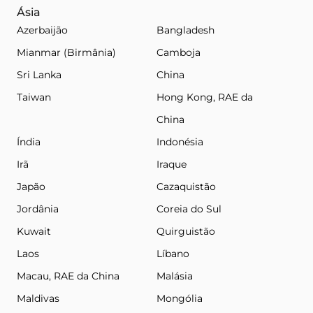
Ásia
Azerbaijão
Bangladesh
Mianmar (Birmânia)
Camboja
Sri Lanka
China
Taiwan
Hong Kong, RAE da
China
Índia
Indonésia
Irã
Iraque
Japão
Cazaquistão
Jordânia
Coreia do Sul
Kuwait
Quirguistão
Laos
Líbano
Macau, RAE da China
Malásia
Maldivas
Mongólia