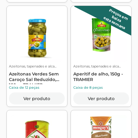
P
r
e
ç
o
s
m
a
ix
a
e
b
esta semana
Azeitonas, tapenades e alca...
Azeitonas, tapenades e alca...
Azeitonas Verdes Sem
Aperitif de alho, 150g -
Caroço Sal Reduzido,
TRAMIER
160g - TRAMIER
Caixa de 12 peças
Caixa de 8 peças
Ver produto
Ver produto