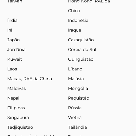
Taiwan
Hong Kong, RAE da
China
Índia
Indonésia
Irã
Iraque
Japão
Cazaquistão
Jordânia
Coreia do Sul
Kuwait
Quirguistão
Laos
Líbano
Macau, RAE da China
Malásia
Maldivas
Mongólia
Nepal
Paquistão
Filipinas
Rússia
Singapura
Vietnã
Tadjiquistão
Tailândia