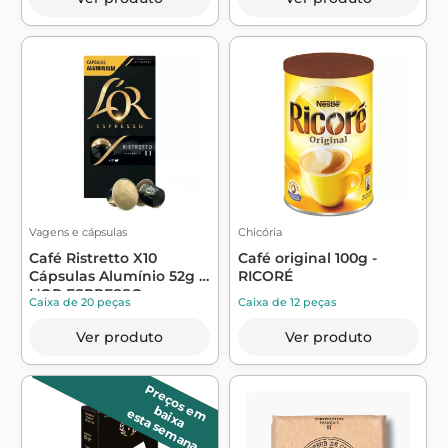
Vagens e cápsulas
Chicória
Café Ristretto X10
Café original 100g -
Cápsulas Alumínio 52g -
RICORÉ
L'OR ESPRESSO
Caixa de 20 peças
Caixa de 12 peças
Ver produto
Ver produto
P
r
e
ç
o
s
m
a
ix
a
e
b
esta semana