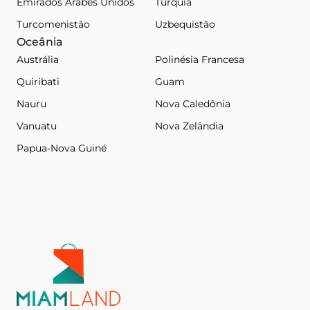
Emirados Árabes Unidos
Turquia
Turcomenistão
Uzbequistão
Oceânia
Austrália
Polinésia Francesa
Quiribati
Guam
Nauru
Nova Caledônia
Vanuatu
Nova Zelândia
Papua-Nova Guiné