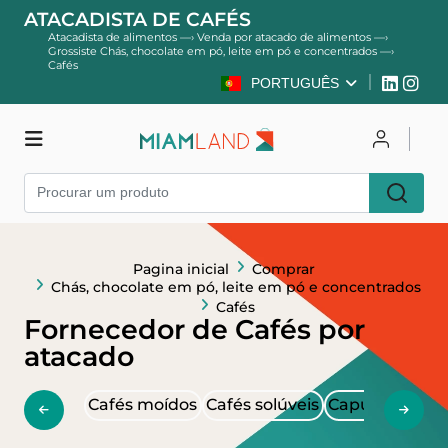
ATACADISTA DE CAFÉS
Atacadista de alimentos
—›
Venda por atacado de alimentos
—›
Grossiste Chás, chocolate em pó, leite em pó e concentrados
—›
Cafés
PORTUGUÊS
Comprar
Entrar
Cadastre-se
Pagina inicial
Comprar
Chás, chocolate em pó, leite em pó e concentrados
Cafés
Fornecedor de Cafés por
atacado
Cafés moídos
Cafés solúveis
Capuccinos
Ch