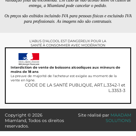
validação final da encomenda. Em caso de não acordo sobre os custos de
entrega, a Miamland pode cancelar o pedido.
Os preços são exibidos incluindo IVA para pessoas físicas e excluindo IVA
para profissionais. As imagens não são contratuais.
L'ABUS D'ALCOOL EST DANGEREUX POUR LA
SANTÉ À CONSOMMER AVEC MODÉRATION
Interdiction de vente de boissons alcooliques aux mineurs de
moins de 18 ans
La preuve de majorité de l'acheteur est exigée au moment de la
vente en ligne.
CODE DE LA SANTÉ PUBLIQUE, ART.L.3342-1 et
L.3353-3
Copyright © 2026
Site réalisé par
MAADAM
Miamland, Todos os direitos
SOLUTIONS
reservados.