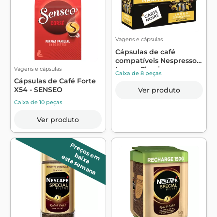
Vagens e cápsulas
Cápsulas de café
compatíveis Nespresso
Lungo Classiqu...
Vagens e cápsulas
Caixa de 8 peças
Cápsulas de Café Forte
X54 - SENSEO
Ver produto
Caixa de 10 peças
Ver produto
P
r
e
ç
o
s
m
a
ix
a
e
b
esta semana