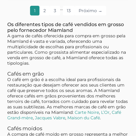
…
1
2
3
13
Próximo →
Os diferentes tipos de café vendidos em grosso
pelo fornecedor Miamland
A gama de cafés oferecida para compra em grosso pela
Miamland é vasta e variada, oferecendo uma
multiplicidade de escolhas para profissionais ou
particulares. Como grossista alimentar especializado na
venda em grosso de café, a Miamland oferece todas as
tipologias.
Cafés em grão
O café em grão é a escolha ideal para profissionais da
restauração que desejam oferecer aos seus clientes um
café que preserve todos os seus aromas. A Miamland
oferece cafés em grãos provenientes dos melhores
terroirs de café, torrados com cuidado para revelar todas
as suas subtilezas. As melhores marcas de café em grão
estão disponíveis na Miamland:
Carte Noire
,
L’Or
,
Café
Grand-mère
,
Jacques Vabre
,
Maison du Café
.
Cafés moídos
A compra de café moído em grosso representa a melhor