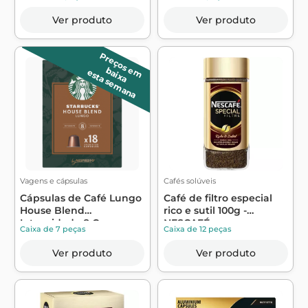
Ver produto
Ver produto
P
r
e
ç
o
s
m
a
ix
a
e
b
esta semana
Vagens e cápsulas
Cafés solúveis
Cápsulas de Café Lungo
Café de filtro especial
House Blend
rico e sutil 100g -
Intensidade 8 Comp...
NESCAFÉ
Caixa de 7 peças
Caixa de 12 peças
Ver produto
Ver produto