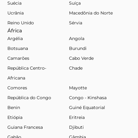
Suécia
Suíça
Ucrânia
Macedônia do Norte
Reino Unido
Sérvia
África
Argélia
Angola
Botsuana
Burundi
Camarões
Cabo Verde
República Centro-
Chade
Africana
Comores
Mayotte
República do Congo
Congo - Kinshasa
Benin
Guiné Equatorial
Etiópia
Eritreia
Guiana Francesa
Djibuti
Gabão
Gâmbia