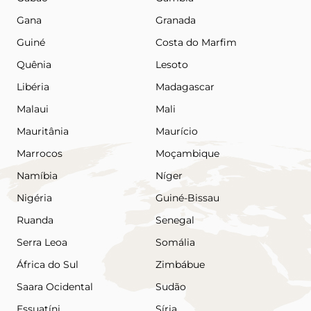
Gana
Granada
Guiné
Costa do Marfim
Quênia
Lesoto
Libéria
Madagascar
Malaui
Mali
Mauritânia
Maurício
Marrocos
Moçambique
Namíbia
Níger
Nigéria
Guiné-Bissau
Ruanda
Senegal
Serra Leoa
Somália
África do Sul
Zimbábue
Saara Ocidental
Sudão
Essuatíni
Síria