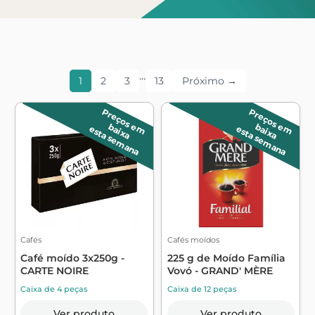
…
1
2
3
13
Próximo →
P
r
e
ç
o
s
m
a
ix
a
P
r
e
ç
o
s
m
a
ix
a
e
b
e
b
esta semana
esta semana
Cafés
Cafés moídos
Café moído 3x250g -
225 g de Moído Família
CARTE NOIRE
Vovó - GRAND' MÈRE
Caixa de 4 peças
Caixa de 12 peças
Ver produto
Ver produto