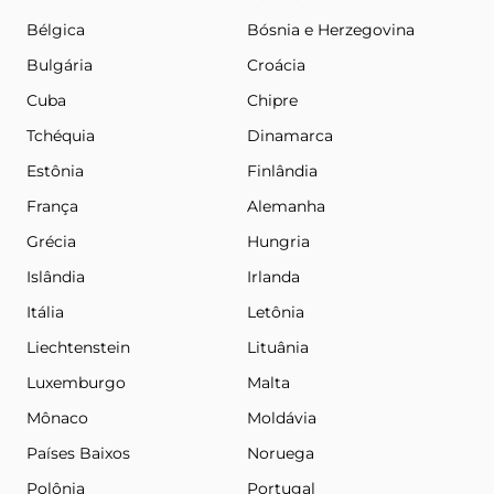
Bélgica
Bósnia e Herzegovina
Bulgária
Croácia
Cuba
Chipre
Tchéquia
Dinamarca
Estônia
Finlândia
França
Alemanha
Grécia
Hungria
Islândia
Irlanda
Itália
Letônia
Liechtenstein
Lituânia
Luxemburgo
Malta
Mônaco
Moldávia
Países Baixos
Noruega
Polônia
Portugal