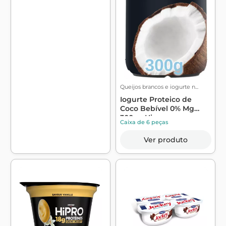
Queijos brancos e iogurte n...
Iogurte Proteico de
Coco Bebível 0% Mg
300g - Hipro
Caixa de 6 peças
Ver produto