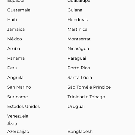
Equador
Guadalupe
Guatemala
Guiana
Haiti
Honduras
Jamaica
Martinica
México
Montserrat
Aruba
Nicarágua
Panamá
Paraguai
Peru
Porto Rico
Anguila
Santa Lúcia
San Marino
São Tomé e Príncipe
Suriname
Trinidad e Tobago
Estados Unidos
Uruguai
Venezuela
Ásia
Azerbaijão
Bangladesh