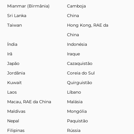
Mianmar (Birmânia)
Camboja
Sri Lanka
China
Taiwan
Hong Kong, RAE da
China
Índia
Indonésia
Irã
Iraque
Japão
Cazaquistão
Jordânia
Coreia do Sul
Kuwait
Quirguistão
Laos
Líbano
Macau, RAE da China
Malásia
Maldivas
Mongólia
Nepal
Paquistão
Filipinas
Rússia