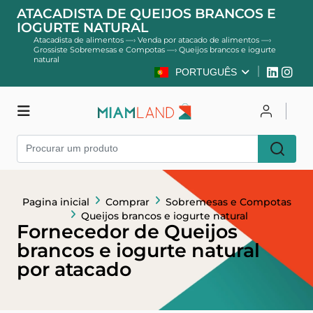
ATACADISTA DE QUEIJOS BRANCOS E
IOGURTE NATURAL
Atacadista de alimentos
—›
Venda por atacado de alimentos
—›
Grossiste Sobremesas e Compotas
—›
Queijos brancos e iogurte
natural
PORTUGUÊS
Comprar
Entrar
Cadastre-se
Pagina inicial
Comprar
Sobremesas e Compotas
Queijos brancos e iogurte natural
Fornecedor de Queijos
brancos e iogurte natural
por atacado