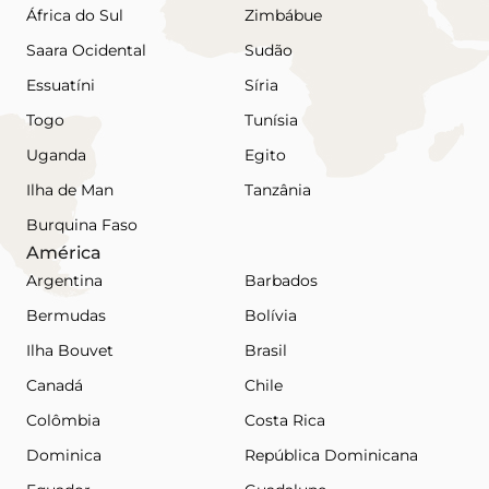
África do Sul
Zimbábue
Saara Ocidental
Sudão
Essuatíni
Síria
Togo
Tunísia
Uganda
Egito
Ilha de Man
Tanzânia
Burquina Faso
América
Argentina
Barbados
Bermudas
Bolívia
Ilha Bouvet
Brasil
Canadá
Chile
Colômbia
Costa Rica
Dominica
República Dominicana