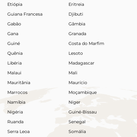
Etiópia
Eritreia
Guiana Francesa
Djibuti
Gabão
Gâmbia
Gana
Granada
Guiné
Costa do Marfim
Quênia
Lesoto
Libéria
Madagascar
Malaui
Mali
Mauritânia
Maurício
Marrocos
Moçambique
Namíbia
Níger
Nigéria
Guiné-Bissau
Ruanda
Senegal
Serra Leoa
Somália