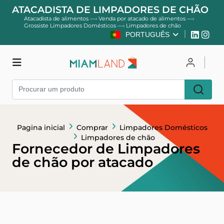
ATACADISTA DE LIMPADORES DE CHÃO
Atacadista de alimentos
—›
Venda por atacado de alimentos
—›
Grossiste Limpadores Domésticos
—›
Limpadores de chão
PORTUGUÊS
Comprar
Entrar
Pagina inicial
Comprar
Limpadores Domésticos
Cadastre-se
Limpadores de chão
Fornecedor de Limpadores
de chão por atacado