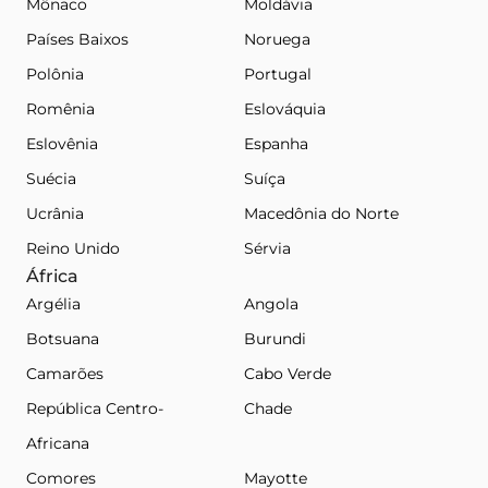
Mônaco
Moldávia
Países Baixos
Noruega
Polônia
Portugal
Romênia
Eslováquia
Eslovênia
Espanha
Suécia
Suíça
Ucrânia
Macedônia do Norte
Reino Unido
Sérvia
África
Argélia
Angola
Botsuana
Burundi
Camarões
Cabo Verde
República Centro-
Chade
Africana
Comores
Mayotte