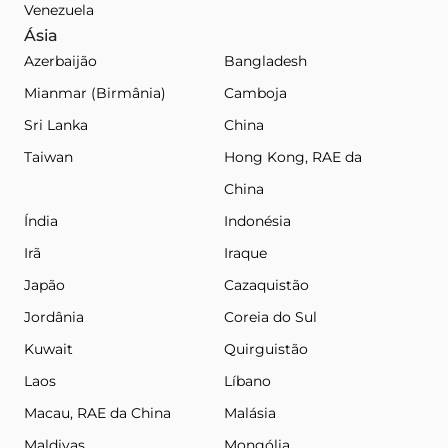
Venezuela
Ásia
Azerbaijão
Bangladesh
Mianmar (Birmânia)
Camboja
Sri Lanka
China
Taiwan
Hong Kong, RAE da
China
Índia
Indonésia
Irã
Iraque
Japão
Cazaquistão
Jordânia
Coreia do Sul
Kuwait
Quirguistão
Laos
Líbano
Macau, RAE da China
Malásia
Maldivas
Mongólia