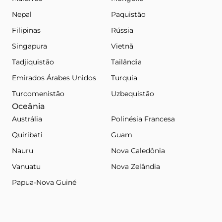
Nepal
Paquistão
Filipinas
Rússia
Singapura
Vietnã
Tadjiquistão
Tailândia
Emirados Árabes Unidos
Turquia
Turcomenistão
Uzbequistão
Oceânia
Austrália
Polinésia Francesa
Quiribati
Guam
Nauru
Nova Caledônia
Vanuatu
Nova Zelândia
Papua-Nova Guiné