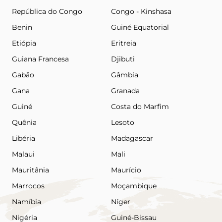
República do Congo
Congo - Kinshasa
Benin
Guiné Equatorial
Etiópia
Eritreia
Guiana Francesa
Djibuti
Gabão
Gâmbia
Gana
Granada
Guiné
Costa do Marfim
Quênia
Lesoto
Libéria
Madagascar
Malaui
Mali
Mauritânia
Maurício
Marrocos
Moçambique
Namíbia
Níger
Nigéria
Guiné-Bissau