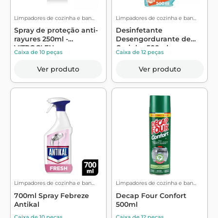
Limpadores de cozinha e ban...
Limpadores de cozinha e ban...
Spray de proteção anti-
Desinfetante
rayures 250ml -
Desengordurante de
VITROCLEN
Cozinha 500ml -
Caixa de 10 peças
Caixa de 12 peças
SANYTOL
Ver produto
Ver produto
Limpadores de cozinha e ban...
Limpadores de cozinha e ban...
700ml Spray Febreze
Decap Four Confort
Antikal
500ml
Caixa de 10 peças
Caixa de 12 peças