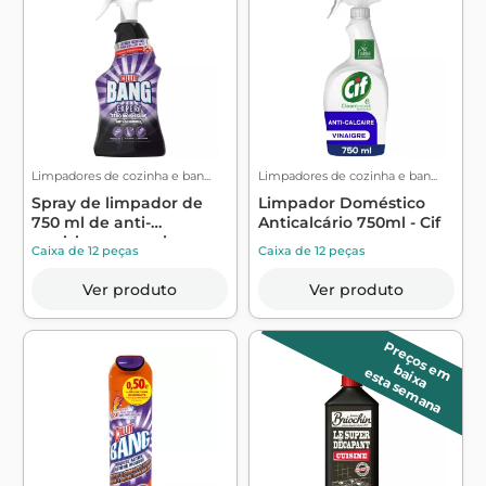
Limpadores de cozinha e ban...
Limpadores de cozinha e ban...
Spray de limpador de
Limpador Doméstico
750 ml de anti-
Anticalcário 750ml - Cif
quoisissur especi...
Caixa de 12 peças
Caixa de 12 peças
Ver produto
Ver produto
P
r
e
ç
o
s
m
a
ix
a
e
b
esta semana