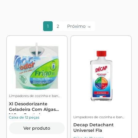
1
2
Próximo →
Limpadores de cozinha e ban...
Xl Desodorizante
Geladeira Com Algas
140g - Croc'odor
Limpadores de cozinha e ban...
Caixa de 12 peças
Decap Detachant
Ver produto
Universel Fla