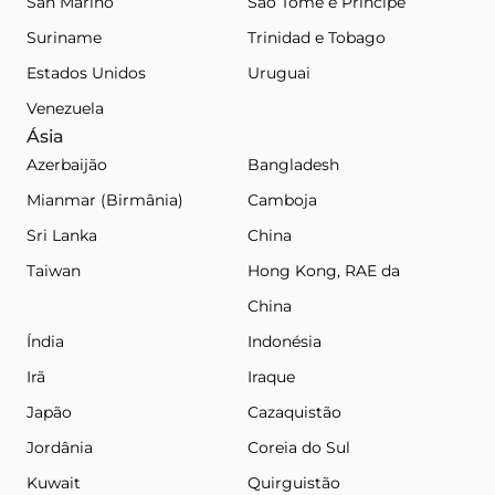
San Marino
São Tomé e Príncipe
Suriname
Trinidad e Tobago
Estados Unidos
Uruguai
Venezuela
Ásia
Azerbaijão
Bangladesh
Mianmar (Birmânia)
Camboja
Sri Lanka
China
Taiwan
Hong Kong, RAE da
China
Índia
Indonésia
Irã
Iraque
Japão
Cazaquistão
Jordânia
Coreia do Sul
Kuwait
Quirguistão