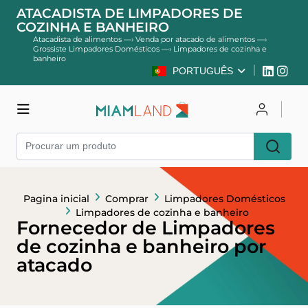
ATACADISTA DE LIMPADORES DE
COZINHA E BANHEIRO
Atacadista de alimentos
—›
Venda por atacado de alimentos
—›
Grossiste Limpadores Domésticos
—›
Limpadores de cozinha e
banheiro
PORTUGUÊS
Comprar
Entrar
Cadastre-se
Pagina inicial
Comprar
Limpadores Domésticos
Limpadores de cozinha e banheiro
Fornecedor de Limpadores
de cozinha e banheiro por
atacado