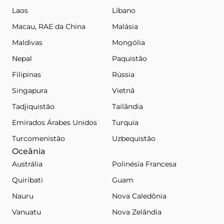
Laos
Líbano
Macau, RAE da China
Malásia
Maldivas
Mongólia
Nepal
Paquistão
Filipinas
Rússia
Singapura
Vietnã
Tadjiquistão
Tailândia
Emirados Árabes Unidos
Turquia
Turcomenistão
Uzbequistão
Oceânia
Austrália
Polinésia Francesa
Quiribati
Guam
Nauru
Nova Caledônia
Vanuatu
Nova Zelândia