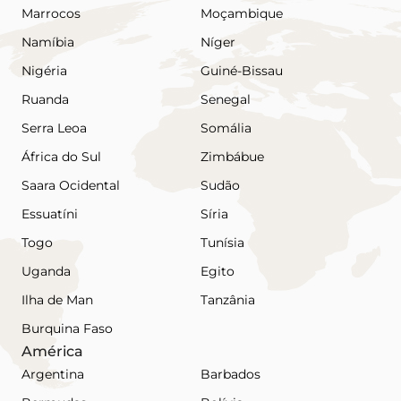
Marrocos
Moçambique
Namíbia
Níger
Nigéria
Guiné-Bissau
Ruanda
Senegal
Serra Leoa
Somália
África do Sul
Zimbábue
Saara Ocidental
Sudão
Essuatíni
Síria
Togo
Tunísia
Uganda
Egito
Ilha de Man
Tanzânia
Burquina Faso
América
Argentina
Barbados