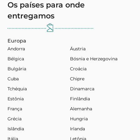
Os países para onde
entregamos
Europa
Andorra
Áustria
Bélgica
Bósnia e Herzegovina
Bulgária
Croácia
Cuba
Chipre
Tchéquia
Dinamarca
Estônia
Finlândia
França
Alemanha
Grécia
Hungria
Islândia
Irlanda
Itália
Letônia