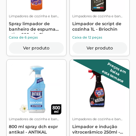
Limpadores de cozinha e ban...
Limpadores de cozinha e ban...
Spray limpador de
Limpador de script de
banheiro de espuma
cozinha 1L - Briochin
ativa 600ml - Ci...
Caixa de 6 peças
Caixa de 12 peças
Ver produto
Ver produto
P
r
e
ç
o
s
m
a
ix
a
e
b
esta semana
Limpadores de cozinha e ban...
Limpadores de cozinha e ban...
800 ml spray dch expr
Limpador e indução
antikal - ANTIKAL
vitrocerâmico 250ml -