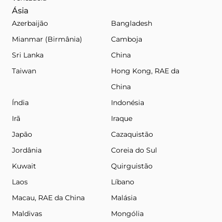
Ásia
Azerbaijão
Bangladesh
Mianmar (Birmânia)
Camboja
Sri Lanka
China
Taiwan
Hong Kong, RAE da
China
Índia
Indonésia
Irã
Iraque
Japão
Cazaquistão
Jordânia
Coreia do Sul
Kuwait
Quirguistão
Laos
Líbano
Macau, RAE da China
Malásia
Maldivas
Mongólia