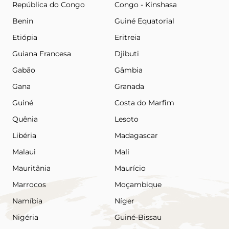
República do Congo
Congo - Kinshasa
Benin
Guiné Equatorial
Etiópia
Eritreia
Guiana Francesa
Djibuti
Gabão
Gâmbia
Gana
Granada
Guiné
Costa do Marfim
Quênia
Lesoto
Libéria
Madagascar
Malaui
Mali
Mauritânia
Maurício
Marrocos
Moçambique
Namíbia
Níger
Nigéria
Guiné-Bissau