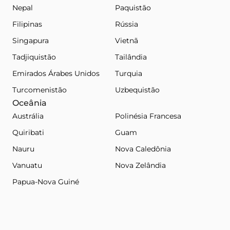
Nepal
Paquistão
Filipinas
Rússia
Singapura
Vietnã
Tadjiquistão
Tailândia
Emirados Árabes Unidos
Turquia
Turcomenistão
Uzbequistão
Oceânia
Austrália
Polinésia Francesa
Quiribati
Guam
Nauru
Nova Caledônia
Vanuatu
Nova Zelândia
Papua-Nova Guiné