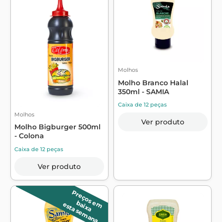
Molhos
Molho Branco Halal
350ml - SAMIA
Caixa de 12 peças
Molhos
Ver produto
Molho Bigburger 500ml
- Colona
Caixa de 12 peças
Ver produto
P
r
e
ç
o
s
m
a
ix
a
e
b
esta semana