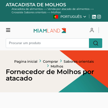
ATACADISTA DE MOLHOS
Atacadista de alimentos
—›
Venda por atacado de alimentos
—›
Grossiste Sabores orientais
—›
Molhos
PORTUGUÊS
Comprar
Entrar
Pagina inicial
Comprar
Sabores orientais
Cadastre-se
Molhos
Fornecedor de Molhos por
atacado