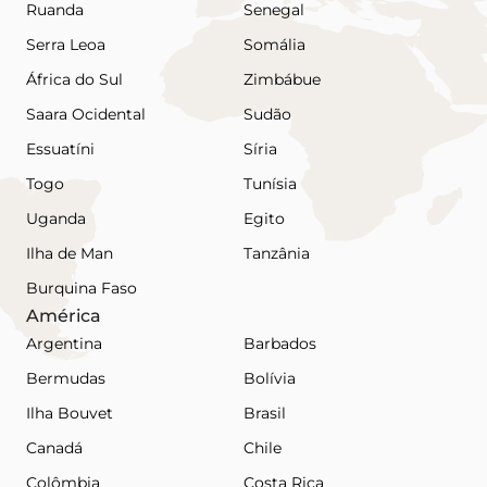
Ruanda
Senegal
Serra Leoa
Somália
África do Sul
Zimbábue
Saara Ocidental
Sudão
Essuatíni
Síria
Togo
Tunísia
Uganda
Egito
Ilha de Man
Tanzânia
Burquina Faso
América
Argentina
Barbados
Bermudas
Bolívia
Ilha Bouvet
Brasil
Canadá
Chile
Colômbia
Costa Rica