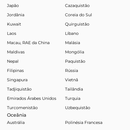
Japão
Cazaquistão
Jordânia
Coreia do Sul
Kuwait
Quirguistão
Laos
Líbano
Macau, RAE da China
Malásia
Maldivas
Mongólia
Nepal
Paquistão
Filipinas
Rússia
Singapura
Vietnã
Tadjiquistão
Tailândia
Emirados Árabes Unidos
Turquia
Turcomenistão
Uzbequistão
Oceânia
Austrália
Polinésia Francesa