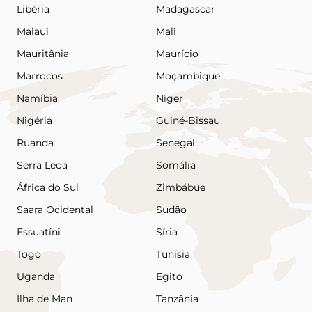
Libéria
Madagascar
Malaui
Mali
Mauritânia
Maurício
Marrocos
Moçambique
Namíbia
Níger
Nigéria
Guiné-Bissau
Ruanda
Senegal
Serra Leoa
Somália
África do Sul
Zimbábue
Saara Ocidental
Sudão
Essuatíni
Síria
Togo
Tunísia
Uganda
Egito
Ilha de Man
Tanzânia