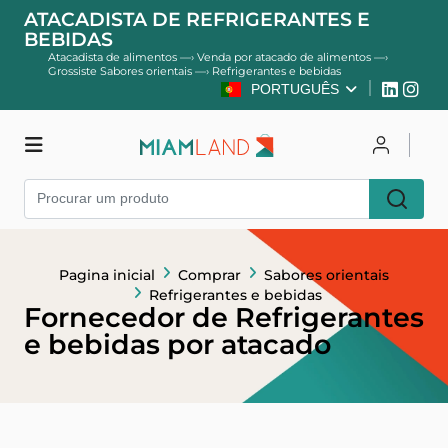
ATACADISTA DE REFRIGERANTES E
BEBIDAS
Atacadista de alimentos
—›
Venda por atacado de alimentos
—›
Grossiste Sabores orientais
—›
Refrigerantes e bebidas
PORTUGUÊS
Comprar
Entrar
Cadastre-se
Pagina inicial
Comprar
Sabores orientais
Refrigerantes e bebidas
Fornecedor de Refrigerantes
e bebidas por atacado