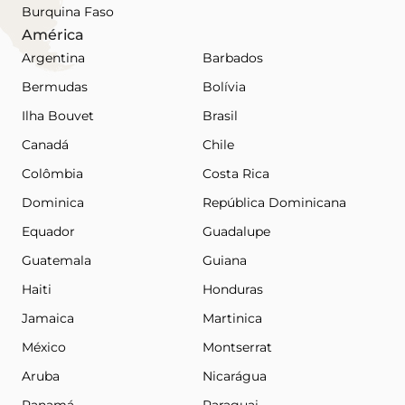
Burquina Faso
América
Argentina
Barbados
Bermudas
Bolívia
Ilha Bouvet
Brasil
Canadá
Chile
Colômbia
Costa Rica
Dominica
República Dominicana
Equador
Guadalupe
Guatemala
Guiana
Haiti
Honduras
Jamaica
Martinica
México
Montserrat
Aruba
Nicarágua
Panamá
Paraguai