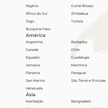
Nigéria
Guiné-Bissau
África do Sul
Zimbábue
Togo
Tunísia
Burquina Faso
América
Argentina
Barbados
Canadá
Chile
Equador
Guadalupe
Jamaica
Martinica
Panamá
Paraguai
San Marino
São Tomé e Príncipe
Venezuela
Ásia
Azerbaijão
Bangladesh