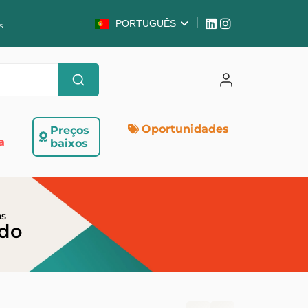
PORTUGUÊS
s
Oportunidades
Preços
a
baixos
as
ado