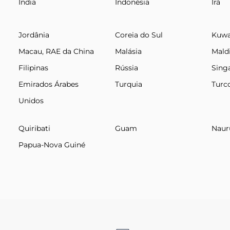
Índia
Indonésia
Irã
Jordânia
Coreia do Sul
Kuwa
Macau, RAE da China
Malásia
Mald
Filipinas
Rússia
Sing
Emirados Árabes
Turquia
Turc
Unidos
Quiribati
Guam
Naur
Papua-Nova Guiné