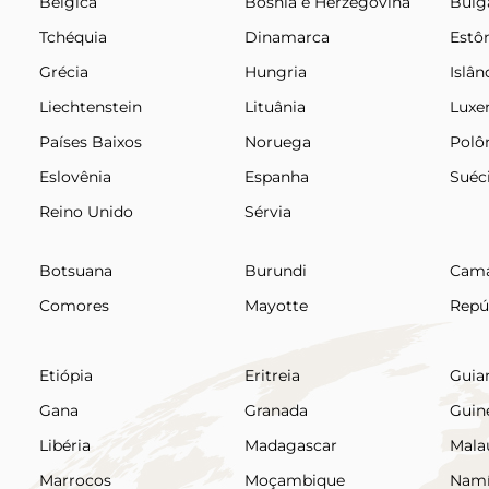
Bélgica
Bósnia e Herzegovina
Bulg
Tchéquia
Dinamarca
Estô
Grécia
Hungria
Islân
Liechtenstein
Lituânia
Lux
Países Baixos
Noruega
Polô
Eslovênia
Espanha
Suéc
Reino Unido
Sérvia
Botsuana
Burundi
Cama
Comores
Mayotte
Repú
Etiópia
Eritreia
Guia
Gana
Granada
Guin
Libéria
Madagascar
Mala
Marrocos
Moçambique
Namí