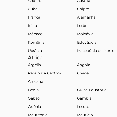
Andorra
Áustria
Cuba
Chipre
França
Alemanha
Itália
Letônia
Mônaco
Moldávia
Romênia
Eslováquia
Ucrânia
Macedônia do Norte
África
Argélia
Angola
República Centro-
Chade
Africana
Benin
Guiné Equatorial
Gabão
Gâmbia
Quênia
Lesoto
Mauritânia
Maurício