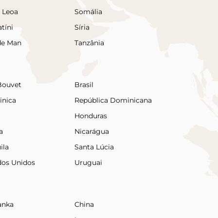
a Leoa
Somália
tíni
Síria
 de Man
Tanzânia
 Bouvet
Brasil
nica
República Dominicana
Honduras
a
Nicarágua
ila
Santa Lúcia
dos Unidos
Uruguai
anka
China