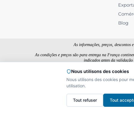
Export
Comér
Blog
As informações, preços, descontos 
As condições e preços são para entrega na França contine
indicados antes da validação
Os preços são exibidos 
Nous utilisons des cookies
Nous utilisons des cookies pour m
utilisation.
L'A
Interdiction de vente
Tout refuser
Tout accept
La preuve de majorité d