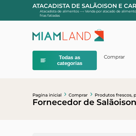
ATACADISTA DE SALÃOISON E CAR
Atacadista de alimentos
—›
Venda por atacado de alimento
frias fatiadas
Comprar
Todas as
categorias
Comida infan
Cereal em pó
Sobremesas e
Pagina inicial
Comprar
Produtos frescos, 
Fornecedor de Salãoison 
Higiene do b
Banheiros e 
Géis e xampu