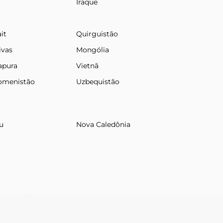
Iraque
it
Quirguistão
ivas
Mongólia
apura
Vietnã
omenistão
Uzbequistão
u
Nova Caledônia