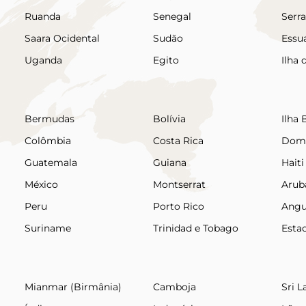
Ruanda
Senegal
Serr
Saara Ocidental
Sudão
Essua
Uganda
Egito
Ilha
Bermudas
Bolívia
Ilha
Colômbia
Costa Rica
Domi
Guatemala
Guiana
Haiti
México
Montserrat
Arub
Peru
Porto Rico
Angu
Suriname
Trinidad e Tobago
Esta
Mianmar (Birmânia)
Camboja
Sri L