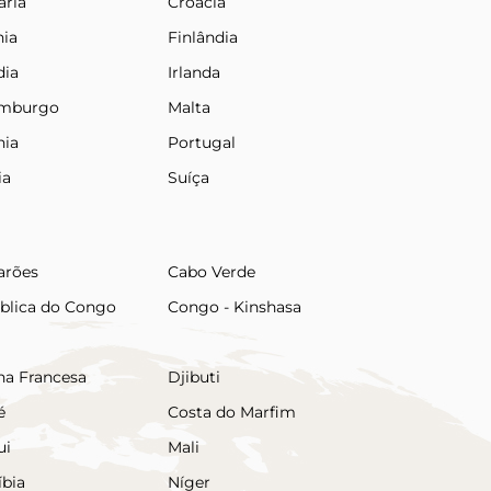
ária
Croácia
nia
Finlândia
dia
Irlanda
emburgo
Malta
nia
Portugal
ia
Suíça
rões
Cabo Verde
blica do Congo
Congo - Kinshasa
na Francesa
Djibuti
é
Costa do Marfim
ui
Mali
bia
Níger