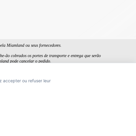
pela Miamland ou seus fornecedores.
e-ão cobrados os portes de transporte e entrega que serão
mland pode cancelar o pedido.
ens não são contratuais.
z accepter ou refuser leur
TION
 SANTÉ PUBLIQUE, ART.L.3342-1 et L.3353-3