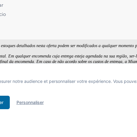
ar
cio
e estoques detalhados nesta oferta podem ser modificados a qualquer momento 
ntal. Em qualquer encomenda cuja entrega esteja agendada na sua região, ser-lh
 final da encomenda. Em caso de não acordo sobre os custos de entrega, a Mia
incluindo IVA para pessoas físicas e excluindo IVA para profissionais. As imag
esurer notre audience et personnaliser votre expérience. Vous pouve
BUS D'ALCOOL EST DANGEREUX POUR LA SANTÉ À CONSOMMER AVEC MODÉRA
 de boissons alcooliques aux mineurs de moins de 18 ans
er
Personnaliser
e l'acheteur est exigée au moment de la vente en ligne.
CODE DE LA