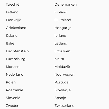
Tsjechië
Denemarken
Estland
Finland
Frankrijk
Duitsland
Griekenland
Hongarije
IJsland
Ierland
Italië
Letland
Liechtenstein
Litouwen
Luxemburg
Malta
Monaco
Moldavië
Nederland
Noorwegen
Polen
Portugal
Roemenië
Slowakije
Slovenië
Spanje
Zweden
Zwitserland