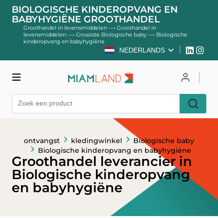
BIOLOGISCHE KINDEROPVANG EN
BABYHYGIËNE GROOTHANDEL
Groothandel in levensmiddelen
—›
Groothandel in
levensmiddelen
—›
Grossiste Biologische baby
—›
Biologische
kinderopvang en babyhygiëne
NEDERLANDS
kledingwinkel
Inloggen
Register
ontvangst
kledingwinkel
Biologische baby
Biologische kinderopvang en babyhygiëne
Groothandel leverancier in
Biologische kinderopvang
en babyhygiëne