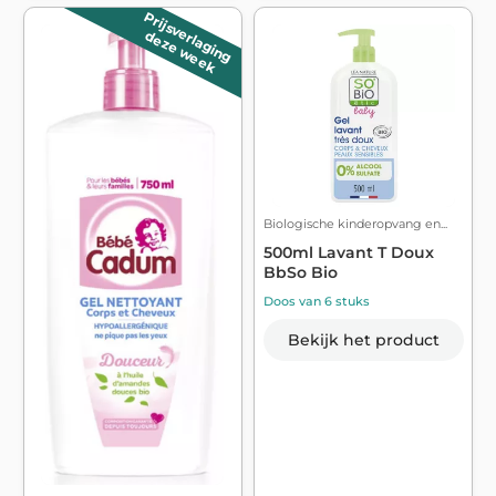
Prijsverlaging
deze week
Biologische kinderopvang en...
500ml Lavant T Doux
BbSo Bio
Doos van 6 stuks
Bekijk het product