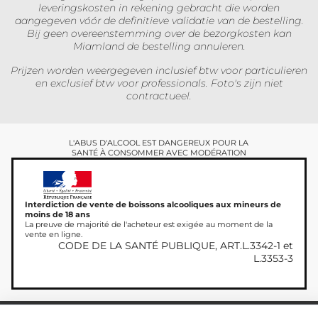
leveringskosten in rekening gebracht die worden
aangegeven vóór de definitieve validatie van de bestelling.
Bij geen overeenstemming over de bezorgkosten kan
Miamland de bestelling annuleren.
Prijzen worden weergegeven inclusief btw voor particulieren
en exclusief btw voor professionals. Foto's zijn niet
contractueel.
L'ABUS D'ALCOOL EST DANGEREUX POUR LA
SANTÉ À CONSOMMER AVEC MODÉRATION
Interdiction de vente de boissons alcooliques aux mineurs de
moins de 18 ans
La preuve de majorité de l'acheteur est exigée au moment de la
vente en ligne.
CODE DE LA SANTÉ PUBLIQUE, ART.L.3342-1 et
L.3353-3
Copyright © 2026
Site réalisé par
MAADAM