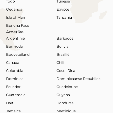
Togo
Tunesië
Oeganda
Egypte
Isle of Man
Tanzania
Burkina Faso
Amerika
Argentinië
Barbados
Bermuda
Bolivia
Bouveteiland
Brazilië
Canada
Chili
Colombia
Costa Rica
Dominica
Dominicaanse Republiek
Ecuador
Guadeloupe
Guatemala
Guyana
Haïti
Honduras
Jamaica
Martinique