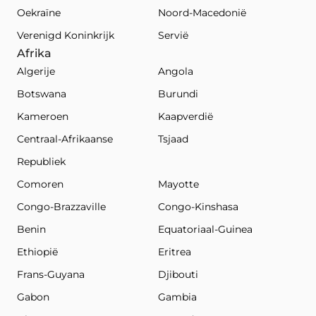
Oekraïne
Noord-Macedonië
Verenigd Koninkrijk
Servië
Afrika
Algerije
Angola
Botswana
Burundi
Kameroen
Kaapverdië
Centraal-Afrikaanse
Tsjaad
Republiek
Comoren
Mayotte
Congo-Brazzaville
Congo-Kinshasa
Benin
Equatoriaal-Guinea
Ethiopië
Eritrea
Frans-Guyana
Djibouti
Gabon
Gambia