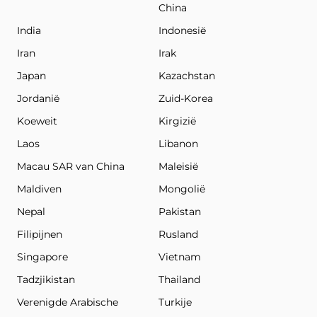
China
India
Indonesië
Iran
Irak
Japan
Kazachstan
Jordanië
Zuid-Korea
Koeweit
Kirgizië
Laos
Libanon
Macau SAR van China
Maleisië
Maldiven
Mongolië
Nepal
Pakistan
Filipijnen
Rusland
Singapore
Vietnam
Tadzjikistan
Thailand
Verenigde Arabische
Turkije