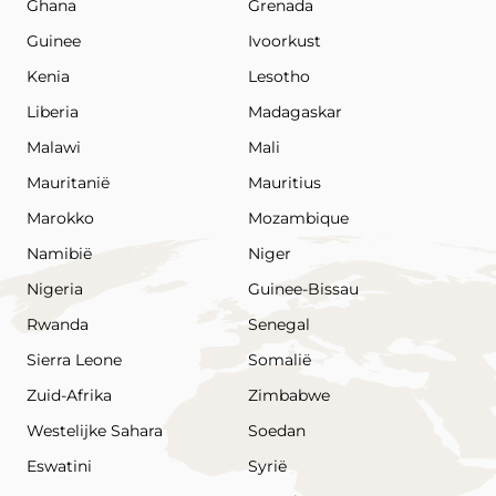
Ghana
Grenada
Guinee
Ivoorkust
Kenia
Lesotho
Liberia
Madagaskar
Malawi
Mali
Mauritanië
Mauritius
Marokko
Mozambique
Namibië
Niger
Nigeria
Guinee-Bissau
Rwanda
Senegal
Sierra Leone
Somalië
Zuid-Afrika
Zimbabwe
Westelijke Sahara
Soedan
Eswatini
Syrië