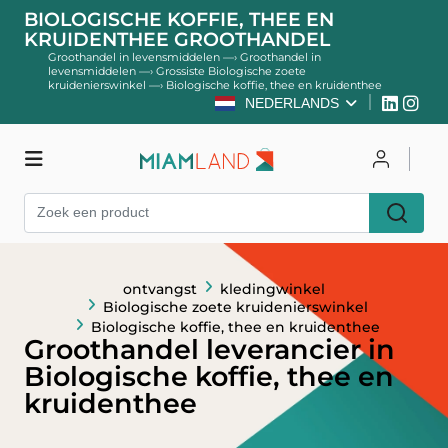
BIOLOGISCHE KOFFIE, THEE EN
KRUIDENTHEE GROOTHANDEL
Groothandel in levensmiddelen
—›
Groothandel in
levensmiddelen
—›
Grossiste Biologische zoete
kruidenierswinkel
—›
Biologische koffie, thee en kruidenthee
NEDERLANDS
kledingwinkel
Inloggen
Register
ontvangst
kledingwinkel
Biologische zoete kruidenierswinkel
Biologische koffie, thee en kruidenthee
Groothandel leverancier in
Biologische koffie, thee en
kruidenthee