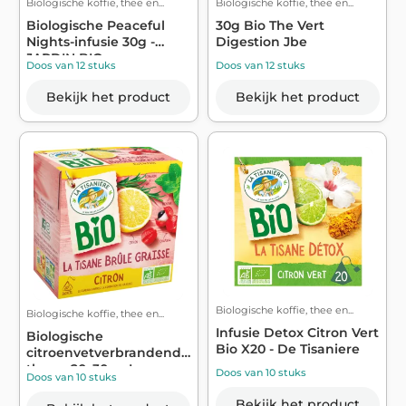
Biologische koffie, thee en...
Biologische koffie, thee en...
Biologische Peaceful
30g Bio The Vert
Nights-infusie 30g -
Digestion Jbe
JARDIN BIO
Doos van 12 stuks
Doos van 12 stuks
Bekijk het product
Bekijk het product
Biologische koffie, thee en...
Biologische koffie, thee en...
Infusie Detox Citron Vert
Biologische
Bio X20 - De Tisaniere
citroenvetverbrandende
thee, x20, 30g - L...
Doos van 10 stuks
Doos van 10 stuks
Bekijk het product