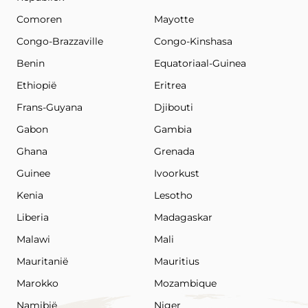
Comoren
Mayotte
Congo-Brazzaville
Congo-Kinshasa
Benin
Equatoriaal-Guinea
Ethiopië
Eritrea
Frans-Guyana
Djibouti
Gabon
Gambia
Ghana
Grenada
Guinee
Ivoorkust
Kenia
Lesotho
Liberia
Madagaskar
Malawi
Mali
Mauritanië
Mauritius
Marokko
Mozambique
Namibië
Niger