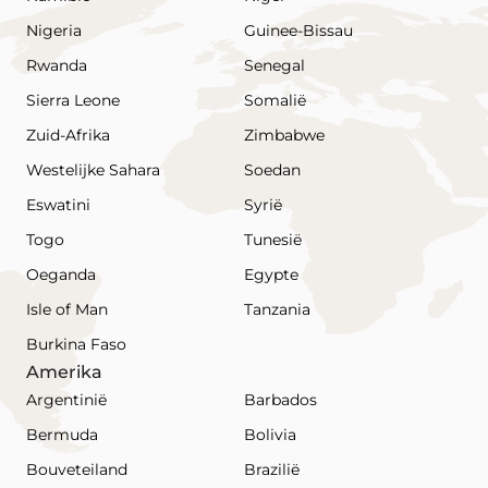
Nigeria
Guinee-Bissau
Rwanda
Senegal
Sierra Leone
Somalië
Zuid-Afrika
Zimbabwe
Westelijke Sahara
Soedan
Eswatini
Syrië
Togo
Tunesië
Oeganda
Egypte
Isle of Man
Tanzania
Burkina Faso
Amerika
Argentinië
Barbados
Bermuda
Bolivia
Bouveteiland
Brazilië