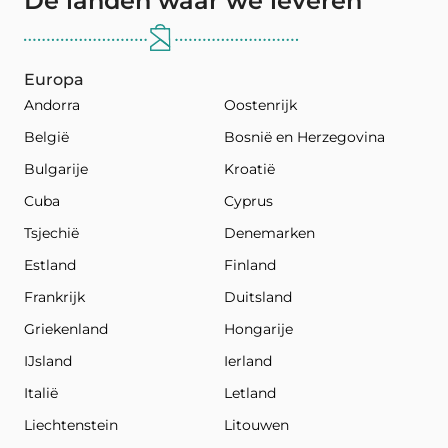
De landen waar we leveren
Europa
Andorra
Oostenrijk
België
Bosnië en Herzegovina
Bulgarije
Kroatië
Cuba
Cyprus
Tsjechië
Denemarken
Estland
Finland
Frankrijk
Duitsland
Griekenland
Hongarije
IJsland
Ierland
Italië
Letland
Liechtenstein
Litouwen