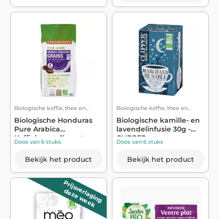
Biologische koffie, thee en...
Biologische koffie, thee en...
Biologische Honduras
Biologische kamille- en
Pure Arabica
lavendelinfusie 30g -
Koffiebonen 1kg -et...
CLIPPER
Doos van 6 stuks
Doos van 6 stuks
Bekijk het product
Bekijk het product
Prijsverlaging
deze week