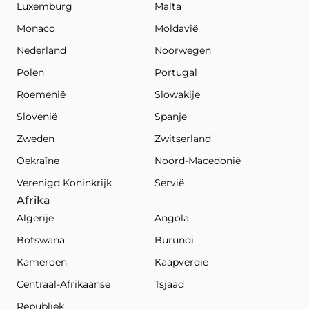
Luxemburg
Malta
Monaco
Moldavië
Nederland
Noorwegen
Polen
Portugal
Roemenië
Slowakije
Slovenië
Spanje
Zweden
Zwitserland
Oekraïne
Noord-Macedonië
Verenigd Koninkrijk
Servië
Afrika
Algerije
Angola
Botswana
Burundi
Kameroen
Kaapverdië
Centraal-Afrikaanse
Tsjaad
Republiek