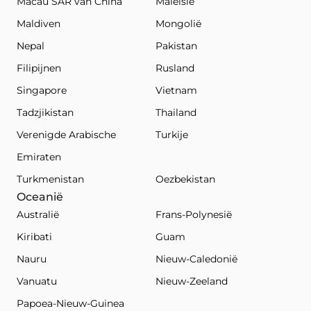
Macau SAR van China
Maleisië
Maldiven
Mongolië
Nepal
Pakistan
Filipijnen
Rusland
Singapore
Vietnam
Tadzjikistan
Thailand
Verenigde Arabische
Turkije
Emiraten
Turkmenistan
Oezbekistan
Oceanië
Australië
Frans-Polynesië
Kiribati
Guam
Nauru
Nieuw-Caledonië
Vanuatu
Nieuw-Zeeland
Papoea-Nieuw-Guinea