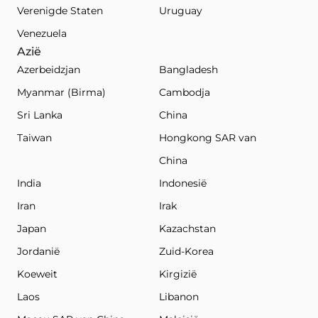
Verenigde Staten
Uruguay
Venezuela
Azië
Azerbeidzjan
Bangladesh
Myanmar (Birma)
Cambodja
Sri Lanka
China
Taiwan
Hongkong SAR van
China
India
Indonesië
Iran
Irak
Japan
Kazachstan
Jordanië
Zuid-Korea
Koeweit
Kirgizië
Laos
Libanon