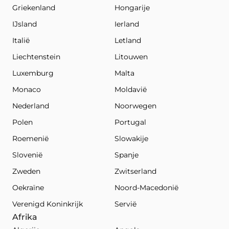
Griekenland
Hongarije
IJsland
Ierland
Italië
Letland
Liechtenstein
Litouwen
Luxemburg
Malta
Monaco
Moldavië
Nederland
Noorwegen
Polen
Portugal
Roemenië
Slowakije
Slovenië
Spanje
Zweden
Zwitserland
Oekraïne
Noord-Macedonië
Verenigd Koninkrijk
Servië
Afrika