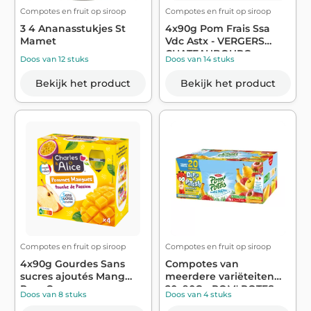
Compotes en fruit op siroop
Compotes en fruit op siroop
3 4 Ananasstukjes St
4x90g Pom Frais Ssa
Mamet
Vdc Astx - VERGERS
CHATEAUBOURG
Doos van 12 stuks
Doos van 14 stuks
Bekijk het product
Bekijk het product
Compotes en fruit op siroop
Compotes en fruit op siroop
4x90g Gourdes Sans
Compotes van
sucres ajoutés Mang
meerdere variëteiten
Pass Ca
20x90G - POM' POTES
Doos van 8 stuks
Doos van 4 stuks