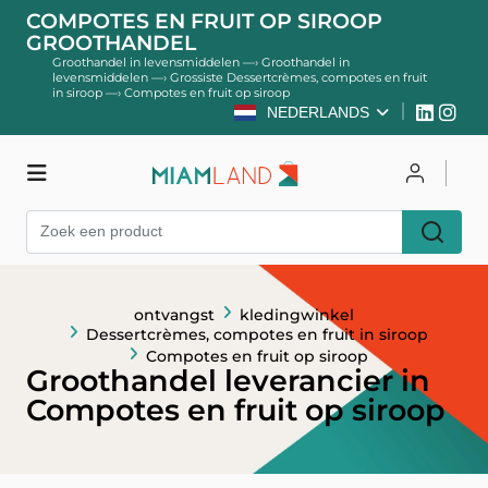
COMPOTES EN FRUIT OP SIROOP
GROOTHANDEL
Groothandel in levensmiddelen
—›
Groothandel in
levensmiddelen
—›
Grossiste Dessertcrèmes, compotes en fruit
in siroop
—›
Compotes en fruit op siroop
NEDERLANDS
kledingwinkel
Inloggen
Register
ontvangst
kledingwinkel
Dessertcrèmes, compotes en fruit in siroop
Compotes en fruit op siroop
Groothandel leverancier in
Compotes en fruit op siroop