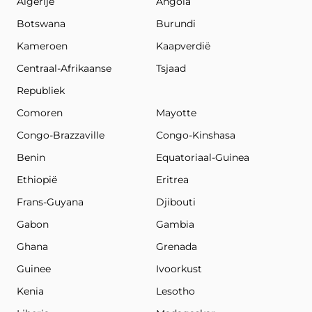
Algerije
Angola
Botswana
Burundi
Kameroen
Kaapverdië
Centraal-Afrikaanse
Tsjaad
Republiek
Comoren
Mayotte
Congo-Brazzaville
Congo-Kinshasa
Benin
Equatoriaal-Guinea
Ethiopië
Eritrea
Frans-Guyana
Djibouti
Gabon
Gambia
Ghana
Grenada
Guinee
Ivoorkust
Kenia
Lesotho