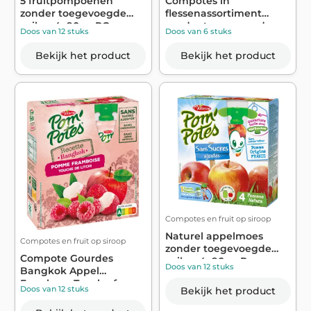
5 fruitpompoenen
Compotes in
zonder toegevoegde
flessenassortiment
suiker 4x90g - PO...
zonder toegevoegde
Doos van 12 stuks
Doos van 6 stuks
sui...
Bekijk het product
Bekijk het product
Compotes en fruit op siroop
Naturel appelmoes
Compotes en fruit op siroop
zonder toegevoegde
Compote Gourdes
suiker 4x90g - P...
Doos van 12 stuks
Bangkok Appel
Framboos Touch of
Doos van 12 stuks
Bekijk het product
Litch...