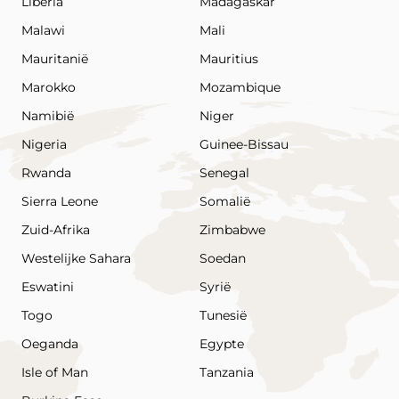
Liberia
Madagaskar
Malawi
Mali
Mauritanië
Mauritius
Marokko
Mozambique
Namibië
Niger
Nigeria
Guinee-Bissau
Rwanda
Senegal
Sierra Leone
Somalië
Zuid-Afrika
Zimbabwe
Westelijke Sahara
Soedan
Eswatini
Syrië
Togo
Tunesië
Oeganda
Egypte
Isle of Man
Tanzania