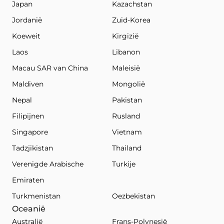
Japan
Kazachstan
Jordanië
Zuid-Korea
Koeweit
Kirgizië
Laos
Libanon
Macau SAR van China
Maleisië
Maldiven
Mongolië
Nepal
Pakistan
Filipijnen
Rusland
Singapore
Vietnam
Tadzjikistan
Thailand
Verenigde Arabische
Turkije
Emiraten
Turkmenistan
Oezbekistan
Oceanië
Australië
Frans-Polynesië