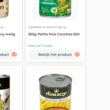
r...
Ingeblikte en potvormige gr...
Aucy 440g
265g Petits Pois Carottes Bdl
Doos van 12 stuks
oduct
Bekijk het product