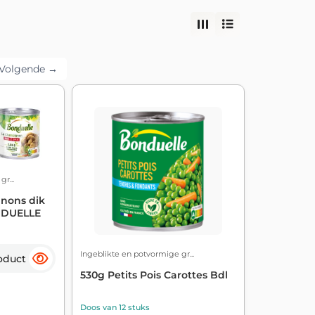
Volgende →
r...
nons dik
ONDUELLE
Ingeblikte en potvormige gr...
oduct
530g Petits Pois Carottes Bdl
Doos van 12 stuks