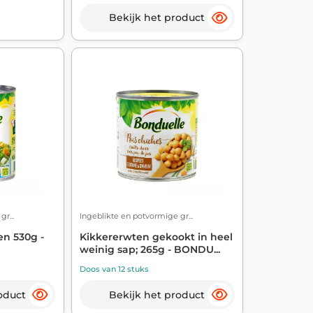
Bekijk het product
r...
Ingeblikte en potvormige gr...
n 530g -
Kikkererwten gekookt in heel
weinig sap; 265g - BONDU...
Doos van 12 stuks
oduct
Bekijk het product