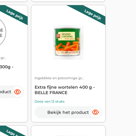
Lage prijs
Lage prijs
r...
300g -
Ingeblikte en potvormige gr...
Extra fijne wortelen 400 g -
oduct
BELLE FRANCE
Doos van 12 stuks
Bekijk het product
Lage prijs