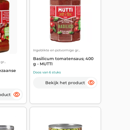
Ingeblikte en potvormige gr...
Basilicum tomatensaus; 400
r...
g - MUTTI
ezaanse
Doos van 6 stuks
Bekijk het product
oduct