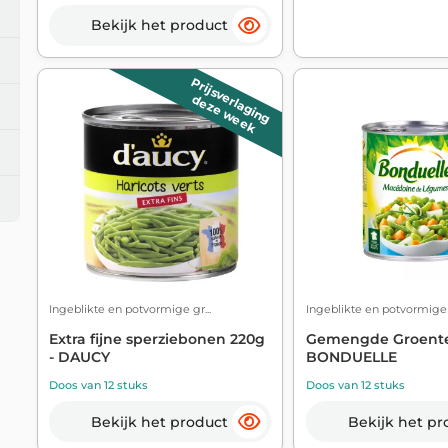
Bekijk het product
Prijsverlaging
deze week
Ingeblikte en potvormige gr...
Ingeblikte en potvormige g
Extra fijne sperziebonen 220g
Gemengde Groente
- DAUCY
BONDUELLE
Doos van 12 stuks
Doos van 12 stuks
Bekijk het product
Bekijk het pr