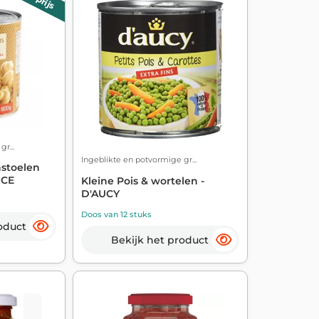
r...
Ingeblikte en potvormige gr...
nstoelen
NCE
Kleine Pois & wortelen -
D'AUCY
Doos van 12 stuks
oduct
Bekijk het product