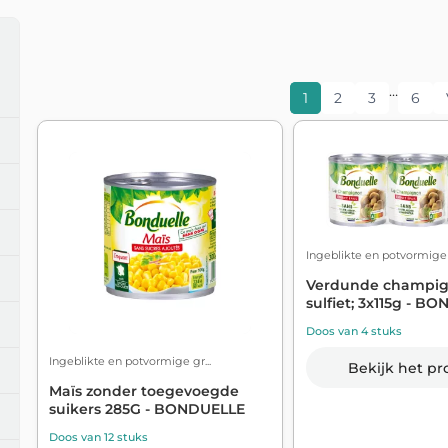
…
1
2
3
6
Ingeblikte en potvormige g
Verdunde champig
sulfiet; 3x115g - B
Doos van 4 stuks
Ingeblikte en potvormige gr...
Bekijk het pr
Maïs zonder toegevoegde
suikers 285G - BONDUELLE
Doos van 12 stuks