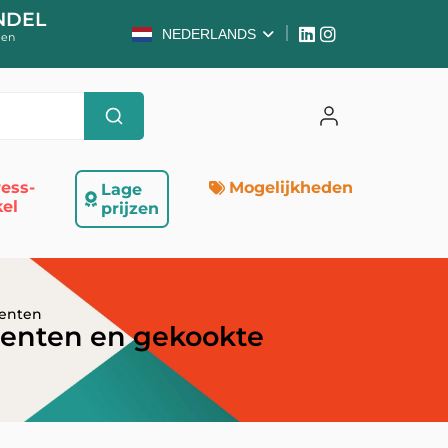
NDEL
NEDERLANDS
 en
ess-
Mogelijkheden
Lage
el
prijzen
oenten
roenten en gekookte