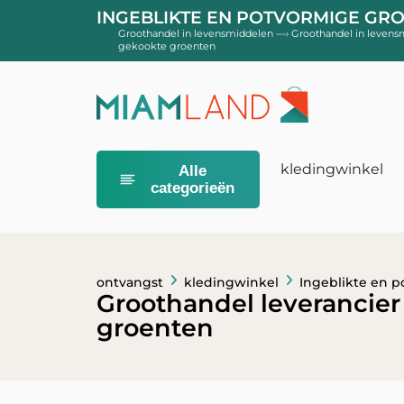
INGEBLIKTE EN POTVORMIGE G
Groothandel in levensmiddelen
—›
Groothandel in levens
gekookte groenten
kledingwinkel
Alle
categorieën
Baby luiers
Luiers maat 0
Luiers maat 3
ontvangst
kledingwinkel
Ingeblikte en p
Groothandel leverancier
Maat 5 en me
groenten
Babymelk
Babymelk voor
Babymelk voor
Groei- en ju