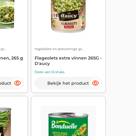
r...
Ingeblikte en potvormige gr...
nnen, 265 g
Flageolets extra vinnen 265G -
D'aucy
Doos van 12 stuks
oduct
Bekijk het product