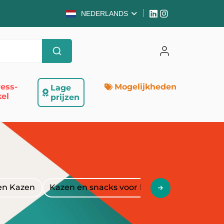
NEDERLANDS
ess-
Mogelijkheden
Lage
el
prijzen
en Kazen
Kazen en snacks voor kinderen
Seizoe