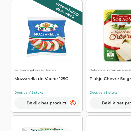
Prijsverlaging
deze week
Seizoensgebonden kazen
Gekookte kazen en aperit
Mozzarella de Vache 125G
Plakje Chevre Soig
Doos van 12 stuks
Doos van 8 stuks
Bekijk het product
Bekijk het pr