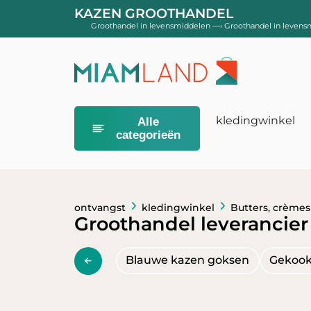
KAZEN GROOTHANDEL
Groothandel in levensmiddelen
—›
Groothandel in levens
kledingwinkel
Alle
categorieën
Baby luiers
Luiers maat 0
Luiers maat 3
ontvangst
kledingwinkel
Butters, crèmes
Groothandel leverancier
Maat 5 en me
Babymelk
Blauwe kazen goksen
Gekook
Babymelk voor
Babymelk voor
Groei- en ju