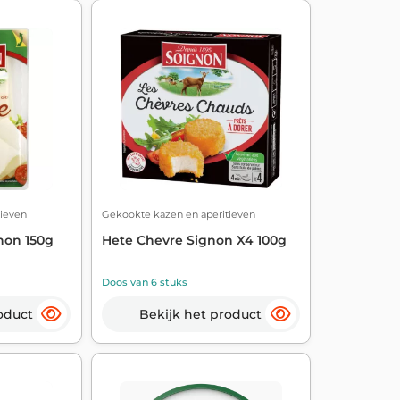
ieven
Gekookte kazen en aperitieven
non 150g
Hete Chevre Signon X4 100g
Doos van 6 stuks
oduct
Bekijk het product