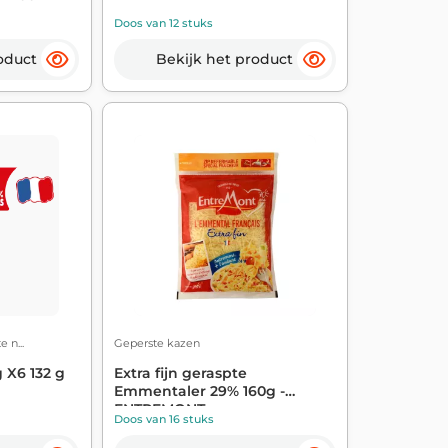
Doos van 12 stuks
oduct
Bekijk het product
 n...
Geperste kazen
 X6 132 g
Extra fijn geraspte
Emmentaler 29% 160g -
ENTREMONT
Doos van 16 stuks