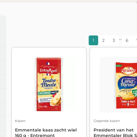
…
1
2
3
6
Kazen
Geperste kazen
Emmentale kaas zacht wiel
President van het
160 g - Entremont
Emmentaler Blok S