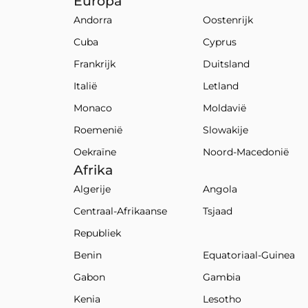
Europa
Andorra
Oostenrijk
Cuba
Cyprus
Frankrijk
Duitsland
Italië
Letland
Monaco
Moldavië
Roemenië
Slowakije
Oekraïne
Noord-Macedonië
Afrika
Algerije
Angola
Centraal-Afrikaanse
Tsjaad
Republiek
Benin
Equatoriaal-Guinea
Gabon
Gambia
Kenia
Lesotho