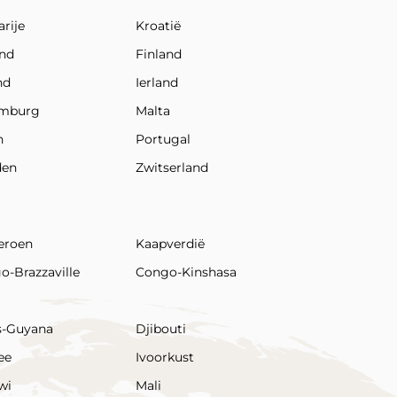
rije
Kroatië
and
Finland
nd
Ierland
emburg
Malta
n
Portugal
den
Zwitserland
eroen
Kaapverdië
o-Brazzaville
Congo-Kinshasa
s-Guyana
Djibouti
ee
Ivoorkust
wi
Mali