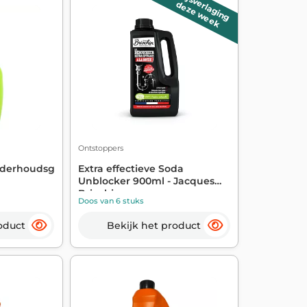
Prijsverlaging
deze week
Ontstoppers
nderhoudsgel
Extra effectieve Soda
Unblocker 900ml - Jacques
Briochin
Doos van 6 stuks
oduct
Bekijk het product