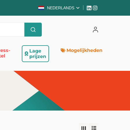
NEDERLANDS
ess-
Mogelijkheden
Lage
el
prijzen