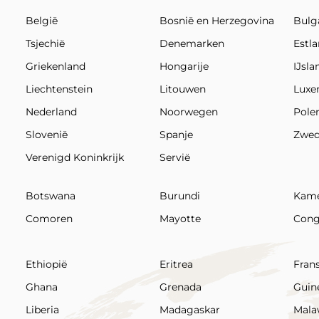
België
Bosnië en Herzegovina
Bulga
Tsjechië
Denemarken
Estl
Griekenland
Hongarije
IJsla
Liechtenstein
Litouwen
Lux
Nederland
Noorwegen
Pole
Slovenië
Spanje
Zwe
Verenigd Koninkrijk
Servië
Botswana
Burundi
Kam
Comoren
Mayotte
Cong
Ethiopië
Eritrea
Fran
Ghana
Grenada
Guin
Liberia
Madagaskar
Mala