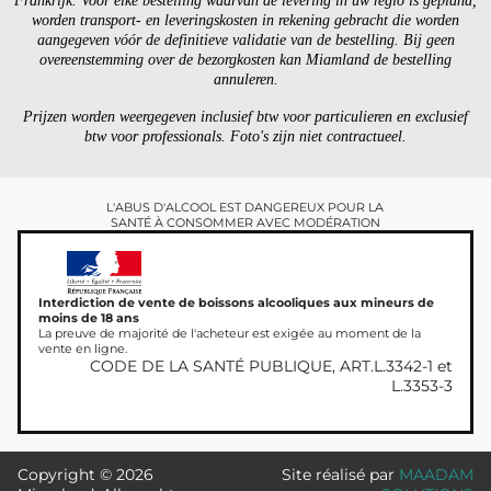
Frankrijk. Voor elke bestelling waarvan de levering in uw regio is gepland,
worden transport- en leveringskosten in rekening gebracht die worden
aangegeven vóór de definitieve validatie van de bestelling. Bij geen
overeenstemming over de bezorgkosten kan Miamland de bestelling
annuleren.
Prijzen worden weergegeven inclusief btw voor particulieren en exclusief
btw voor professionals. Foto's zijn niet contractueel.
L'ABUS D'ALCOOL EST DANGEREUX POUR LA
SANTÉ À CONSOMMER AVEC MODÉRATION
Interdiction de vente de boissons alcooliques aux mineurs de
moins de 18 ans
La preuve de majorité de l'acheteur est exigée au moment de la
vente en ligne.
CODE DE LA SANTÉ PUBLIQUE, ART.L.3342-1 et
L.3353-3
Copyright © 2026
Site réalisé par
MAADAM