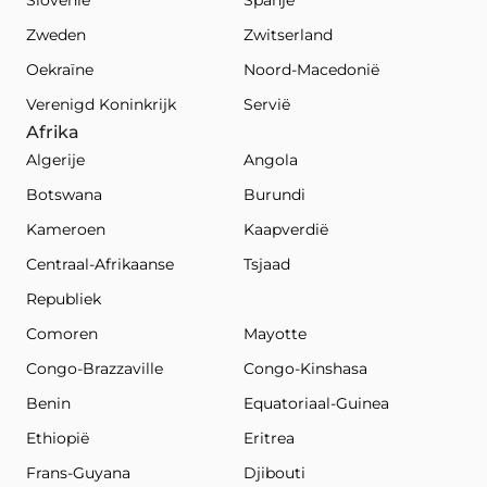
Slovenië
Spanje
Zweden
Zwitserland
Oekraïne
Noord-Macedonië
Verenigd Koninkrijk
Servië
Afrika
Algerije
Angola
Botswana
Burundi
Kameroen
Kaapverdië
Centraal-Afrikaanse
Tsjaad
Republiek
Comoren
Mayotte
Congo-Brazzaville
Congo-Kinshasa
Benin
Equatoriaal-Guinea
Ethiopië
Eritrea
Frans-Guyana
Djibouti