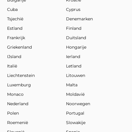
Bulgarije
Kroatië
Cuba
Cyprus
Tsjechië
Denemarken
Estland
Finland
Frankrijk
Duitsland
Griekenland
Hongarije
IJsland
Ierland
Italië
Letland
Liechtenstein
Litouwen
Luxemburg
Malta
Monaco
Moldavië
Nederland
Noorwegen
Polen
Portugal
Roemenië
Slowakije