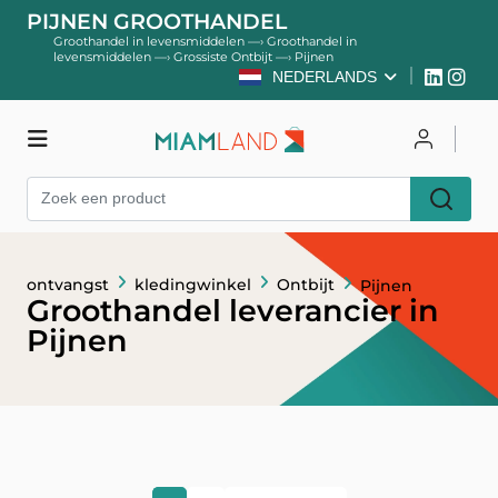
PIJNEN GROOTHANDEL
Groothandel in levensmiddelen
—›
Groothandel in
levensmiddelen
—›
Grossiste Ontbijt
—›
Pijnen
NEDERLANDS
kledingwinkel
Inloggen
ontvangst
kledingwinkel
Ontbijt
Pijnen
Register
Groothandel leverancier in
Pijnen