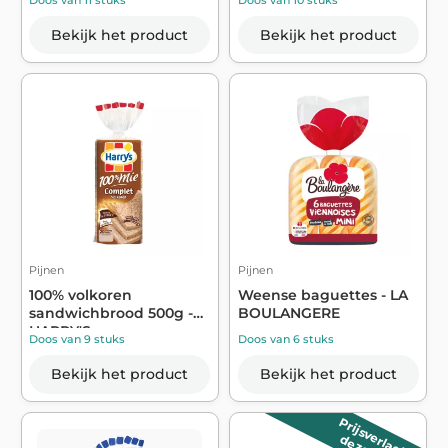
Doos van 11 stuks
Doos van 10 stuks
toegevoe...
Bekijk het product
Bekijk het product
Pijnen
Pijnen
100% volkoren
Weense baguettes - LA
sandwichbrood 500g -
BOULANGERE
HARRY'S
Doos van 9 stuks
Doos van 6 stuks
Bekijk het product
Bekijk het product
Prijsverlaging