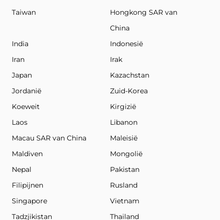
Taiwan
Hongkong SAR van
China
India
Indonesië
Iran
Irak
Japan
Kazachstan
Jordanië
Zuid-Korea
Koeweit
Kirgizië
Laos
Libanon
Macau SAR van China
Maleisië
Maldiven
Mongolië
Nepal
Pakistan
Filipijnen
Rusland
Singapore
Vietnam
Tadzjikistan
Thailand