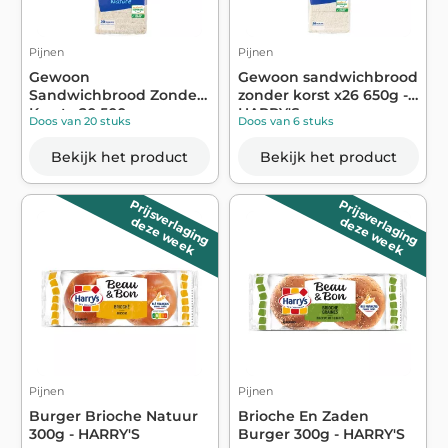
Pijnen
Pijnen
Gewoon
Gewoon sandwichbrood
Sandwichbrood Zonder
zonder korst x26 650g -
Korst x20 500g -
HARRY'S
Doos van 20 stuks
Doos van 6 stuks
HARRY'S
Bekijk het product
Bekijk het product
Prijsverlaging
Prijsverlaging
deze week
deze week
Pijnen
Pijnen
Burger Brioche Natuur
Brioche En Zaden
300g - HARRY'S
Burger 300g - HARRY'S