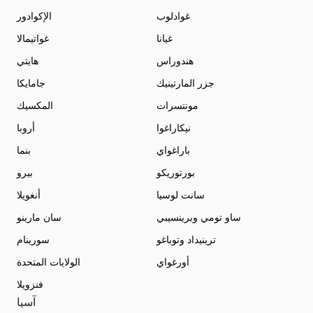
غوادلوب
الإكوادور
غيانا
غواتيمالا
هندوراس
هايتي
جزر المارتينيك
جامايكا
مونتسرات
المكسيك
نيكاراغوا
أروبا
باراغواي
بنما
بورتوريكو
بيرو
سانت لوسيا
أنغويلا
ساو تومي وبرينسيبي
سان مارينو
ترينيداد وتوباغو
سورينام
أورغواي
الولايات المتحدة
فنزويلا
آسيا