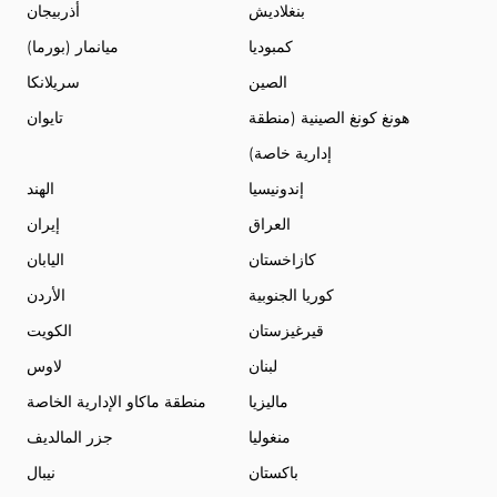
بنغلاديش
أذربيجان
كمبوديا
ميانمار (بورما)
الصين
سريلانكا
هونغ كونغ الصينية (منطقة
تايوان
إدارية خاصة)
إندونيسيا
الهند
العراق
إيران
كازاخستان
اليابان
كوريا الجنوبية
الأردن
قيرغيزستان
الكويت
لبنان
لاوس
ماليزيا
منطقة ماكاو الإدارية الخاصة
منغوليا
جزر المالديف
باكستان
نيبال