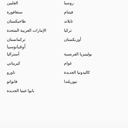
روسيا
الفلبين
فيتنام
سنغافورة
تايلاند
طاجيكستان
تركيا
الإمارات العربية المتحدة
أوزبكستان
تركمانستان
أوقيانوسيا
بولينيزيا الفرنسية
أستراليا
غوام
كيريباتي
كاليدونيا الجديدة
ناورو
نيوزيلندا
فانواتو
بابوا غينيا الجديدة