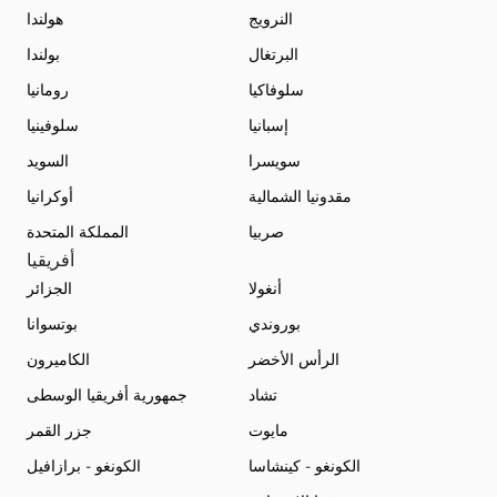
النرويج
هولندا
البرتغال
بولندا
سلوفاكيا
رومانيا
إسبانيا
سلوفينيا
سويسرا
السويد
مقدونيا الشمالية
أوكرانيا
صربيا
المملكة المتحدة
أفريقيا
أنغولا
الجزائر
بوروندي
بوتسوانا
الرأس الأخضر
الكاميرون
تشاد
جمهورية أفريقيا الوسطى
مايوت
جزر القمر
الكونغو - كينشاسا
الكونغو - برازافيل