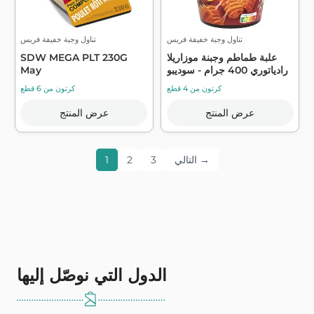
تناول وجبة خفيفة فريس
تناول وجبة خفيفة فريس
علبة طماطم وجبنة موزاريلا
SDW MEGA PLT 230G
رادياتوري 400 جرام - سوديبو
May
كرتون من 4 قطع
كرتون من 6 قطع
عرض المنتج
عرض المنتج
التالي →
3
2
1
الدول التي نوصّل إليها