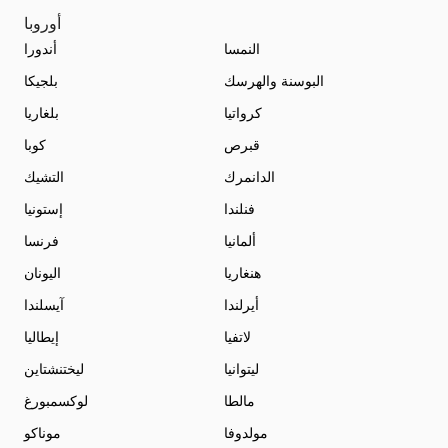
أوروبا
النمسا
أندورا
البوسنة والهرسك
بلجيكا
كرواتيا
بلغاريا
قبرص
كوبا
الدانمرك
التشيك
فنلندا
إستونيا
ألمانيا
فرنسا
هنغاريا
اليونان
أيرلندا
آيسلندا
لاتفيا
إيطاليا
ليتوانيا
ليختنشتاين
مالطا
لوكسمبورغ
مولدوفا
موناكو