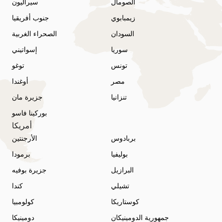
الصومال
سيراليون
زيمبابوي
جنوب أفريقيا
السودان
الصحراء الغربية
سوريا
إسواتيني
تونس
توغو
مصر
أوغندا
تنزانيا
جزيرة مان
بوركينا فاسو
أمريكا
بربادوس
الأرجنتين
بوليفيا
برمودا
البرازيل
جزيرة بوفيه
تشيلي
كندا
كوستاريكا
كولومبيا
جمهورية الدومينيكان
دومينيكا