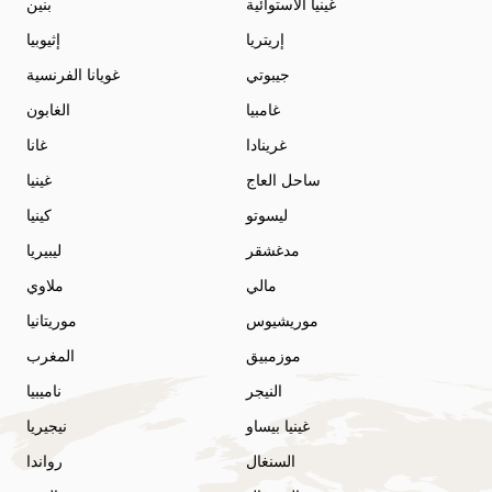
غينيا الاستوائية
بنين
إريتريا
إثيوبيا
جيبوتي
غويانا الفرنسية
غامبيا
الغابون
غرينادا
غانا
ساحل العاج
غينيا
ليسوتو
كينيا
مدغشقر
ليبيريا
مالي
ملاوي
موريشيوس
موريتانيا
موزمبيق
المغرب
النيجر
ناميبيا
غينيا بيساو
نيجيريا
السنغال
رواندا