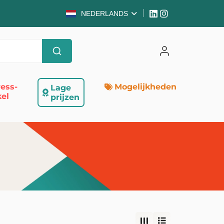
NEDERLANDS
ess-
Mogelijkheden
Lage
el
prijzen