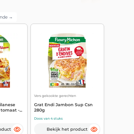
ende →
Vers gekookte gerechten
ilanese
Grat Endi Jambon Sup Csn
tomaat -...
280g
Doos van 4 stuks
oduct
Bekijk het product