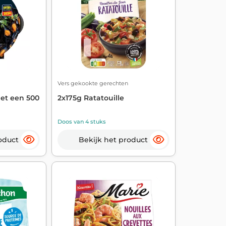
Vers gekookte gerechten
et een 500
2x175g Ratatouille
Doos van 4 stuks
oduct
Bekijk het product