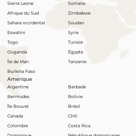
Sierra Leone
Somalie
Afrique du Sud
Zimbabwe
Sahara occidental
Soudan
Eswatini
Syrie
Togo
Tunisie
Ouganda
Égypte
Île de Man
Tanzanie
Burkina Faso
Amerique
Argentine
Barbade
Bermudes
Bolivie
Île Bouvet
Brésil
Canada
Chili
Colombie
Costa Rica
Dominique
République dominicaine