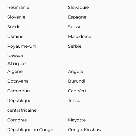
Roumanie
Slovaquie
Slovénie
Espagne
Suède
Suisse
Ukraine
Macédoine
Royaume-Uni
Serbie
Kosovo
Afrique
Algérie
Angola
Botswana
Burundi
Cameroun
Cap-Vert
République
Tchad
centrafricaine
Comores
Mayotte
République du Congo
Congo-Kinshasa