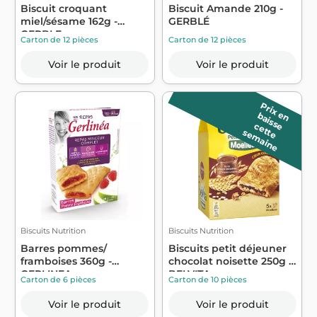
Biscuit croquant
Biscuit Amande 210g -
miel/sésame 162g -
GERBLÉ
GERBLE
Carton de 12 pièces
Carton de 12 pièces
Voir le produit
Voir le produit
P
r
ix
a
is
s
e
e
n b
c
e
e
e
m
a
in
t
t
s
e
Biscuits Nutrition
Biscuits Nutrition
Barres pommes/
Biscuits petit déjeuner
framboises 360g -
chocolat noisette 250g -
GERLINEA
BELVITA
Carton de 6 pièces
Carton de 10 pièces
Voir le produit
Voir le produit