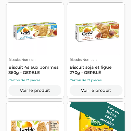
Biscuits Nutrition
Biscuits Nutrition
Biscuit 4s aux pommes
Biscuit soja et figue
360g - GERBLE
270g - GERBLÉ
Carton de 12 pièces
Carton de 12 pièces
Voir le produit
Voir le produit
P
r
ix
a
is
s
e
e
n b
c
e
e
e
m
a
in
t
t
s
e