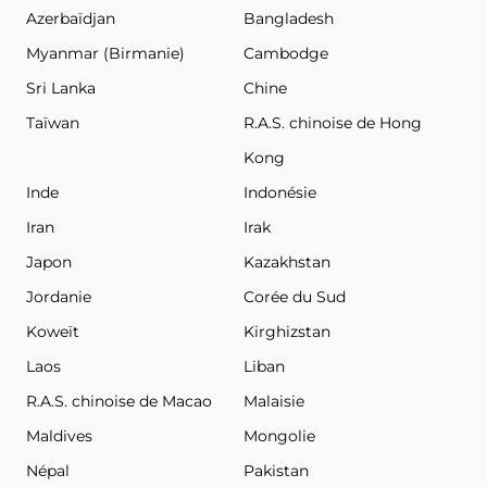
Azerbaïdjan
Bangladesh
Myanmar (Birmanie)
Cambodge
Sri Lanka
Chine
Taïwan
R.A.S. chinoise de Hong
Kong
Inde
Indonésie
Iran
Irak
Japon
Kazakhstan
Jordanie
Corée du Sud
Koweït
Kirghizstan
Laos
Liban
R.A.S. chinoise de Macao
Malaisie
Maldives
Mongolie
Népal
Pakistan