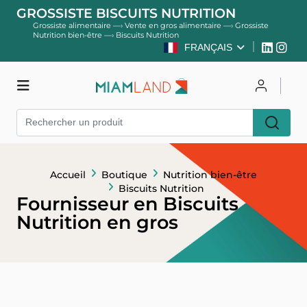
GROSSISTE BISCUITS NUTRITION
Grossiste alimentaire
—›
Vente en gros alimentaire
—›
Grossiste
Nutrition bien-être
—›
Biscuits Nutrition
FRANÇAIS
Boutique
Se connecter
Accueil
Boutique
Nutrition bien-être
S'inscrire
Biscuits Nutrition
Fournisseur en Biscuits
Nutrition en gros