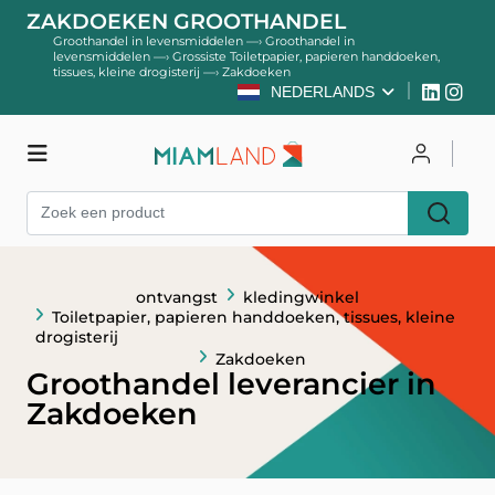
ZAKDOEKEN GROOTHANDEL
Groothandel in levensmiddelen
—›
Groothandel in
levensmiddelen
—›
Grossiste Toiletpapier, papieren handdoeken,
tissues, kleine drogisterij
—›
Zakdoeken
NEDERLANDS
kledingwinkel
Inloggen
Register
ontvangst
kledingwinkel
Toiletpapier, papieren handdoeken, tissues, kleine
drogisterij
Zakdoeken
Groothandel leverancier in
Zakdoeken