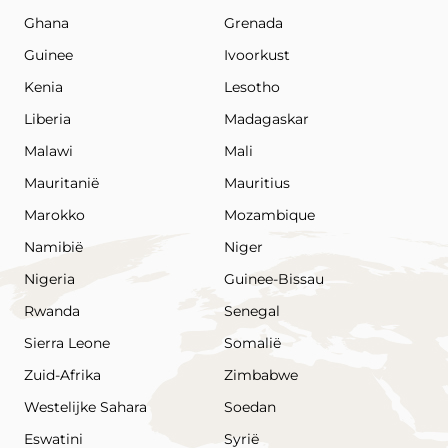
Ghana
Grenada
Guinee
Ivoorkust
Kenia
Lesotho
Liberia
Madagaskar
Malawi
Mali
Mauritanië
Mauritius
Marokko
Mozambique
Namibië
Niger
Nigeria
Guinee-Bissau
Rwanda
Senegal
Sierra Leone
Somalië
Zuid-Afrika
Zimbabwe
Westelijke Sahara
Soedan
Eswatini
Syrië