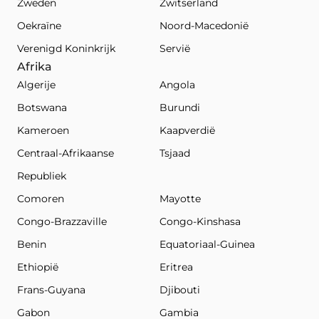
Zweden
Zwitserland
Oekraïne
Noord-Macedonië
Verenigd Koninkrijk
Servië
Afrika
Algerije
Angola
Botswana
Burundi
Kameroen
Kaapverdië
Centraal-Afrikaanse
Tsjaad
Republiek
Comoren
Mayotte
Congo-Brazzaville
Congo-Kinshasa
Benin
Equatoriaal-Guinea
Ethiopië
Eritrea
Frans-Guyana
Djibouti
Gabon
Gambia