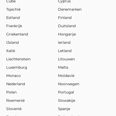
Cuba
Cyprus
Tsjechië
Denemarken
Estland
Finland
Frankrijk
Duitsland
Griekenland
Hongarije
IJsland
Ierland
Italië
Letland
Liechtenstein
Litouwen
Luxemburg
Malta
Monaco
Moldavië
Nederland
Noorwegen
Polen
Portugal
Roemenië
Slowakije
Slovenië
Spanje