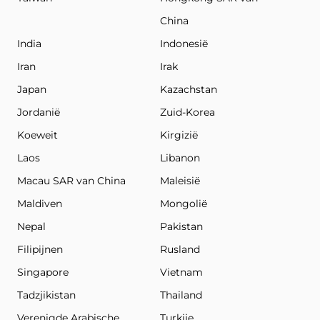
China
India
Indonesië
Iran
Irak
Japan
Kazachstan
Jordanië
Zuid-Korea
Koeweit
Kirgizië
Laos
Libanon
Macau SAR van China
Maleisië
Maldiven
Mongolië
Nepal
Pakistan
Filipijnen
Rusland
Singapore
Vietnam
Tadzjikistan
Thailand
Verenigde Arabische
Turkije