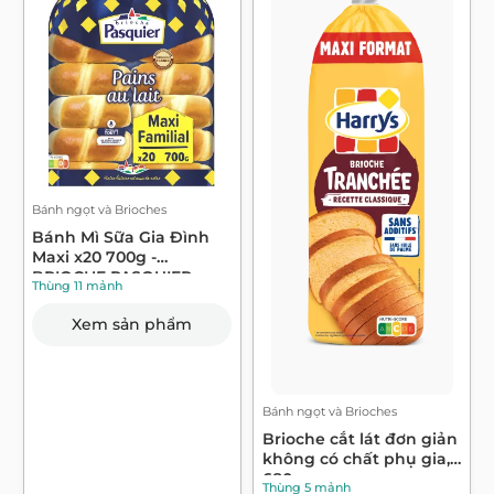
Bánh ngọt và Brioches
Bánh Mì Sữa Gia Đình
Maxi x20 700g -
BRIOCHE PASQUIER
Thùng 11 mảnh
Xem sản phẩm
Bánh ngọt và Brioches
Brioche cắt lát đơn giản
không có chất phụ gia,
680g ...
Thùng 5 mảnh