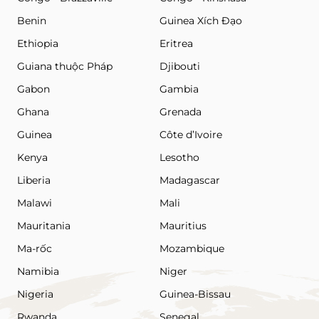
Benin
Guinea Xích Đạo
Ethiopia
Eritrea
Guiana thuộc Pháp
Djibouti
Gabon
Gambia
Ghana
Grenada
Guinea
Côte d’Ivoire
Kenya
Lesotho
Liberia
Madagascar
Malawi
Mali
Mauritania
Mauritius
Ma-rốc
Mozambique
Namibia
Niger
Nigeria
Guinea-Bissau
Rwanda
Senegal