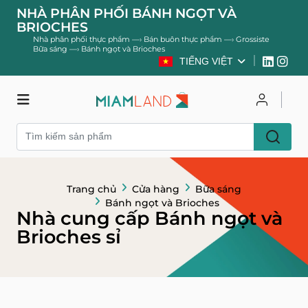
NHÀ PHÂN PHỐI BÁNH NGỌT VÀ
BRIOCHES
Nhà phân phối thực phẩm
—›
Bán buôn thực phẩm
—›
Grossiste
Bữa sáng
—›
Bánh ngọt và Brioches
TIẾNG VIỆT
Cửa hàng
Đăng nhập
Đăng ký
Trang chủ
Cửa hàng
Bữa sáng
Bánh ngọt và Brioches
Nhà cung cấp Bánh ngọt và
Brioches sỉ