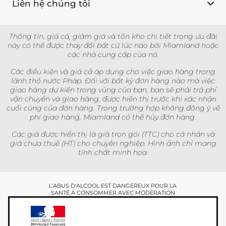
Liên hệ chúng tôi
Thông tin, giá cả, giảm giá và tồn kho chi tiết trong ưu đãi
này có thể được thay đổi bất cứ lúc nào bởi Miamland hoặc
các nhà cung cấp của nó.
Các điều kiện và giá cả áp dụng cho việc giao hàng trong
lãnh thổ nước Pháp. Đối với bất kỳ đơn hàng nào mà việc
giao hàng dự kiến trong vùng của bạn, bạn sẽ phải trả phí
vận chuyển và giao hàng, được hiển thị trước khi xác nhận
cuối cùng của đơn hàng. Trong trường hợp không đồng ý về
phí giao hàng, Miamland có thể hủy đơn hàng.
Các giá được hiển thị là giá trọn gói (TTC) cho cá nhân và
giá chưa thuế (HT) cho chuyên nghiệp. Hình ảnh chỉ mang
tính chất minh họa.
L'ABUS D'ALCOOL EST DANGEREUX POUR LA
SANTÉ À CONSOMMER AVEC MODÉRATION