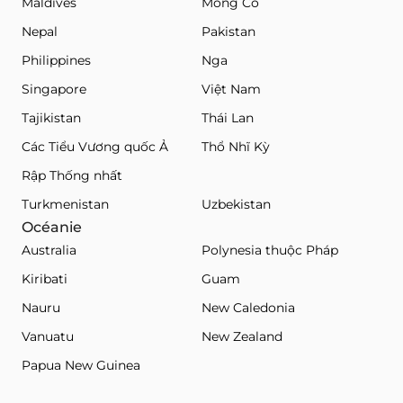
Maldives
Mông Cổ
Nepal
Pakistan
Philippines
Nga
Singapore
Việt Nam
Tajikistan
Thái Lan
Các Tiểu Vương quốc Ả
Thổ Nhĩ Kỳ
Rập Thống nhất
Turkmenistan
Uzbekistan
Océanie
Australia
Polynesia thuộc Pháp
Kiribati
Guam
Nauru
New Caledonia
Vanuatu
New Zealand
Papua New Guinea