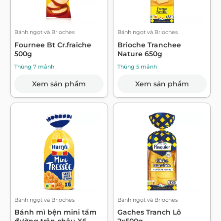
Bánh ngọt và Brioches
Bánh ngọt và Brioches
Fournee Bt Cr.fraiche
Brioche Tranchee
500g
Nature 650g
Thùng 7 mảnh
Thùng 5 mảnh
Xem sản phẩm
Xem sản phẩm
Bánh ngọt và Brioches
Bánh ngọt và Brioches
Bánh mì bện mini tẩm
Gaches Tranch Lô
đường trân châu X6
2x500g