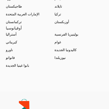
تايلاند
طاجيكستان
تركيا
الإمارات العربية المتحدة
أوزبكستان
تركمانستان
أوقيانوسيا
بولينيزيا الفرنسية
أستراليا
غوام
كيريباتي
كاليدونيا الجديدة
ناورو
نيوزيلندا
فانواتو
بابوا غينيا الجديدة