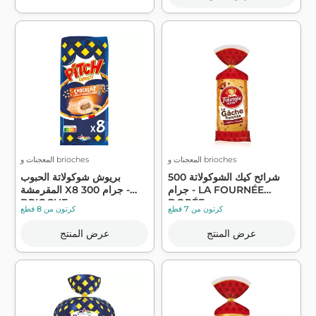
المعجنات و brioches
المعجنات و brioches
شرائح كيك الشوكولاتة 500
بريوش شوكولاتة الحبوب
جرام - LA FOURNÉE
المقرمشة X8 300 جرام -
BRIOCHE ...
DORÉE
كرتون من 7 قطع
كرتون من 8 قطع
عرض المنتج
عرض المنتج