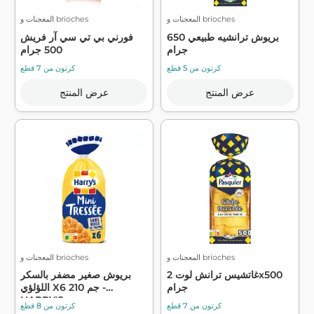
المعجنات و brioches
المعجنات و brioches
بريوش ترانشيه طبيعي 650
فورني بي تي سي آر فريش
جرام
500 جرام
كرتون من 5 قطع
كرتون من 7 قطع
عرض المنتج
عرض المنتج
المعجنات و brioches
المعجنات و brioches
غاتشيس ترانش لوت 2x500
بريوش صغير مضفر بالسكر
جرام
اللؤلؤي X6 210 جم -
HARRY'S
كرتون من 7 قطع
كرتون من 8 قطع