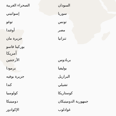
السودان
الصحراء الغربية
سوريا
إسواتيني
تونس
توغو
مصر
أوغندا
تنزانيا
جزيرة مان
بوركينا فاسو
أمريكا
بربادوس
الأرجنتين
بوليفيا
برمودا
البرازيل
جزيرة بوفيه
تشيلي
كندا
كوستاريكا
كولومبيا
جمهورية الدومينيكان
دومينيكا
غوادلوب
الإكوادور