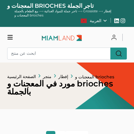
المعجنات و BRIOCHES تاجر الجملة
Grossiste إفطار
—›
—›
تاجر جملة للمواد الغذائية
—›
بيع الطعام بالجملة
المعجنات و brioches
العربية
يسجل
يتصل
متجر
إفطار
متجر
الصفحة الرئيسية
المعجنات و brioches
مورد في المعجنات و brioches
بالجملة