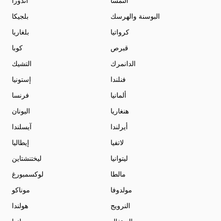
النمسا
أندورا
البوسنة والهرسك
بلجيكا
كرواتيا
بلغاريا
قبرص
كوبا
الدانمرك
التشيك
فنلندا
إستونيا
ألمانيا
فرنسا
هنغاريا
اليونان
أيرلندا
آيسلندا
لاتفيا
إيطاليا
ليتوانيا
ليختنشتاين
مالطا
لوكسمبورغ
مولدوفا
موناكو
النرويج
هولندا