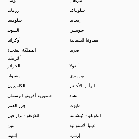
البرتغال
بولندا
سلوفاكيا
رومانيا
إسبانيا
سلوفينيا
سويسرا
السويد
مقدونيا الشمالية
أوكرانيا
صربيا
المملكة المتحدة
أفريقيا
أنغولا
الجزائر
بوروندي
بوتسوانا
الرأس الأخضر
الكاميرون
تشاد
جمهورية أفريقيا الوسطى
مايوت
جزر القمر
الكونغو - كينشاسا
الكونغو - برازافيل
غينيا الاستوائية
بنين
إريتريا
إثيوبيا