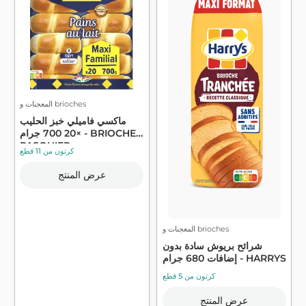
المعجنات و brioches
ماكسي فاميلي خبز الحليب
×20 700 جرام - BRIOCHE
PASQUIER
كرتون من 11 قطع
عرض المنتج
المعجنات و brioches
شرائح بريوش سادة بدون
إضافات 680 جرام - HARRYS
كرتون من 5 قطع
عرض المنتج