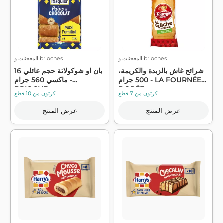
المعجنات و brioches
المعجنات و brioches
شرائح غاش بالزبدة والكريمة،
16 بان او شوكولاتة حجم عائلي
500 جرام - LA FOURNÉE
ماكسي 560 جرام -
BRIOCHE...
DORÉE
كرتون من 7 قطع
كرتون من 10 قطع
عرض المنتج
عرض المنتج