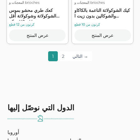
المعجنات و brioches
المعجنات و brioches
كيك الشوكولاتة الناعمة بالكاكاو
كعك طري محشو بموس
والشوكالين بدون زيت ا...
الشوكولاتة وشوكولاتة أقل
سكر X8 - H...
كرتون من 10 قطع
كرتون من 12 قطع
عرض المنتج
عرض المنتج
التالي →
2
1
الدول التي نوصّل إليها
أوروبا