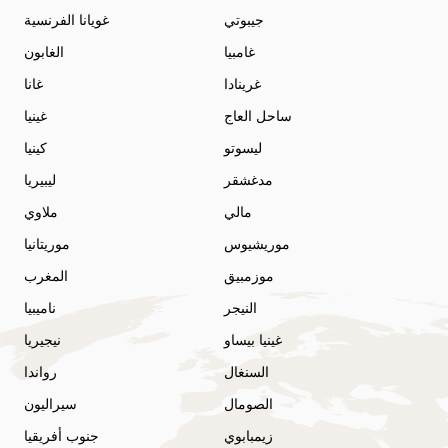
جيبوتي
غويانا الفرنسية
غامبيا
الغابون
غرينادا
غانا
ساحل العاج
غينيا
ليسوتو
كينيا
مدغشقر
ليبيريا
مالي
ملاوي
موريشيوس
موريتانيا
موزمبيق
المغرب
النيجر
ناميبيا
غينيا بيساو
نيجيريا
السنغال
رواندا
الصومال
سيراليون
زيمبابوي
جنوب أفريقيا