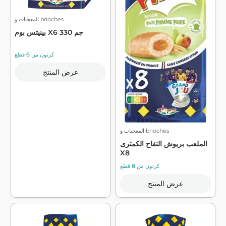
المعجنات و brioches
بينيتس بوم X6 330 جم
كرتون من 6 قطع
عرض المنتج
المعجنات و brioches
الملعب بريوش التفاح الكمثرى
X8
كرتون من 8 قطع
عرض المنتج