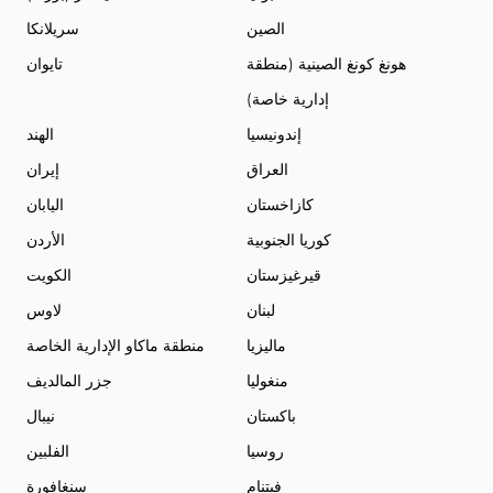
الصين
سريلانكا
هونغ كونغ الصينية (منطقة
تايوان
إدارية خاصة)
إندونيسيا
الهند
العراق
إيران
كازاخستان
اليابان
كوريا الجنوبية
الأردن
قيرغيزستان
الكويت
لبنان
لاوس
ماليزيا
منطقة ماكاو الإدارية الخاصة
منغوليا
جزر المالديف
باكستان
نيبال
روسيا
الفلبين
فيتنام
سنغافورة