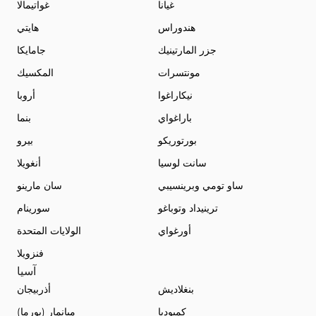
غيانا
غواتيمالا
هندوراس
هايتي
جزر المارتينيك
جامايكا
مونتسرات
المكسيك
نيكاراغوا
أروبا
باراغواي
بنما
بورتوريكو
بيرو
سانت لوسيا
أنغويلا
ساو تومي وبرينسيبي
سان مارينو
ترينيداد وتوباغو
سورينام
أورغواي
الولايات المتحدة
فنزويلا
آسيا
بنغلاديش
أذربيجان
كمبوديا
ميانمار (بورما)