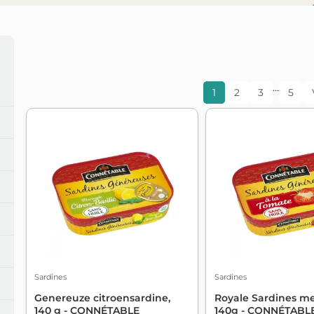
…
1
2
3
5
Sardines
Sardines
Genereuze citroensardine,
Royale Sardines me
140 g - CONNÉTABLE
140g - CONNÉTABL