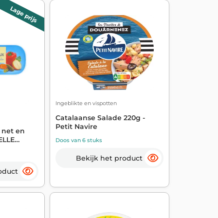
Lage prijs
Ingeblikte en vispotten
Catalaanse Salade 220g -
Petit Navire
 net en
ELLE
Doos van 6 stuks
Bekijk het product
oduct