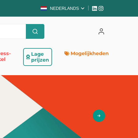
NEDERLANDS
ess-
Mogelijkheden
Lage
el
prijzen