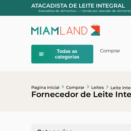
ATACADISTA DE LEITE INTEGRAL
Atacadista de alimentos
—›
Venda por atacado de alimento
Comprar
Todas as
categorias
Comida infan
Cereal em pó
Sobremesas e
Pagina inicial
Comprar
Leites
Leite Inte
Fornecedor de Leite Inte
Higiene do b
Banheiros e 
Géis e xampu
Lenços umede