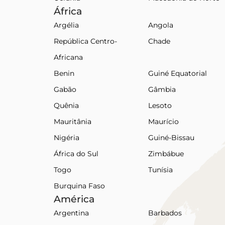
África
Argélia
Angola
República Centro-
Chade
Africana
Benin
Guiné Equatorial
Gabão
Gâmbia
Quênia
Lesoto
Mauritânia
Maurício
Nigéria
Guiné-Bissau
África do Sul
Zimbábue
Togo
Tunísia
Burquina Faso
América
Argentina
Barbados