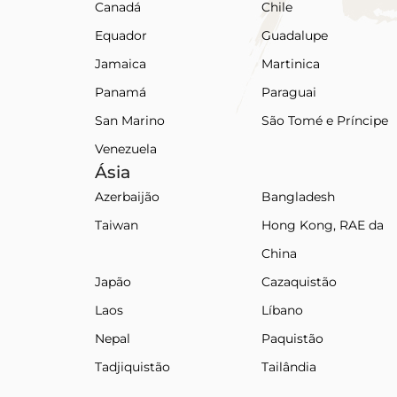
Canadá
Chile
Equador
Guadalupe
Jamaica
Martinica
Panamá
Paraguai
San Marino
São Tomé e Príncipe
Venezuela
Ásia
Azerbaijão
Bangladesh
Taiwan
Hong Kong, RAE da
China
Japão
Cazaquistão
Laos
Líbano
Nepal
Paquistão
Tadjiquistão
Tailândia