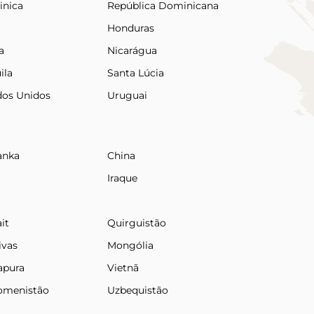
nica
República Dominicana
Honduras
a
Nicarágua
ila
Santa Lúcia
dos Unidos
Uruguai
anka
China
Iraque
it
Quirguistão
ivas
Mongólia
apura
Vietnã
omenistão
Uzbequistão