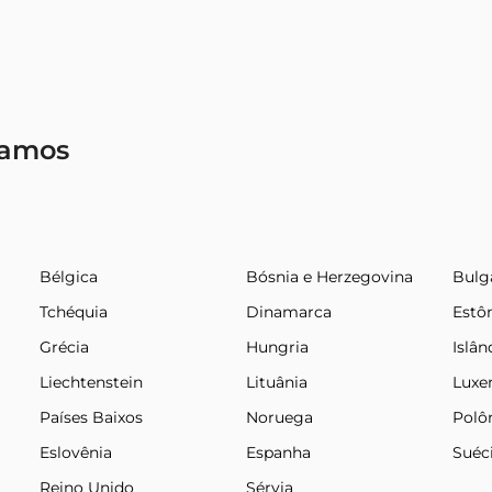
gamos
Bélgica
Bósnia e Herzegovina
Bulg
Tchéquia
Dinamarca
Estô
Grécia
Hungria
Islân
Liechtenstein
Lituânia
Lux
Países Baixos
Noruega
Polô
Eslovênia
Espanha
Suéc
Reino Unido
Sérvia