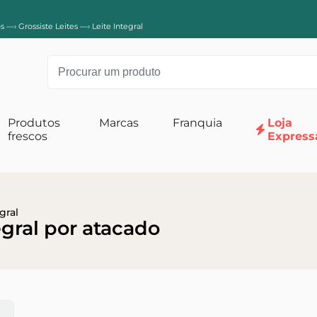
s
—›
Grossiste Leites
—›
Leite Integral
Produtos
Marcas
Franquia
Loja
frescos
Express
til
Fraldas para bebês
Refeição de bebê
Fraldas Tamanho 0-1
 sulcos
Fraldas Tamanho 2
Fraldas tamanho 3
gral
gral por atacado
Tamanho 4 camadas
Tamanho 5 e mais camadas
ebê
Leite para bebês
cuidados com o bebê
2ª idade leites para bebês
s para lavagem de bebês
Leites para bebês de 1ª idade
cidos e algodões
Leites para bebês de crescimento e