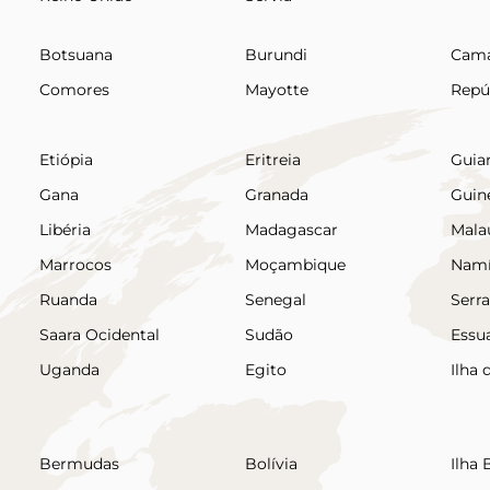
Botsuana
Burundi
Cama
Comores
Mayotte
Repú
Etiópia
Eritreia
Guia
Gana
Granada
Guin
Libéria
Madagascar
Mala
Marrocos
Moçambique
Namí
Ruanda
Senegal
Serr
Saara Ocidental
Sudão
Essua
Uganda
Egito
Ilha
Bermudas
Bolívia
Ilha