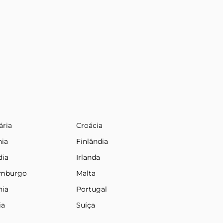
ária
Croácia
nia
Finlândia
dia
Irlanda
emburgo
Malta
nia
Portugal
ia
Suíça