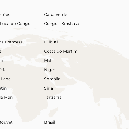
rões
Cabo Verde
blica do Congo
Congo - Kinshasa
na Francesa
Djibuti
é
Costa do Marfim
ui
Mali
bia
Níger
a Leoa
Somália
tíni
Síria
 de Man
Tanzânia
 Bouvet
Brasil