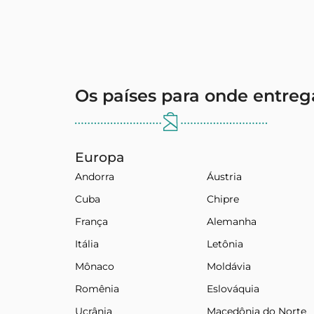
Os países para onde entre
Europa
Andorra
Áustria
Cuba
Chipre
França
Alemanha
Itália
Letônia
Mônaco
Moldávia
Romênia
Eslováquia
Ucrânia
Macedônia do Norte