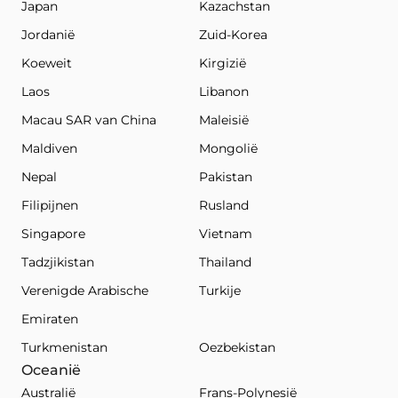
Japan
Kazachstan
Jordanië
Zuid-Korea
Koeweit
Kirgizië
Laos
Libanon
Macau SAR van China
Maleisië
Maldiven
Mongolië
Nepal
Pakistan
Filipijnen
Rusland
Singapore
Vietnam
Tadzjikistan
Thailand
Verenigde Arabische
Turkije
Emiraten
Turkmenistan
Oezbekistan
Oceanië
Australië
Frans-Polynesië