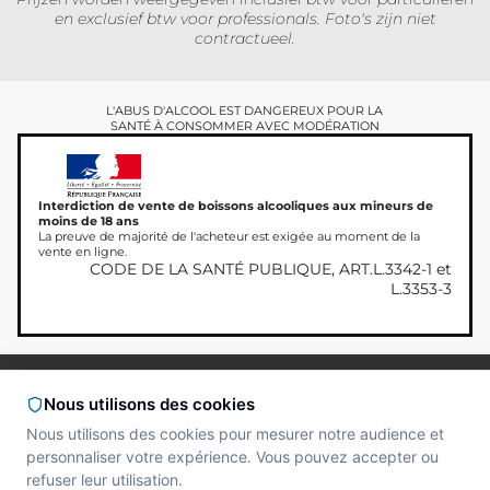
en exclusief btw voor professionals. Foto's zijn niet
contractueel.
L'ABUS D'ALCOOL EST DANGEREUX POUR LA
SANTÉ À CONSOMMER AVEC MODÉRATION
Interdiction de vente de boissons alcooliques aux mineurs de
moins de 18 ans
La preuve de majorité de l'acheteur est exigée au moment de la
vente en ligne.
CODE DE LA SANTÉ PUBLIQUE, ART.L.3342-1 et
L.3353-3
Copyright © 2026
Site réalisé par
MAADAM
Miamland, Alle rechten
SOLUTIONS
Nous utilisons des cookies
voorbehouden.
Nous utilisons des cookies pour mesurer notre audience et
personnaliser votre expérience. Vous pouvez accepter ou
refuser leur utilisation.