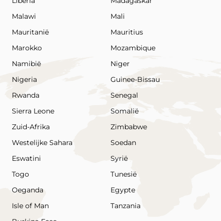
Liberia
Madagaskar
Malawi
Mali
Mauritanië
Mauritius
Marokko
Mozambique
Namibië
Niger
Nigeria
Guinee-Bissau
Rwanda
Senegal
Sierra Leone
Somalië
Zuid-Afrika
Zimbabwe
Westelijke Sahara
Soedan
Eswatini
Syrië
Togo
Tunesië
Oeganda
Egypte
Isle of Man
Tanzania