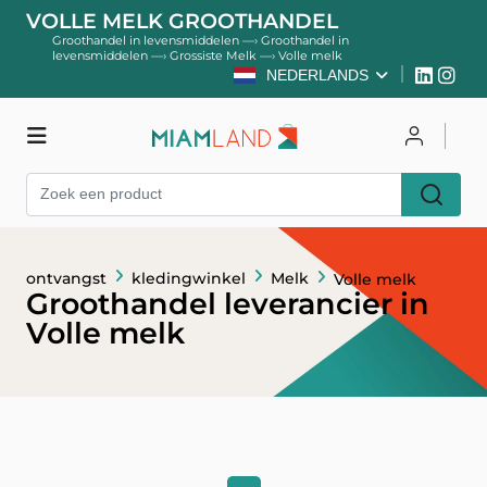
VOLLE MELK GROOTHANDEL
Groothandel in levensmiddelen
—›
Groothandel in
levensmiddelen
—›
Grossiste Melk
—›
Volle melk
NEDERLANDS
kledingwinkel
Inloggen
ontvangst
kledingwinkel
Melk
Volle melk
Register
Groothandel leverancier in
Volle melk