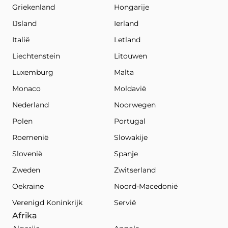
Griekenland
Hongarije
IJsland
Ierland
Italië
Letland
Liechtenstein
Litouwen
Luxemburg
Malta
Monaco
Moldavië
Nederland
Noorwegen
Polen
Portugal
Roemenië
Slowakije
Slovenië
Spanje
Zweden
Zwitserland
Oekraïne
Noord-Macedonië
Verenigd Koninkrijk
Servië
Afrika