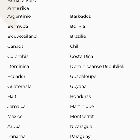
Burkina Faso
Amerika
Argentinië
Barbados
Bermuda
Bolivia
Bouveteiland
Brazilië
Canada
Chili
Colombia
Costa Rica
Dominica
Dominicaanse Republiek
Ecuador
Guadeloupe
Guatemala
Guyana
Haïti
Honduras
Jamaica
Martinique
Mexico
Montserrat
Aruba
Nicaragua
Panama
Paraguay