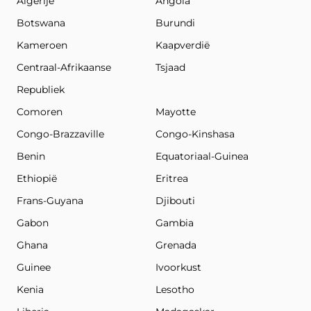
Algerije
Angola
Botswana
Burundi
Kameroen
Kaapverdië
Centraal-Afrikaanse
Tsjaad
Republiek
Comoren
Mayotte
Congo-Brazzaville
Congo-Kinshasa
Benin
Equatoriaal-Guinea
Ethiopië
Eritrea
Frans-Guyana
Djibouti
Gabon
Gambia
Ghana
Grenada
Guinee
Ivoorkust
Kenia
Lesotho