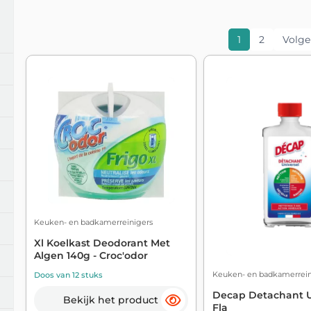
1
2
Volg
Keuken- en badkamerreinigers
Xl Koelkast Deodorant Met
Algen 140g - Croc'odor
Keuken- en badkamerrein
Doos van 12 stuks
Decap Detachant U
Bekijk het product
Fla