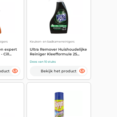
igers
Keuken- en badkamerreinigers
en expert
Ultra Remover Huishoudelijke
Cill...
Reiniger Kleefformule 25...
Doos van 10 stuks
oduct
Bekijk het product