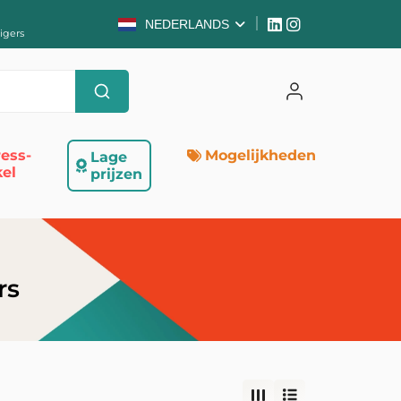
NEDERLANDS
igers
ess-
Mogelijkheden
Lage
el
prijzen
rs