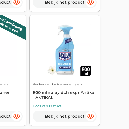
oduct
Bekijk het product
Prijsverlaging
deze week
igers
Keuken- en badkamerreinigers
eaner
800 ml spray dch expr Antikal
- ANTIKAL
Doos van 10 stuks
oduct
Bekijk het product