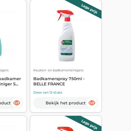
Lage prijs
igers
Keuken- en badkamerreinigers
 badkamer
Badkamerspray 750ml -
iger 5...
BELLE FRANCE
Doos van 12 stuks
oduct
Bekijk het product
Lage prijs