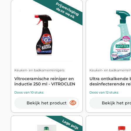
Prijsverlaging
deze week
Keuken- en badkamerreinigers
Keuken- en badkamerrein
Vitroceramische reiniger en
Ultra ontkalkende
inductie 250 ml - VITROCLEN
desinfecterende rein
Doos van 10 stuks
Doos van 12 stuks
Bekijk het product
Bekijk het pr
Lage prijs