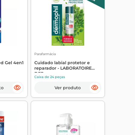
Parafarmácia
d Gel 4en1
Cuidado labial protetor e
reparador - LABORATOIRE
DER...
Caixa de 24 peças
to
Ver produto