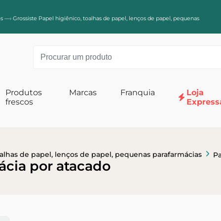
s
—›
Grossiste Papel higiênico, toalhas de papel, lenços de papel, pequenas
Produtos
Marcas
Franquia
Loja
frescos
Express
til
Fraldas para bebês
Refeição de bebê
Fraldas Tamanho 0-1
 sulcos
Fraldas Tamanho 2
Fraldas tamanho 3
oalhas de papel, lenços de papel, pequenas parafarmácias
Pa
ácia por atacado
Tamanho 4 camadas
Tamanho 5 e mais camadas
ebê
Leite para bebês
cuidados com o bebê
2ª idade leites para bebês
s para lavagem de bebês
Leites para bebês de 1ª idade