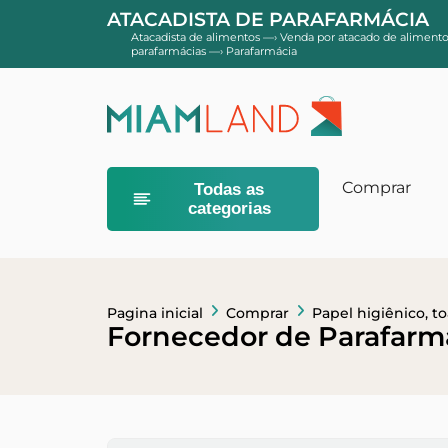
ATACADISTA DE PARAFARMÁCIA
Atacadista de alimentos
—›
Venda por atacado de alimento
parafarmácias
—›
Parafarmácia
Comprar
Todas as
categorias
Comida infan
Cereal em pó
Sobremesas e
Pagina inicial
Comprar
Papel higiênico, t
Fornecedor de Parafarm
Higiene do b
Banheiros e 
Géis e xampu