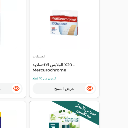
الصيدليات
الملابس الاقتصادية X20 -
Mercurochrome
كرتون من 10 قطع
عرض المنتج
ع
انخفاض الأسعار
هذا الأسبوع