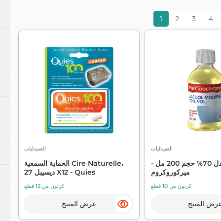
مناديل ومنافض
مقابلة مع دبليو سي
مكافحة ال
1
2
3
4
منظفات الأطباق
منظفات الأرضيات
منظفات فيرف وأثاث
منظفات المطبخ والحمام
منظفات متعددة الأغراض
الصيدليات
الصيدليات
كحول معدل 70% حجم 200 مل -
الحماية السمعية Cire Naturelle،
ميركوروكروم
27 ديسيبل X12 - Quies
كرتون من 10 قطع
كرتون من 12 قطع
رض المنتج
عرض المنتج