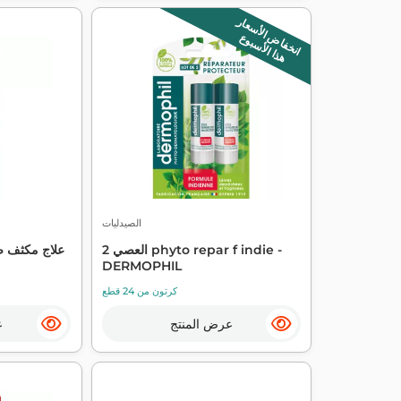
انخفاض الأسعار
هذا الأسبوع
الصيدليات
2 العصي phyto repar f indie -
DERMOPHIL
كرتون من 24 قطع
عرض المنتج
ع