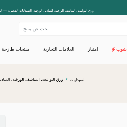
Grossiste ورق التواليت، المناشف الورقية، المناديل الورقية، الصيدليات الصغيرة
—›
الص
شوب
امتياز
العلامات التجارية
منتجات طازجة
المناشف الورقية والمناديل وورق التواليت
ال
الإسفنج والقفازا
ورق التواليت، المناشف الورقية، المنادي
الصيدليات
غسل وصيانة الكتان
المنتجات
المنظفات المتخصصة
المنظفات العامة
منتج عضوي لغسل ا
مزيل البقع
صيانة الآلة
منظفات منزلية
العناية بالأحذية
أدوات فك الحظر
معطرات الجو
المبيدات 