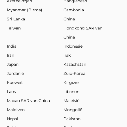
Azerbeidzjan
Bangladesh
Myanmar (Birma)
Cambodja
Sri Lanka
China
Taiwan
Hongkong SAR van
China
India
Indonesië
Iran
Irak
Japan
Kazachstan
Jordanië
Zuid-Korea
Koeweit
Kirgizië
Laos
Libanon
Macau SAR van China
Maleisië
Maldiven
Mongolië
Nepal
Pakistan