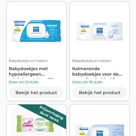
Babydoekjes en katoen
Babydoekjes en katoen
Babydoekjes met
Kalmerende
hypoallergeen
babydoekjes voor de
reinigingswater x80 -
gevoelige huid x48 -
Doos van 12 stuks
Doos van 18 stuks
MIXA
MIXA
Bekijk het product
Bekijk het product
Prijsverlaging
deze week