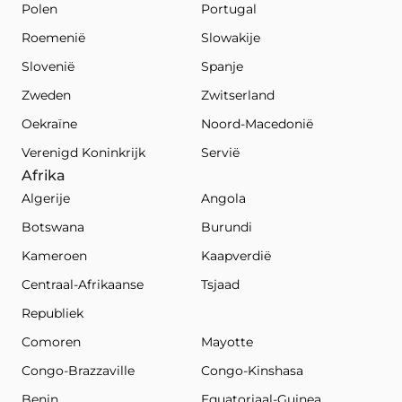
Polen
Portugal
Roemenië
Slowakije
Slovenië
Spanje
Zweden
Zwitserland
Oekraïne
Noord-Macedonië
Verenigd Koninkrijk
Servië
Afrika
Algerije
Angola
Botswana
Burundi
Kameroen
Kaapverdië
Centraal-Afrikaanse
Tsjaad
Republiek
Comoren
Mayotte
Congo-Brazzaville
Congo-Kinshasa
Benin
Equatoriaal-Guinea