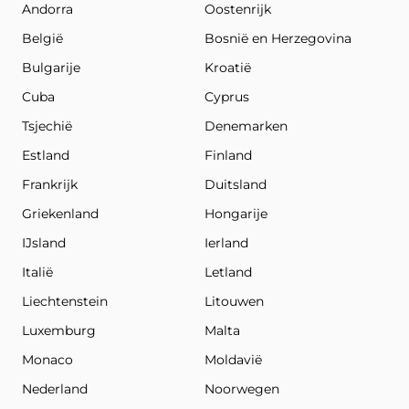
Andorra
Oostenrijk
België
Bosnië en Herzegovina
Bulgarije
Kroatië
Cuba
Cyprus
Tsjechië
Denemarken
Estland
Finland
Frankrijk
Duitsland
Griekenland
Hongarije
IJsland
Ierland
Italië
Letland
Liechtenstein
Litouwen
Luxemburg
Malta
Monaco
Moldavië
Nederland
Noorwegen