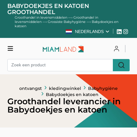
BABYDOEKJES EN KATOEN
GROOTHANDEL
Groothandel in levensmiddelen
—›
Groothandel in
levensmiddelen
—›
Grossiste Babyhygiëne
—›
Babydoekjes en
katoen
NEDERLANDS
kledingwinkel
Inloggen
Register
ontvangst
kledingwinkel
Babyhygiëne
Babydoekjes en katoen
Groothandel leverancier in
Babydoekjes en katoen