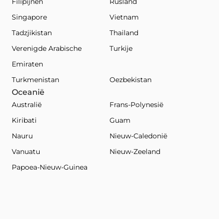
Filipijnen
Rusland
Singapore
Vietnam
Tadzjikistan
Thailand
Verenigde Arabische
Turkije
Emiraten
Turkmenistan
Oezbekistan
Oceanië
Australië
Frans-Polynesië
Kiribati
Guam
Nauru
Nieuw-Caledonië
Vanuatu
Nieuw-Zeeland
Papoea-Nieuw-Guinea