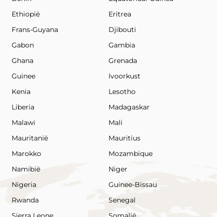
Ethiopië
Eritrea
Frans-Guyana
Djibouti
Gabon
Gambia
Ghana
Grenada
Guinee
Ivoorkust
Kenia
Lesotho
Liberia
Madagaskar
Malawi
Mali
Mauritanië
Mauritius
Marokko
Mozambique
Namibië
Niger
Nigeria
Guinee-Bissau
Rwanda
Senegal
Sierra Leone
Somalië