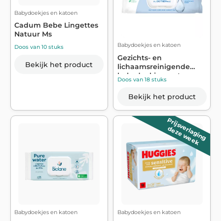
Babydoekjes en katoen
Cadum Bebe Lingettes
Natuur Ms
Babydoekjes en katoen
Doos van 10 stuks
Gezichts- en
Bekijk het product
lichaamsreinigende
babydoekjes met
Doos van 18 stuks
hypoa...
Bekijk het product
Prijsverlaging
deze week
Babydoekjes en katoen
Babydoekjes en katoen