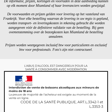
De informatie, prijzen, kortingen en voorraden in deze aanbieding kunnen
op elk moment door Miamland of haar leveranciers worden gewijzigd.
De voorwaarden en prijzen gelden voor levering op het vasteland van
Frankrijk. Voor elke bestelling waarvan de levering in uw regio is gepland,
worden transport- en leveringskosten in rekening gebracht die worden
aangegeven vóór de definitieve validatie van de bestelling. Bij geen
overeenstemming over de bezorgkosten kan Miamland de bestelling
annuleren.
Prijzen worden weergegeven inclusief btw voor particulieren en exclusief
btw voor professionals. Foto's zijn niet contractueel.
L'ABUS D'ALCOOL EST DANGEREUX POUR LA
SANTÉ À CONSOMMER AVEC MODÉRATION
Interdiction de vente de boissons alcooliques aux mineurs de
moins de 18 ans
La preuve de majorité de l'acheteur est exigée au moment de la
vente en ligne.
CODE DE LA SANTÉ PUBLIQUE, ART.L.3342-1 et
L.3353-3