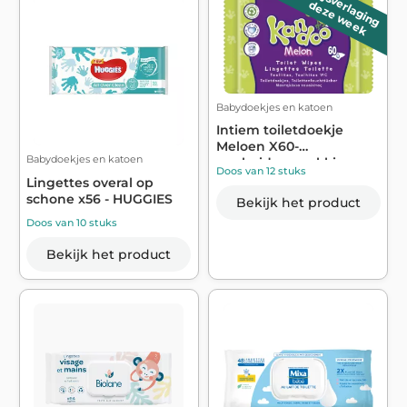
Prijsverlaging
deze week
Babydoekjes en katoen
Intiem toiletdoekje
Meloen X60-
Babydoekjes en katoen
eenheidsverpakking -
Doos van 12 stuks
K...
Lingettes overal op
schone x56 - HUGGIES
Bekijk het product
Doos van 10 stuks
Bekijk het product