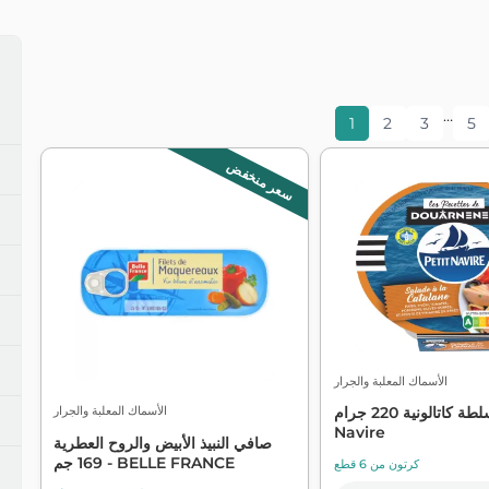
مناديل ومنافض
مقابلة مع دبليو سي
مكافحة ال
منظفات الأطباق
منظفات الأرضيات
منظفات فيرف وأثاث
منظفات المطبخ والحمام
منظفات متعددة الأغراض
…
1
2
3
5
سعر منخفض
الأسماك المعلبة والجرار
الأسماك المعلبة والجرار
سلطة كاتالونية 220 جرام - Petit
Navire
صافي النبيذ الأبيض والروح العطرية
169 جم - BELLE FRANCE
كرتون من 6 قطع