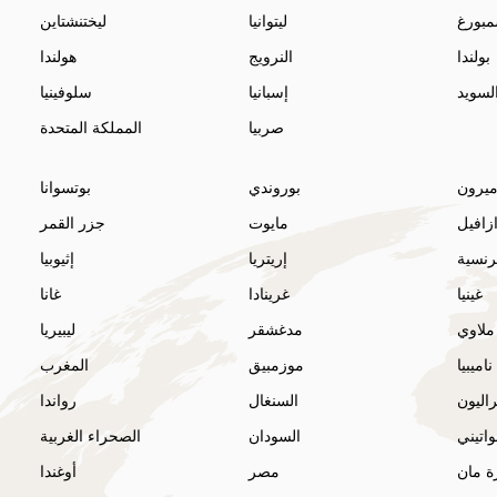
مبورغ
ليتوانيا
ليختنشتاين
بولندا
النرويج
هولندا
لسويد
إسبانيا
سلوفينيا
صربيا
المملكة المتحدة
ميرون
بوروندي
بوتسوانا
ازافيل
مايوت
جزر القمر
فرنسية
إريتريا
إثيوبيا
غينيا
غرينادا
غانا
ملاوي
مدغشقر
ليبيريا
ناميبيا
موزمبيق
المغرب
اليون
السنغال
رواندا
اتيني
السودان
الصحراء الغربية
ة مان
مصر
أوغندا