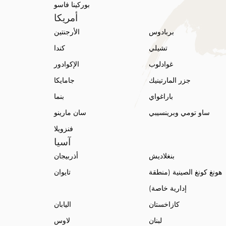
بوركينا فاسو
أمريكا
بربادوس
الأرجنتين
تشيلي
كندا
غوادلوب
الإكوادور
جزر المارتينيك
جامايكا
باراغواي
بنما
ساو تومي وبرينسيبي
سان مارينو
فنزويلا
آسيا
بنغلاديش
أذربيجان
هونغ كونغ الصينية (منطقة
تايوان
إدارية خاصة)
كازاخستان
اليابان
لبنان
لاوس