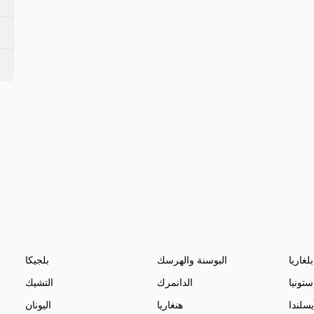
بلغاريا
البوسنة والهرسك
بلجيكا
ستونيا
الدانمرك
التشيك
يسلندا
هنغاريا
اليونان