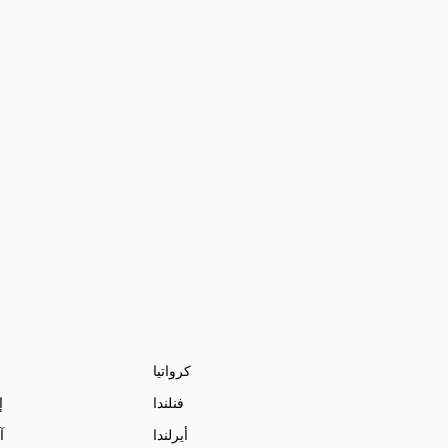
كرواتيا
فنلندا
إ
أيرلندا
آ