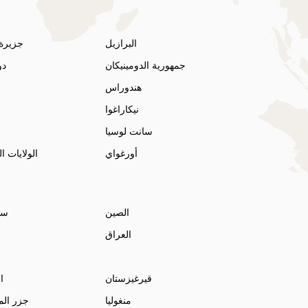
البرازيل
جزيرة 
جمهورية الدومينيكان
دو
هندوراس
نيكاراغوا
سانت لوسيا
أورغواي
الولايات ا
الصين
سري
العراق
قيرغيزستان
ا
منغوليا
جزر الم