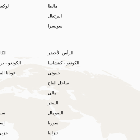
مالطا
لوكس
البرتغال
سويسرا
ا
الرأس الأخضر
الكا
الكونغو - كينشاسا
الكونغو - بر
جيبوتي
غويانا ال
ساحل العاج
مالي
النيجر
الصومال
سير
سوريا
إسو
تنزانيا
جزير