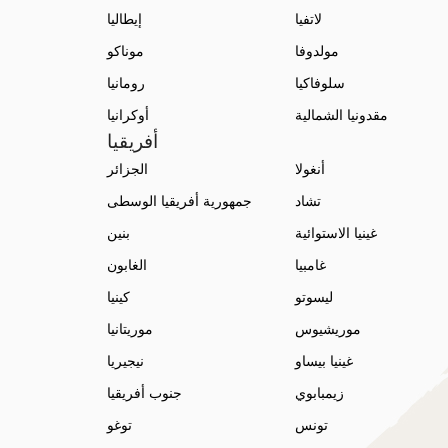
لاتفيا
إيطاليا
مولدوفا
موناكو
سلوفاكيا
رومانيا
مقدونيا الشمالية
أوكرانيا
أفريقيا
أنغولا
الجزائر
تشاد
جمهورية أفريقيا الوسطى
غينيا الاستوائية
بنين
غامبيا
الغابون
ليسوتو
كينيا
موريشيوس
موريتانيا
غينيا بيساو
نيجيريا
زيمبابوي
جنوب أفريقيا
تونس
توغو