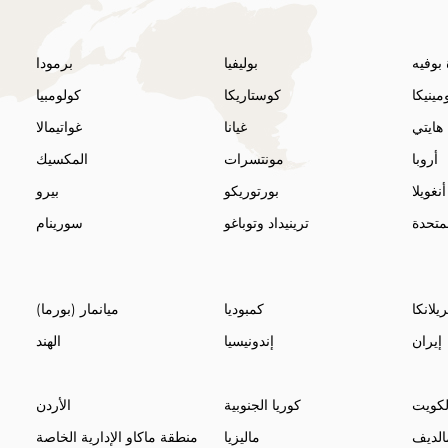
بوفيه
بوليفيا
برمودا
مينيكا
كوستاريكا
كولومبيا
هايتي
غيانا
غواتيمالا
أروبا
مونتسرات
المكسيك
أنغويلا
بورتوريكو
بيرو
لمتحدة
ترينيداد وتوباغو
سورينام
لانكا
كمبوديا
ميانمار (بورما)
إيران
إندونيسيا
الهند
لكويت
كوريا الجنوبية
الأردن
الديف
ماليزيا
منطقة ماكاو الإدارية الخاصة