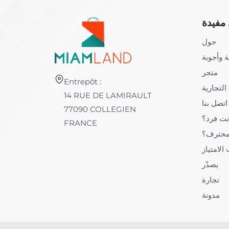
مفيدة
حول
 وأجوبة
متجر
Entrepôt :
 التجارية
14 RUE DE LAMIRAULT
اتصل بنا
77090 COLLEGIEN
نت فرد؟
FRANCE
محترف؟
لامتياز
يصدّر
تجارة
مدونة