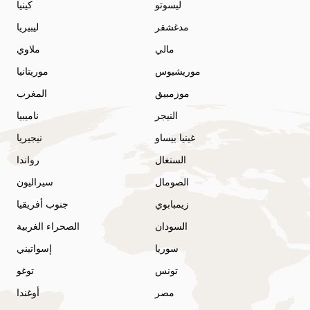
ليسوتو
كينيا
مدغشقر
ليبيريا
مالي
ملاوي
موريشيوس
موريتانيا
موزمبيق
المغرب
النيجر
ناميبيا
غينيا بيساو
نيجيريا
السنغال
رواندا
الصومال
سيراليون
زيمبابوي
جنوب أفريقيا
السودان
الصحراء الغربية
سوريا
إسواتيني
تونس
توغو
مصر
أوغندا