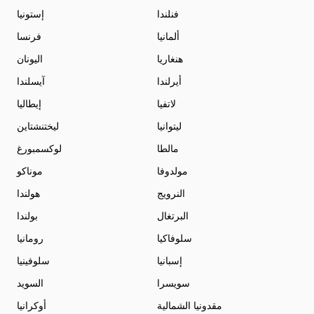
فنلندا
إستونيا
ألمانيا
فرنسا
هنغاريا
اليونان
أيرلندا
آيسلندا
لاتفيا
إيطاليا
ليتوانيا
ليختنشتاين
مالطا
لوكسمبورغ
مولدوفا
موناكو
النرويج
هولندا
البرتغال
بولندا
سلوفاكيا
رومانيا
إسبانيا
سلوفينيا
سويسرا
السويد
مقدونيا الشمالية
أوكرانيا