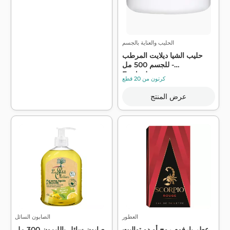
الحليب والعناية بالجسم
حليب الشيا ديلايت المرطب
للجسم 500 مل -
Evoluderm
كرتون من 20 قطع
عرض المنتج
العطور
الصابون السائل
عطر بارفوم روج أو دو تواليت
صابون سائل بالليمون 300 مل