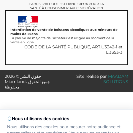
L'ABUS D'ALCOOL EST DANGEREUX POUR LA
SANTÉ À CONSOMMER AVEC MODÉRATION
Interdiction de vente de boissons alcooliques aux mineurs de
moins de 18 ans
La preuve de majorité de l'acheteur est exigée au moment de la
vente en ligne.
CODE DE LA SANTÉ PUBLIQUE, ART.L.3342-1 et
L.3353-3
MAADAM
Site réalisé par
حقوق النشر © 2026
SOLUTIONS
Miamland، جميع الحقوق
محفوظة.
Nous utilisons des cookies
Nous utilisons des cookies pour mesurer notre audience et
personnaliser votre expérience. Vous pouvez accepter ou