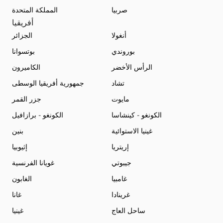
صربيا
المملكة المتحدة
أفريقيا
أنغولا
الجزائر
بوروندي
بوتسوانا
الرأس الأخضر
الكاميرون
تشاد
جمهورية أفريقيا الوسطى
مايوت
جزر القمر
الكونغو - كينشاسا
الكونغو - برازافيل
غينيا الاستوائية
بنين
إريتريا
إثيوبيا
جيبوتي
غويانا الفرنسية
غامبيا
الغابون
غرينادا
غانا
ساحل العاج
غينيا