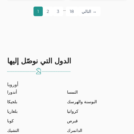
…
التالي →
18
3
2
1
الدول التي نوصّل إليها
أوروبا
النمسا
أندورا
البوسنة والهرسك
بلجيكا
كرواتيا
بلغاريا
قبرص
كوبا
الدانمرك
التشيك