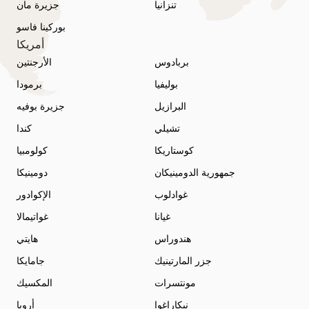
تنزانيا
جزيرة مان
بوركينا فاسو
أمريكا
بربادوس
الأرجنتين
بوليفيا
برمودا
البرازيل
جزيرة بوفيه
تشيلي
كندا
كوستاريكا
كولومبيا
جمهورية الدومينيكان
دومينيكا
غوادلوب
الإكوادور
غيانا
غواتيمالا
هندوراس
هايتي
جزر المارتينيك
جامايكا
مونتسرات
المكسيك
نيكاراغوا
أروبا