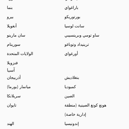
باراغواي
بنما
بورتوريكو
بيرو
سانت لوسيا
أنغويلا
ساو تومي وبرينسيبي
سان مارينو
ترينيداد وتوباغو
سورينام
أورغواي
الولايات المتحدة
فنزويلا
آسيا
بنغلاديش
أذربيجان
كمبوديا
ميانمار (بورما)
الصين
سريلانكا
هونغ كونغ الصينية (منطقة
تايوان
إدارية خاصة)
إندونيسيا
الهند