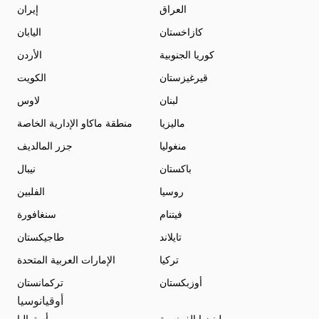
العراق
إيران
كازاخستان
اليابان
كوريا الجنوبية
الأردن
قيرغيزستان
الكويت
لبنان
لاوس
ماليزيا
منطقة ماكاو الإدارية الخاصة
منغوليا
جزر المالديف
باكستان
نيبال
روسيا
الفلبين
فيتنام
سنغافورة
تايلاند
طاجيكستان
تركيا
الإمارات العربية المتحدة
أوزبكستان
تركمانستان
أوقيانوسيا