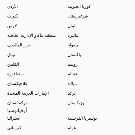
كوريا الجنوبية
الأردن
قيرغيزستان
الكويت
لبنان
لاوس
ماليزيا
منطقة ماكاو الإدارية الخاصة
منغوليا
جزر المالديف
باكستان
نيبال
روسيا
الفلبين
فيتنام
سنغافورة
تايلاند
طاجيكستان
تركيا
الإمارات العربية المتحدة
أوزبكستان
تركمانستان
أوقيانوسيا
بولينيزيا الفرنسية
أستراليا
غوام
كيريباتي