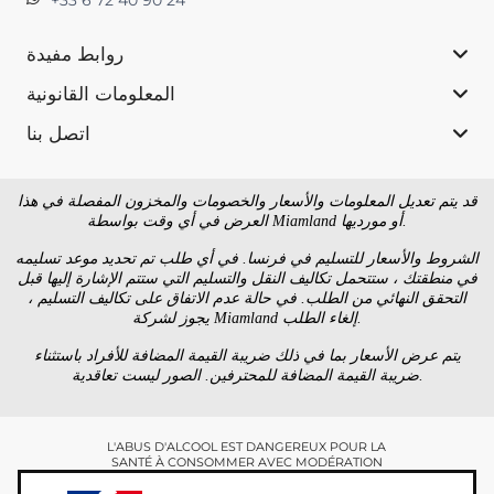
+33 6 72 40 90 24
روابط مفيدة
المعلومات القانونية
اتصل بنا
قد يتم تعديل المعلومات والأسعار والخصومات والمخزون المفصلة في هذا
العرض في أي وقت بواسطة Miamland أو مورديها.
الشروط والأسعار للتسليم في فرنسا. في أي طلب تم تحديد موعد تسليمه
في منطقتك ، ستتحمل تكاليف النقل والتسليم التي ستتم الإشارة إليها قبل
التحقق النهائي من الطلب. في حالة عدم الاتفاق على تكاليف التسليم ،
يجوز لشركة Miamland إلغاء الطلب.
يتم عرض الأسعار بما في ذلك ضريبة القيمة المضافة للأفراد باستثناء
ضريبة القيمة المضافة للمحترفين. الصور ليست تعاقدية.
L'ABUS D'ALCOOL EST DANGEREUX POUR LA
SANTÉ À CONSOMMER AVEC MODÉRATION