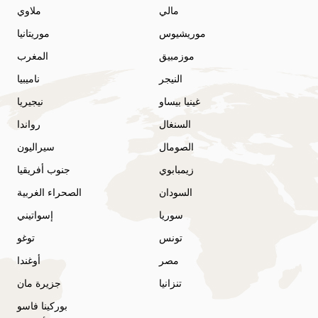
مالي
ملاوي
موريشيوس
موريتانيا
موزمبيق
المغرب
النيجر
ناميبيا
غينيا بيساو
نيجيريا
السنغال
رواندا
الصومال
سيراليون
زيمبابوي
جنوب أفريقيا
السودان
الصحراء الغربية
سوريا
إسواتيني
تونس
توغو
مصر
أوغندا
تنزانيا
جزيرة مان
بوركينا فاسو