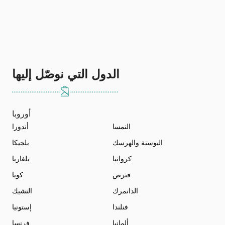
الدول التي نوصّل إليها
أوروبا
النمسا
أندورا
البوسنة والهرسك
بلجيكا
كرواتيا
بلغاريا
قبرص
كوبا
الدانمرك
التشيك
فنلندا
إستونيا
ألمانيا
فرنسا