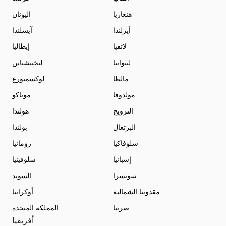
هنغاريا
اليونان
أيرلندا
آيسلندا
لاتفيا
إيطاليا
ليتوانيا
ليختنشتاين
مالطا
لوكسمبورغ
مولدوفا
موناكو
النرويج
هولندا
البرتغال
بولندا
سلوفاكيا
رومانيا
إسبانيا
سلوفينيا
سويسرا
السويد
مقدونيا الشمالية
أوكرانيا
صربيا
المملكة المتحدة
أفريقيا