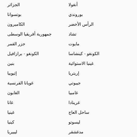
أنغولا
الجزائر
بوروندي
بوتسوانا
الرأس الأخضر
الكاميرون
تشاد
جمهورية أفريقيا الوسطى
مايوت
جزر القمر
الكونغو - كينشاسا
الكونغو - برازافيل
غينيا الاستوائية
بنين
إريتريا
إثيوبيا
جيبوتي
غويانا الفرنسية
غامبيا
الغابون
غرينادا
غانا
ساحل العاج
غينيا
ليسوتو
كينيا
مدغشقر
ليبيريا