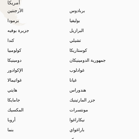
أمريكا
بربادوس
الأرجنتين
بوليفيا
برمودا
البرازيل
جزيرة بوفيه
تشيلي
كندا
كوستاريكا
كولومبيا
جمهورية الدومينيكان
دومينيكا
غوادلوب
الإكوادور
غيانا
غواتيمالا
هندوراس
هايتي
جزر المارتينيك
جامايكا
مونتسرات
المكسيك
نيكاراغوا
أروبا
باراغواي
بنما