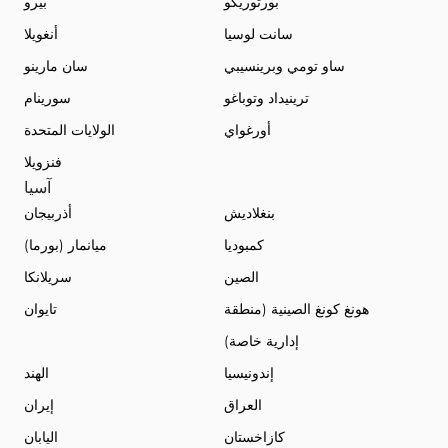
بورتوريكو
بيرو
سانت لوسيا
أنغويلا
ساو تومي وبرينسيبي
سان مارينو
ترينيداد وتوباغو
سورينام
أورغواي
الولايات المتحدة
فنزويلا
آسيا
بنغلاديش
أذربيجان
كمبوديا
ميانمار (بورما)
الصين
سريلانكا
هونغ كونغ الصينية (منطقة
تايوان
إدارية خاصة)
إندونيسيا
الهند
العراق
إيران
كازاخستان
اليابان