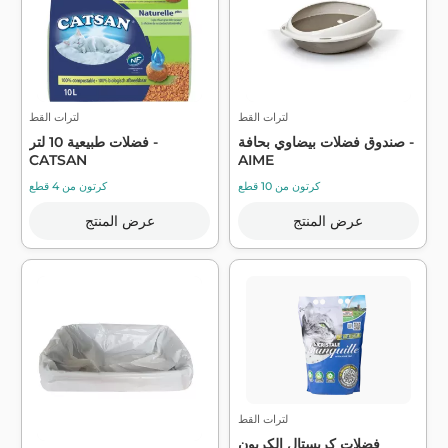
لترات القط
لترات القط
صندوق فضلات بيضاوي بحافة -
فضلات طبيعية 10 لتر -
CATSAN
AIME
كرتون من 10 قطع
كرتون من 4 قطع
عرض المنتج
عرض المنتج
لترات القط
فضلات كريستال الكربون