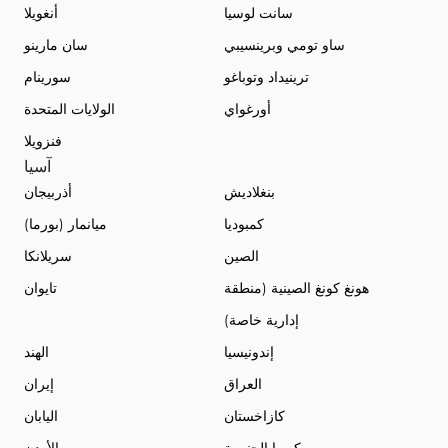
سانت لوسيا
أنغويلا
ساو تومي وبرينسيبي
سان مارينو
ترينيداد وتوباغو
سورينام
أورغواي
الولايات المتحدة
فنزويلا
آسيا
بنغلاديش
أذربيجان
كمبوديا
ميانمار (بورما)
الصين
سريلانكا
هونغ كونغ الصينية (منطقة
تايوان
إدارية خاصة)
إندونيسيا
الهند
العراق
إيران
كازاخستان
اليابان