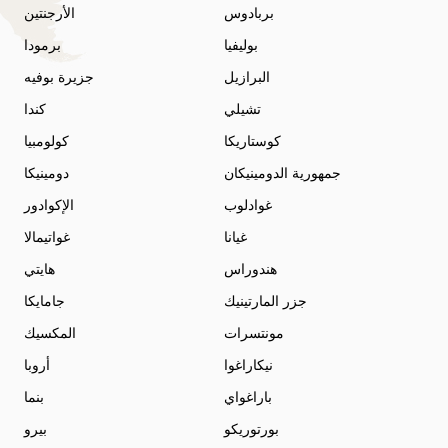
بربادوس
الأرجنتين
بوليفيا
برمودا
البرازيل
جزيرة بوفيه
تشيلي
كندا
كوستاريكا
كولومبيا
جمهورية الدومينيكان
دومينيكا
غوادلوب
الإكوادور
غيانا
غواتيمالا
هندوراس
هايتي
جزر المارتينيك
جامايكا
مونتسرات
المكسيك
نيكاراغوا
أروبا
باراغواي
بنما
بورتوريكو
بيرو