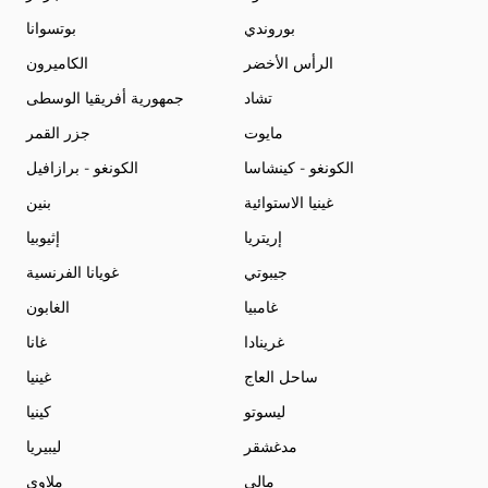
بوروندي
بوتسوانا
الرأس الأخضر
الكاميرون
تشاد
جمهورية أفريقيا الوسطى
مايوت
جزر القمر
الكونغو - كينشاسا
الكونغو - برازافيل
غينيا الاستوائية
بنين
إريتريا
إثيوبيا
جيبوتي
غويانا الفرنسية
غامبيا
الغابون
غرينادا
غانا
ساحل العاج
غينيا
ليسوتو
كينيا
مدغشقر
ليبيريا
مالي
ملاوي