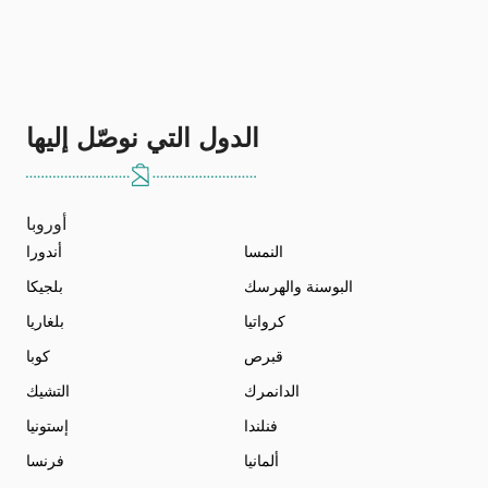
الدول التي نوصّل إليها
أوروبا
النمسا
أندورا
البوسنة والهرسك
بلجيكا
كرواتيا
بلغاريا
قبرص
كوبا
الدانمرك
التشيك
فنلندا
إستونيا
ألمانيا
فرنسا