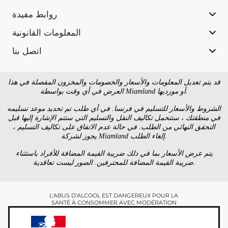
روابط مفيدة
المعلومات القانونية
اتصل بنا
قد يتم تعديل المعلومات والأسعار والخصومات والمخزون المفصلة في هذا
العرض في أي وقت بواسطة Miamland أو مورديها.
الشروط والأسعار للتسليم في فرنسا. في أي طلب تم تحديد موعد تسليمه
في منطقتك ، ستتحمل تكاليف النقل والتسليم التي ستتم الإشارة إليها قبل
التحقق النهائي من الطلب. في حالة عدم الاتفاق على تكاليف التسليم ،
يجوز لشركة Miamland إلغاء الطلب.
يتم عرض الأسعار بما في ذلك ضريبة القيمة المضافة للأفراد باستثناء
ضريبة القيمة المضافة للمحترفين. الصور ليست تعاقدية.
L'ABUS D'ALCOOL EST DANGEREUX POUR LA
SANTÉ À CONSOMMER AVEC MODÉRATION