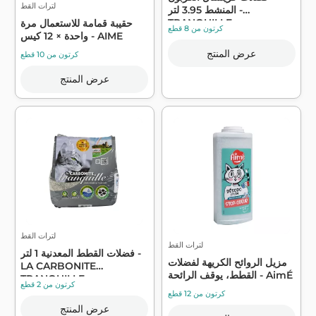
لترات القط
المنشط 3.95 لتر -
TRANQUILLE
حقيبة قمامة للاستعمال مرة
كرتون من 8 قطع
واحدة × 12 كيس - AIME
عرض المنتج
كرتون من 10 قطع
عرض المنتج
لترات القط
لترات القط
فضلات القطط المعدنية 1 لتر -
مزيل الروائح الكريهة لفضلات
LA CARBONITE
القطط، يوقف الرائحة - AimÉ
TRANQUILLE
كرتون من 2 قطع
كرتون من 12 قطع
عرض المنتج