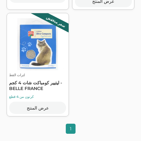
عرض المنتج
سعر منخفض
لترات القط
ليتيير كومباكت شات 4 كجم -
BELLE FRANCE
كرتون من 4 قطع
عرض المنتج
1