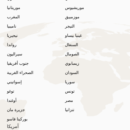
موريشيوس
موريتانيا
موزمبيق
المغرب
النيجر
ناميبيا
غينيا بيساو
نيجيريا
السنغال
رواندا
الصومال
سيراليون
زيمبابوي
جنوب أفريقيا
السودان
الصحراء الغربية
سوريا
إسواتيني
تونس
توغو
مصر
أوغندا
تنزانيا
جزيرة مان
بوركينا فاسو
أمريكا