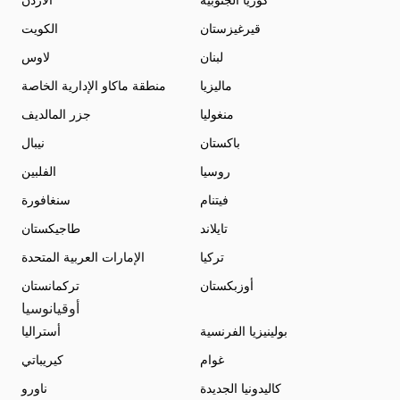
كوريا الجنوبية
الأردن
قيرغيزستان
الكويت
لبنان
لاوس
ماليزيا
منطقة ماكاو الإدارية الخاصة
منغوليا
جزر المالديف
باكستان
نيبال
روسيا
الفلبين
فيتنام
سنغافورة
تايلاند
طاجيكستان
تركيا
الإمارات العربية المتحدة
أوزبكستان
تركمانستان
أوقيانوسيا
بولينيزيا الفرنسية
أستراليا
غوام
كيريباتي
كاليدونيا الجديدة
ناورو