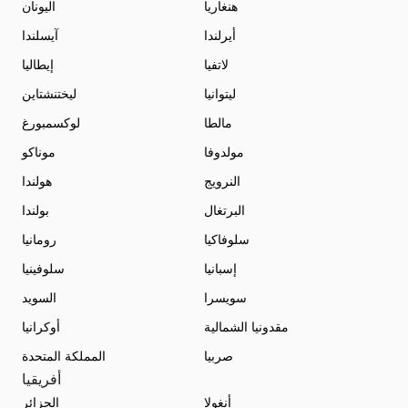
هنغاريا
اليونان
أيرلندا
آيسلندا
لاتفيا
إيطاليا
ليتوانيا
ليختنشتاين
مالطا
لوكسمبورغ
مولدوفا
موناكو
النرويج
هولندا
البرتغال
بولندا
سلوفاكيا
رومانيا
إسبانيا
سلوفينيا
سويسرا
السويد
مقدونيا الشمالية
أوكرانيا
صربيا
المملكة المتحدة
أفريقيا
أنغولا
الجزائر